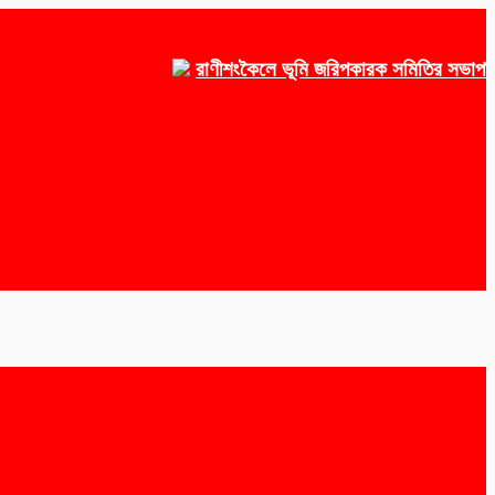
রাণীশংকৈলে ভূমি জরিপকারক সমিতির সভাপতি ওয়াক