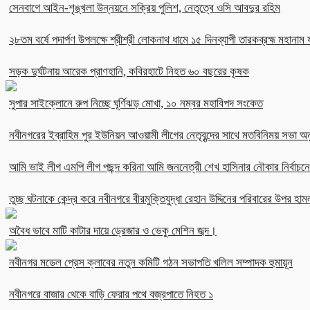
সেনবাগে আইন-শৃঙ্খলা উন্নয়নে সক্রিয় পুলিশ, নেতৃত্বে ওসি আবদুর রহিম
২৮তম বর্ষে পদার্পণ উপলক্ষে শ্রীশ্রী লোকনাথ ধামে ১৫ দিনব্যাপী তারকব্রহ্ম মহানাম য
সড়ক দুর্ঘটনায় আরেক প্রাণহানি, কবিরহাটে নিহত ৬০ বছরের কৃষক
সুপার সাইক্লোনে রুপ নিচ্ছে ঘূর্ণিঝড় মোখা, ১০ নম্বর মহাবিপদ সংকেত
নবীনগরের ইব্রাহিম পুর ইউনিয়ন আওয়ামী লীগের নেতৃবৃন্দের সাথে মতবিনিময় সভা অনু
আমি ভাই লীগ এমপি লীগ পছন্দ করিনা আমি জননেত্রী শেখ হাসিনার নৌকার নির্বা
তুচ্ছ ঘটনাকে কেন্দ্র করে নবীনগরে বীরমুক্তিযুদ্ধা রেহান উদ্দিনের পরিবারের উপর হাম
অবৈধ ভাবে মাটি কাটার দায়ে ড্রেজার ও ভেকু মেশিন জব্দ।
নবীনগর মডেল প্রেস ক্লাবের নতুন কমিটি গঠন সভাপতি খলিল সম্পাদক হুমায়ূন
নবীনগরে বাজার থেকে বাড়ি ফেরার পথে বজ্রপাতে নিহত ১