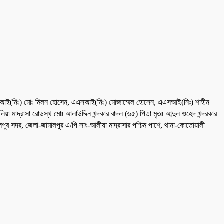
, এএসআই(নিঃ) মোঃ মিলন হোসেন, এএসআই(নিঃ) মোজাম্মেল হোসেন, এএসআই(নিঃ) শাহীন
মাদ্রাসা রোডস্থ মোঃ আলাউদ্দিন খন্দকার বাদল (৬৫) পিতা মৃতঃ আব্দুল ওহেদ খন্দরকার
ুর সদর, জেলা-জামালপুর এ/পি সাং-আলীয়া মাদ্রাসার পশ্চিম পাশে, থানা-কোতোয়ালী