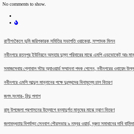
No comments to show.
রাণীশংকৈলে ভূমি জরিপকারক সমিতির সভাপতি ওয়াকেয়া, সম্পাদক মিলন
নবীনগরে রতনপুর ইউনিয়নে অসহায় দুস্ত পরিবারের মাঝে এমপি এডভোকেট আঃ মান
সমাজসেবায় গ্লোবাল স্টার অ্যাওয়ার্ড সম্মাননা পদক পেলেন, নবীনগরের ওবায়েদ উল
নবীনগরে এমপি আব্দুল মান্নানের পক্ষে দুঃস্থদের বিনামূল্যে চাল বিতরণ
জগৎ সংসার- বিন্দু পলাশ
রামু উপজেলা প্রশাসনের উদ্যোগে বন্যাদুর্গত মানুষের মাঝে ত্রাণ বিতরণ
জলাবদ্ধতায় বিপর্যস্ত সেনবাগ পৌরসভার ৯ নম্বর ওয়ার্ড, দ্রুত সমাধানের দাবি বাসিন্দ