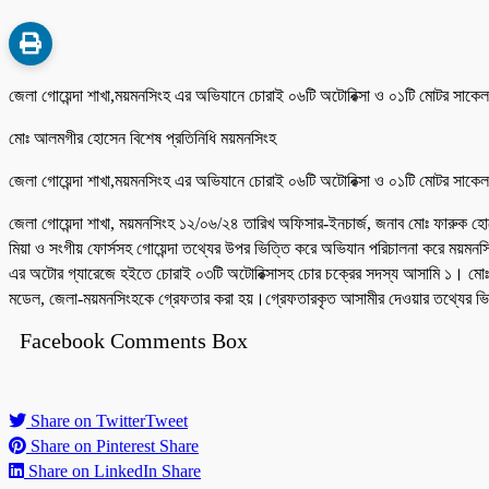
জেলা গোয়েন্দা শাখা,ময়মনসিংহ এর অভিযানে চোরাই ০৬টি অটোরিক্সা ও ০১টি মোটর সাকে
মোঃ আলমগীর হোসেন বিশেষ প্রতিনিধি ময়মনসিংহ
জেলা গোয়েন্দা শাখা,ময়মনসিংহ এর অভিযানে চোরাই ০৬টি অটোরিক্সা ও ০১টি মোটর সাকে
জেলা গোয়েন্দা শাখা, ময়মনসিংহ ১২/০৬/২৪ তারিখ অফিসার-ইনচার্জ, জনাব মোঃ ফারুক হ
মিয়া ও সংগীয় ফোর্সসহ গোয়েন্দা তথ্যের উপর ভিত্তি করে অভিযান পরিচালনা করে ময়মনস
এর অটোর গ্যারেজে হইতে চোরাই ০৩টি অটোরিক্সাসহ চোর চক্রের সদস্য আসামি ১। মোঃ জাক
মডেল, জেলা-ময়মনসিংহকে গ্রেফতার করা হয়।গ্রেফতারকৃত আসামীর দেওয়ার তথ্যের ভি
Facebook Comments Box
Share on Twitter
Tweet
Share on Pinterest
Share
Share on LinkedIn
Share