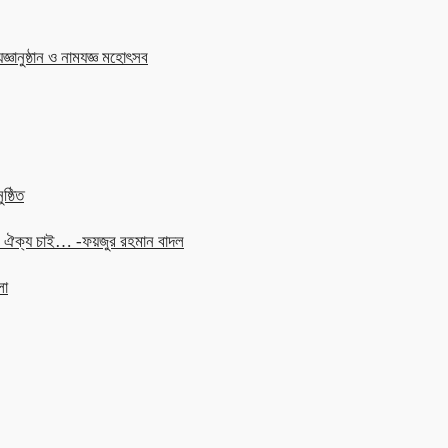
জ্ঞানুষ্ঠান ও নামযজ্ঞ মহোৎসব
ষ্ঠিত
চনে ঐক্য চাই… -ফয়জুর রহমান বাদল
লা