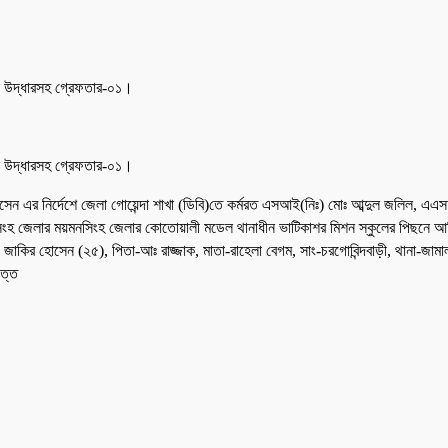
ল উদ্ধারসহ গ্রেফতার-০১।
ল উদ্ধারসহ গ্রেফতার-০১।
োসেন এর নির্দেশে জেলা গোয়েন্দা শাখা (ডিবি)তে কর্মরত এসআই(নিঃ) মোঃ আব্দুল জলিল
িংহ জেলার ময়মনসিংহ জেলার কোতোয়ালী মডেল থানাধীন ভাটিকাশর মিশন স্কুলের পিছনে আলিয়া 
ির হোসেন (২৫), পিতা-আঃ রাজ্জাক, মাতা-রাহেলা বেগম, সাং-চরগোবিন্দবাড়ী, থানা-জামালপ
ত্ত