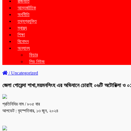
রাজনীতি
আন্তর্জাতিক
অর্থনীতি
তথ্যপ্রযুক্তি
স্বাস্থ্য
শিক্ষা
বিনোদন
অন্যান্য
ফিচার
লিড নিউজ
/
Uncategorized
জেলা গোয়েন্দা শাখা,ময়মনসিংহ এর অভিযানে চোরাই ০৬টি অটোরিক্সা ও 
প্রতিনিধির নাম
/ ৮০৫ বার
আপডেট : বৃহস্পতিবার, ১৩ জুন, ২০২৪