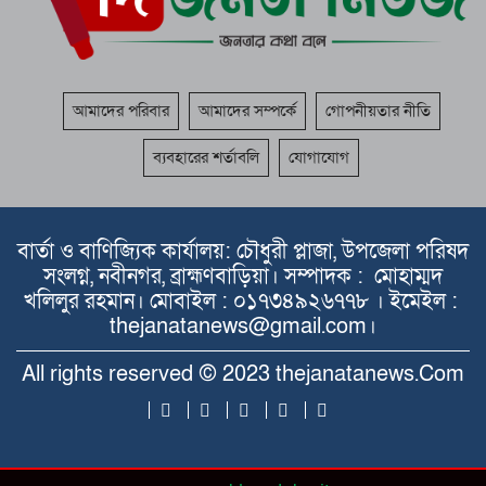
আমাদের পরিবার
আমাদের সম্পর্কে
গোপনীয়তার নীতি
ব্যবহারের শর্তাবলি
যোগাযোগ
বার্তা ও বাণিজ্যিক কার্যালয়: চৌধুরী প্লাজা, উপজেলা পরিষদ
সংলগ্ন, নবীনগর, ব্রাহ্মণবাড়িয়া। সম্পাদক : মোহাম্মদ
খলিলুর রহমান। মোবাইল : ০১৭৩৪৯২৬৭৭৮ । ইমেইল :
thejanatanews@gmail.com।
All rights reserved © 2023 thejanatanews.Com