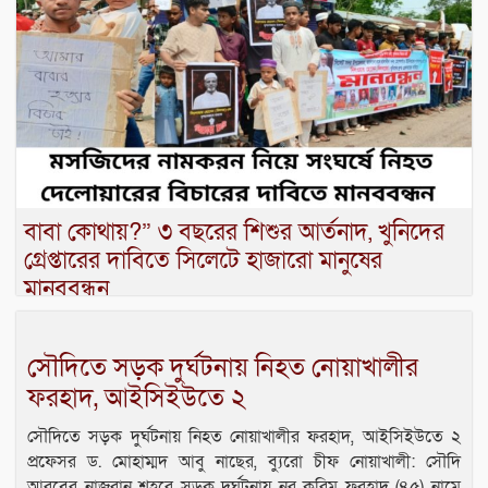
‎বাবা কোথায়?” ৩ বছরের শিশুর আর্তনাদ, খুনিদের
গ্রেপ্তারের দাবিতে সিলেটে হাজারো মানুষের
মানববন্ধন
সৌদিতে সড়ক দুর্ঘটনায় নিহত নোয়াখালীর
ফরহাদ, আইসিইউতে ২
সৌদিতে সড়ক দুর্ঘটনায় নিহত নোয়াখালীর ফরহাদ, আইসিইউতে ২
প্রফেসর ড. মোহাম্মদ আবু নাছের, ব্যুরো চীফ নোয়াখালী: সৌদি
আরবের নাজরান শহরে সড়ক দুর্ঘটনায় নুর করিম ফরহাদ (৪৫) নামে