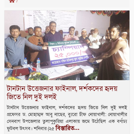
/
টানটান উত্তেজনার ফাইনাল, দর্শকদের হৃদয়
জিতে নিল দুই দলই
টানটান উত্তেজনার ফাইনাল, দর্শকদের হৃদয় জিতে নিল দুই দলই
প্রফেসর ড. মোহাম্মদ আবু নাছের, ব্যুরো চীফ নোয়াখালী: নোয়াখালীর
সেনবাগ উপজেলার তুলাপুকুরিয়া এলাকায় জমে উঠেছিল এক বর্ণাঢ্য
বিস্তারিত...
ফুটবল উৎসব। শনিবার (২৫