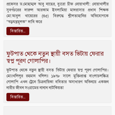
প্রফেসর ড.মোহাম্মদ আবু নাছের, ব্যুরো চীফ নোয়াখালী: নোয়াখালীর
সুবর্ণচরের দারুল আরকাম ইসলামিয়া মাদরাসার প্রধান শিক্ষক
মো.আবুল খায়েরের (৩৫) বিরুদ্ধে শ্লীলতাহানির অভিযোগকে
“ষড়যন্ত্রমূলক” দাবি করে
বিস্তারিত...
ফুটপাত থেকে নতুন স্থায়ী বসত ভিটায় ফেরার
স্বপ্ন পূরণ গোলাপির।
ফুটপাত থেকে নতুন স্থায়ী বসত ভিটায় ফেরার স্বপ্ন পূরণ গোলাপির।
মোঃখলিলুর রহমান খলিলঃ ১৯৭৮ সালে মুক্তিপ্রাপ্ত বাংলাচলচ্চিত্র
গোলাপি এখন ট্রেনে চিত্রনায়িকা ববিতার অসাধারণ অভিনয়ে একজন
নারীর জীবন সংগ্রামের নানান নাটকিয়তা
বিস্তারিত...