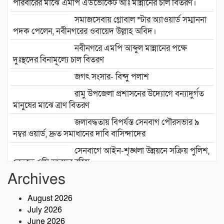
পরিবারের মাঝে এমপি এডভোকেট আঃ মান্নানের চাল বিতরণ।
সমাজসেবায় গ্লোবাল স্টার অ্যাওয়ার্ড সম্মাননা
পদক পেলেন, নবীনগরের ওবায়েদ উল্লাহ অবিদ।
নবীনগরে এমপি আব্দুল মান্নানের পক্ষে
দুঃস্থদের বিনামূল্যে চাল বিতরণ
জগৎ সংসার- বিন্দু পলাশ
রামু উপজেলা প্রশাসনের উদ্যোগে বন্যাদুর্গত
মানুষের মাঝে ত্রাণ বিতরণ
জলাবদ্ধতায় বিপর্যস্ত সেনবাগ পৌরসভার ৯
নম্বর ওয়ার্ড, দ্রুত সমাধানের দাবি বাসিন্দাদের
সেনবাগে আইন-শৃঙ্খলা উন্নয়নে সক্রিয় পুলিশ,
নেতৃত্বে ওসি আবদুর রহিম
Archives
২৮তম বর্ষে পদার্পণ উপলক্ষে শ্রীশ্রী লোকনাথ
ধামে ১৫ দিনব্যাপী তারকব্রহ্ম মহানাম
August 2026
যজ্ঞানুষ্ঠান ও নামযজ্ঞ মহোৎসব
July 2026
সড়ক দুর্ঘটনায় আরেক প্রাণহানি, কবিরহাটে
June 2026