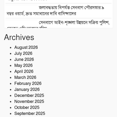
জলাবদ্ধতায় বিপর্যস্ত সেনবাগ পৌরসভার ৯
নম্বর ওয়ার্ড, দ্রুত সমাধানের দাবি বাসিন্দাদের
সেনবাগে আইন-শৃঙ্খলা উন্নয়নে সক্রিয় পুলিশ,
নেতৃত্বে ওসি আবদুর রহিম
Archives
২৮তম বর্ষে পদার্পণ উপলক্ষে শ্রীশ্রী লোকনাথ
ধামে ১৫ দিনব্যাপী তারকব্রহ্ম মহানাম
August 2026
যজ্ঞানুষ্ঠান ও নামযজ্ঞ মহোৎসব
July 2026
সড়ক দুর্ঘটনায় আরেক প্রাণহানি, কবিরহাটে
June 2026
নিহত ৬০ বছরের কৃষক
May 2026
April 2026
March 2026
February 2026
January 2026
December 2025
November 2025
October 2025
September 2025