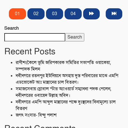
01
02
03
04
Search
Search
Recent Posts
রাণীশংকৈলে ভূমি জরিপকারক সমিতির সভাপতি ওয়াকেয়া,
সম্পাদক মিলন
নবীনগরে রতনপুর ইউনিয়নে অসহায় দুস্ত পরিবারের মাঝে এমপি
এডভোকেট আঃ মান্নানের চাল বিতরণ।
সমাজসেবায় গ্লোবাল স্টার অ্যাওয়ার্ড সম্মাননা পদক পেলেন,
নবীনগরের ওবায়েদ উল্লাহ অবিদ।
নবীনগরে এমপি আব্দুল মান্নানের পক্ষে দুঃস্থদের বিনামূল্যে চাল
বিতরণ
জগৎ সংসার- বিন্দু পলাশ