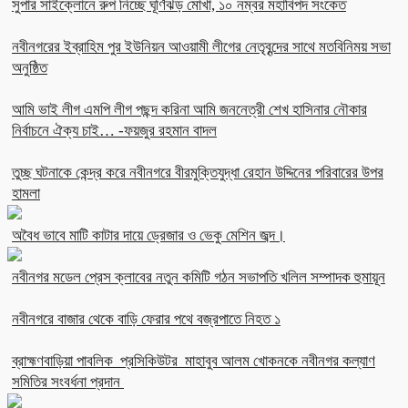
সুপার সাইক্লোনে রুপ নিচ্ছে ঘূর্ণিঝড় মোখা, ১০ নম্বর মহাবিপদ সংকেত
নবীনগরের ইব্রাহিম পুর ইউনিয়ন আওয়ামী লীগের নেতৃবৃন্দের সাথে মতবিনিময় সভা
অনুষ্ঠিত
আমি ভাই লীগ এমপি লীগ পছন্দ করিনা আমি জননেত্রী শেখ হাসিনার নৌকার
নির্বাচনে ঐক্য চাই… -ফয়জুর রহমান বাদল
তুচ্ছ ঘটনাকে কেন্দ্র করে নবীনগরে বীরমুক্তিযুদ্ধা রেহান উদ্দিনের পরিবারের উপর
হামলা
অবৈধ ভাবে মাটি কাটার দায়ে ড্রেজার ও ভেকু মেশিন জব্দ।
নবীনগর মডেল প্রেস ক্লাবের নতুন কমিটি গঠন সভাপতি খলিল সম্পাদক হুমায়ূন
নবীনগরে বাজার থেকে বাড়ি ফেরার পথে বজ্রপাতে নিহত ১
ব্রাহ্মণবাড়িয়া পাবলিক প্রসিকিউটর মাহাবুব আলম খোকনকে নবীনগর কল্যাণ
সমিতির সংবর্ধনা প্রদান