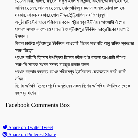
হোসেন মিয়া, সজিব, বাবু,তৌফিকুল ইসলাম ক্লিন্টন, এহসান,আকরাম,ইয়াছিন,
আমির হোসেন, জামাল হোসেন, মোস্তাফিজুর রহমান জামাল,মোজারুল হক
সরকার, ফারুক সরকার,হেলাল উদ্দিন,পিন্টু,হালিম ভয়াতি প্রমূখ।
অনুষ্ঠানটি যৌথ ভাবে পরিচালনা করেন শ্রীরামপুর ইউনিয়ন আওয়ামী লীগের
সাধারণ সম্পাদক গোলাম সামদানি ও শ্রীরামপুর ইউনিয়ন ছাত্রলীগের সভাপতি
উসমান।
বিকাল চারটায় শ্রীরামপুর ইউনিয়ন আওয়ামী লীগের সভাপতি আবু হানিফ স্বপনের
সভাপতিত্বে
প্রধান অতিথি হিসেবে উপস্থিত ছিলেন নবীনগর উপজেলা আওয়ামী লীগের
সভাপতি সাবেক সংসদ সদস্য ফয়জুর রহমান বাদল
প্রধান বক্তার বক্তব্য রাখেন শ্রীরামপুর ইউনিয়নের চেয়ারম্যান কাজী জাকী
উদ্দিন।
বিশেষ অতিথি হিসেবে পূর্বের অনুষ্ঠানের সকল বিশেষ অতিথিরা উপস্থিত থেকে
বক্তব্য রাখেন।
Facebook Comments Box
Share on Twitter
Tweet
Share on Pinterest
Share