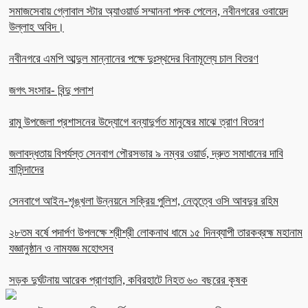
সমাজসেবায় গ্লোবাল স্টার অ্যাওয়ার্ড সম্মাননা পদক পেলেন, নবীনগরের ওবায়েদ
উল্লাহ অবিদ।
নবীনগরে এমপি আব্দুল মান্নানের পক্ষে দুঃস্থদের বিনামূল্যে চাল বিতরণ
জগৎ সংসার- বিন্দু পলাশ
রামু উপজেলা প্রশাসনের উদ্যোগে বন্যাদুর্গত মানুষের মাঝে ত্রাণ বিতরণ
জলাবদ্ধতায় বিপর্যস্ত সেনবাগ পৌরসভার ৯ নম্বর ওয়ার্ড, দ্রুত সমাধানের দাবি
বাসিন্দাদের
সেনবাগে আইন-শৃঙ্খলা উন্নয়নে সক্রিয় পুলিশ, নেতৃত্বে ওসি আবদুর রহিম
২৮তম বর্ষে পদার্পণ উপলক্ষে শ্রীশ্রী লোকনাথ ধামে ১৫ দিনব্যাপী তারকব্রহ্ম মহানাম
যজ্ঞানুষ্ঠান ও নামযজ্ঞ মহোৎসব
সড়ক দুর্ঘটনায় আরেক প্রাণহানি, কবিরহাটে নিহত ৬০ বছরের কৃষক