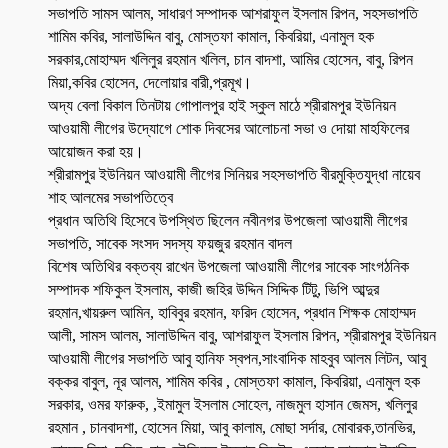
সভাপতি সামস আলম, সাধারণ সম্পাদক আশরাফুল ইসলাম রিপন, সহসভাপতি
শামিম কবির, সালাউদ্দিন বাবু, মোস্তফা কামাল, কিবরিয়া, এনামুল হক
সরকার,মোহাম্মদ খলিলুর রহমান খলিল, চান বাদশা, আমির হোসেন, বাবু, রিপন
মিয়া,কবির হোসেন, দেলোয়ার বারী,প্রমূখ।
অদ্য বেলা বিকাল তিনটায় গোপালপুর হাই স্কুল মাঠে শ্রীরামপুর ইউনিয়ন
আওয়ামী লীগের উদ্যোগে শোক দিবসের আলোচনা সভা ও দোয়া মাহফিলের
আয়োজন করা হয়।
শ্রীরামপুর ইউনিয়ন আওয়ামী লীগের সিনিয়র সহসভাপতি বীরমুক্তিযুদ্ধা নায়েব
শাহ আলমের সভাপতিত্বে
প্রধান অতিথি হিসেবে উপস্থিত ছিলেন নবীনগর উপজেলা আওয়ামী লীগের
সভাপতি, সাবেক সংসদ সদস্য ফয়জুর রহমান বাদল
বিশেষ অতিথির বক্তব্য রাখেন উপজেলা আওয়ামী লীগের সাবেক সাংগঠনিক
সম্পাদক শফিকুল ইসলাম, কাজী জহির উদ্দিন সিদ্দিক টিটু, ভিপি আব্দুর
রহমান,খায়রুল আমিন, হাবিবুর রহমান, ফরিদ হোসেন, প্রধান শিক্ষক মোহাম্মদ
আলী, সামস আলম, সালাউদ্দিন বাবু, আশরাফুল ইসলাম রিপন, শ্রীরামপুর ইউনিয়ন
আওয়ামী লীগের সভাপতি আবু হানিফ স্বপন,সাংবাদিক মাহবুব আলম লিটন, আবু
বক্কর বাবুল, নূর আলম, শামিম কবির , মোস্তফা কামাল, কিবরিয়া, এনামুল হক
সরকার, ওমর ফারুক, ,ইমামুল ইসলাম সোহেল, নাজমুল হাসান জেমস, খলিলুর
রহমান , চানবাদশা, হোসেন মিয়া, আবু কালাম, মোছা সর্দার, মোবারক,তানভির,