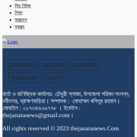
লিড নিউজ
শিক্ষা
সারাদেশ
স্বাস্থ্য
আমাদের পরিবার
আমাদের সম্পর্কে
গোপনীয়তার নীতি
ব্যবহারের শর্তাবলি
যোগাযোগ
বার্তা ও বাণিজ্যিক কার্যালয়: চৌধুরী প্লাজা, উপজেলা পরিষদ সংলগ্ন,
নবীনগর, ব্রাহ্মণবাড়িয়া। সম্পাদক : মোহাম্মদ খলিলুর রহমান।
মোবাইল : ০১৭৩৪৯২৬৭৭৮ । ইমেইল :
thejanatanews@gmail.com।
All rights reserved © 2023 thejanatanews.Com