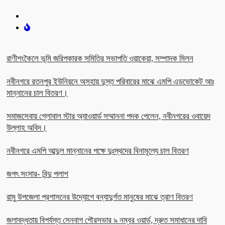
রাণীশংকৈলে ভূমি জরিপকারক সমিতির সভাপতি ওয়াকেয়া, সম্পাদক মিলন
নবীনগরে রতনপুর ইউনিয়নে অসহায় দুস্ত পরিবারের মাঝে এমপি এডভোকেট আঃ
মান্নানের চাল বিতরণ।
সমাজসেবায় গ্লোবাল স্টার অ্যাওয়ার্ড সম্মাননা পদক পেলেন, নবীনগরের ওবায়েদ
উল্লাহ অবিদ।
নবীনগরে এমপি আব্দুল মান্নানের পক্ষে দুঃস্থদের বিনামূল্যে চাল বিতরণ
জগৎ সংসার- বিন্দু পলাশ
রামু উপজেলা প্রশাসনের উদ্যোগে বন্যাদুর্গত মানুষের মাঝে ত্রাণ বিতরণ
জলাবদ্ধতায় বিপর্যস্ত সেনবাগ পৌরসভার ৯ নম্বর ওয়ার্ড, দ্রুত সমাধানের দাবি