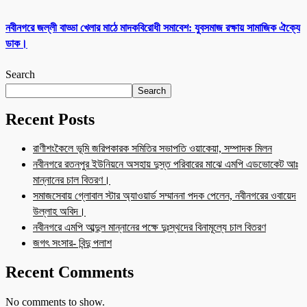
নবীনগরে জল্লী বাড্ডা খেলার মাঠে মাদকবিরোধী সমাবেশ: যুবসমাজ রক্ষায় সামাজিক ঐক্যে
ডাক।
Search
Search
Recent Posts
রাণীশংকৈলে ভূমি জরিপকারক সমিতির সভাপতি ওয়াকেয়া, সম্পাদক মিলন
নবীনগরে রতনপুর ইউনিয়নে অসহায় দুস্ত পরিবারের মাঝে এমপি এডভোকেট আঃ
মান্নানের চাল বিতরণ।
সমাজসেবায় গ্লোবাল স্টার অ্যাওয়ার্ড সম্মাননা পদক পেলেন, নবীনগরের ওবায়েদ
উল্লাহ অবিদ।
নবীনগরে এমপি আব্দুল মান্নানের পক্ষে দুঃস্থদের বিনামূল্যে চাল বিতরণ
জগৎ সংসার- বিন্দু পলাশ
Recent Comments
No comments to show.