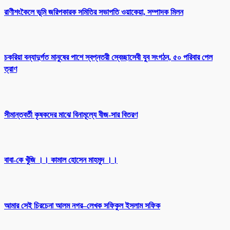
রাণীশংকৈলে ভূমি জরিপকারক সমিতির সভাপতি ওয়াকেয়া, সম্পাদক মিলন
চকরিয়া বন্যাদুর্গত মানুষের পাশে স্বপ্নতরী স্বেচ্ছাসেবী যুব সংগঠন, ৫০ পরিবার পেল
ত্রাণ
সীমান্তবর্তী কৃষকদের মাঝে বিনামূল্যে বীজ-সার বিতরণ
বাবা-কে খুঁজি ।। কামাল হোসেন মাহমুদ ।।
আমার সেই চিরচেনা আলম নগর–লেখক সফিকুল ইসলাম সফিক