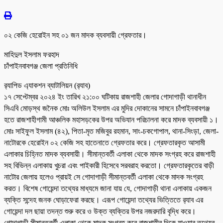
০২ কেজি হেরোইন সহ ০১ জন মাদক ব্যবসায়ী গ্রেফতার।
মাহিদুল ইসলাম ফরহাদ
চাঁপাইনবাবগঞ্জ জেলা প্রতিনিধি
র‌্যাপিড এ্যাকশন ব্যাটালিয়ন (র‌্যাব)
১৭ সেপ্টেম্বর ২০২৪ ইং তারিখ ২১:০০ ঘটিকায় রাজশাহী জেলার গোদাগাড়ী থানাধীন
সিএবি মোড়স্থ জনৈক মোঃ অলিউল ইসলাম এর মুদির দোকানের সামনে চাঁপাইনবাবগঞ্জ
হতে রাজশাহীগামী আঞ্চলিক মহাসড়কের উপর অভিযান পরিচালনা করে মাদক ব্যবসায়ী ১।
মোঃ সাইফুল ইসলাম (৪২), পিতা-মৃত মজিবুর রহমান, সাং-চকগোপাল, থানা-সিংড়া, জেলা-
নাটোরকে হেরোইন ০২ কেজি সহ হাতেনাতে গ্রেফতার করে। গ্রেফতারকৃত আসামী
এলাকার চিহ্নিত মাদক ব্যবসায়ী। সীমান্তবর্তী এলাকা থেকে মাদক সংগ্রহ করে রাজশাহী
সহ বিভিন্ন এলাকায় খুচরা এবং পাইকারী হিসেবে সরবরাহ করতো। গ্রেফতারকৃতের বাড়ী
নাটোর জেলায় হলেও প্রায়ই সে গোদাগাড়ী সীমান্তবর্তী এলাকা থেকে মাদক সংগ্রহ
করত। বিশেষ গোয়েন্দা তথ্যের মাধ্যমে জানা যায় যে, গোদাগাড়ী থানা এলাকায় একজন
ব্যক্তি সন্দেহ জনক ঘোড়াফেরা করছে। এরূপ গোয়েন্দা তথ্যের ভিত্তিতে র‌্যাব এর
গোয়েন্দা দল ছায়া তদন্ত শুরু করে ও উক্ত ব্যক্তির উপর নজরদারি বৃদ্ধি করে।
গোদাগাড়ী সীমান্তবর্তী এলাকা থেকে মাদক সংগ্রহ করে রাজশাহীর দিকে যাওয়ার তথ্যের