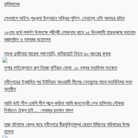
বাসিন্দাদের
সেনবাগে আইন-শৃঙ্খলা উন্নয়নে সক্রিয় পুলিশ, নেতৃত্বে ওসি আবদুর রহিম
২৮তম বর্ষে পদার্পণ উপলক্ষে শ্রীশ্রী লোকনাথ ধামে ১৫ দিনব্যাপী তারকব্রহ্ম মহানাম
যজ্ঞানুষ্ঠান ও নামযজ্ঞ মহোৎসব
সড়ক দুর্ঘটনায় আরেক প্রাণহানি, কবিরহাটে নিহত ৬০ বছরের কৃষক
সুপার সাইক্লোনে রুপ নিচ্ছে ঘূর্ণিঝড় মোখা, ১০ নম্বর মহাবিপদ সংকেত
নবীনগরের ইব্রাহিম পুর ইউনিয়ন আওয়ামী লীগের নেতৃবৃন্দের সাথে মতবিনিময় সভা
অনুষ্ঠিত
আমি ভাই লীগ এমপি লীগ পছন্দ করিনা আমি জননেত্রী শেখ হাসিনার নৌকার
নির্বাচনে ঐক্য চাই… -ফয়জুর রহমান বাদল
তুচ্ছ ঘটনাকে কেন্দ্র করে নবীনগরে বীরমুক্তিযুদ্ধা রেহান উদ্দিনের পরিবারের উপর
হামলা