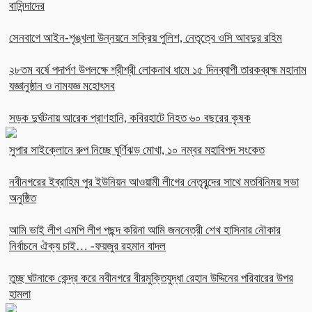
বাসিন্দাদের
সেনবাগে আইন-শৃঙ্খলা উন্নয়নে সক্রিয় পুলিশ, নেতৃত্বে ওসি আবদুর রহিম
২৮তম বর্ষে পদার্পণ উপলক্ষে শ্রীশ্রী লোকনাথ ধামে ১৫ দিনব্যাপী তারকব্রহ্ম মহানাম
যজ্ঞানুষ্ঠান ও নামযজ্ঞ মহোৎসব
সড়ক দুর্ঘটনায় আরেক প্রাণহানি, কবিরহাটে নিহত ৬০ বছরের কৃষক
সুপার সাইক্লোনে রুপ নিচ্ছে ঘূর্ণিঝড় মোখা, ১০ নম্বর মহাবিপদ সংকেত
নবীনগরের ইব্রাহিম পুর ইউনিয়ন আওয়ামী লীগের নেতৃবৃন্দের সাথে মতবিনিময় সভা
অনুষ্ঠিত
আমি ভাই লীগ এমপি লীগ পছন্দ করিনা আমি জননেত্রী শেখ হাসিনার নৌকার
নির্বাচনে ঐক্য চাই… -ফয়জুর রহমান বাদল
তুচ্ছ ঘটনাকে কেন্দ্র করে নবীনগরে বীরমুক্তিযুদ্ধা রেহান উদ্দিনের পরিবারের উপর
হামলা