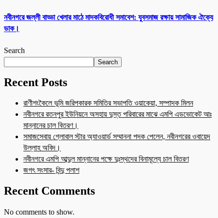
নবীনগরে জল্লী বাড্ডা খেলার মাঠে মাদকবিরোধী সমাবেশ: যুবসমাজ রক্ষায় সামাজিক ঐক্যে
ডাক।
Search
Search
Recent Posts
রাণীশংকৈলে ভূমি জরিপকারক সমিতির সভাপতি ওয়াকেয়া, সম্পাদক মিলন
নবীনগরে রতনপুর ইউনিয়নে অসহায় দুস্ত পরিবারের মাঝে এমপি এডভোকেট আঃ
মান্নানের চাল বিতরণ।
সমাজসেবায় গ্লোবাল স্টার অ্যাওয়ার্ড সম্মাননা পদক পেলেন, নবীনগরের ওবায়েদ
উল্লাহ অবিদ।
নবীনগরে এমপি আব্দুল মান্নানের পক্ষে দুঃস্থদের বিনামূল্যে চাল বিতরণ
জগৎ সংসার- বিন্দু পলাশ
Recent Comments
No comments to show.