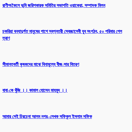
রাণীশংকৈলে ভূমি জরিপকারক সমিতির সভাপতি ওয়াকেয়া, সম্পাদক মিলন
চকরিয়া বন্যাদুর্গত মানুষের পাশে স্বপ্নতরী স্বেচ্ছাসেবী যুব সংগঠন, ৫০ পরিবার পেল
ত্রাণ
সীমান্তবর্তী কৃষকদের মাঝে বিনামূল্যে বীজ-সার বিতরণ
বাবা-কে খুঁজি ।। কামাল হোসেন মাহমুদ ।।
আমার সেই চিরচেনা আলম নগর–লেখক সফিকুল ইসলাম সফিক