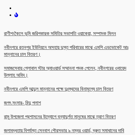
রাণীশংকৈলে ভূমি জরিপকারক সমিতির সভাপতি ওয়াকেয়া, সম্পাদক মিলন
নবীনগরে রতনপুর ইউনিয়নে অসহায় দুস্ত পরিবারের মাঝে এমপি এডভোকেট আঃ
মান্নানের চাল বিতরণ।
সমাজসেবায় গ্লোবাল স্টার অ্যাওয়ার্ড সম্মাননা পদক পেলেন, নবীনগরের ওবায়েদ
উল্লাহ অবিদ।
নবীনগরে এমপি আব্দুল মান্নানের পক্ষে দুঃস্থদের বিনামূল্যে চাল বিতরণ
জগৎ সংসার- বিন্দু পলাশ
রামু উপজেলা প্রশাসনের উদ্যোগে বন্যাদুর্গত মানুষের মাঝে ত্রাণ বিতরণ
জলাবদ্ধতায় বিপর্যস্ত সেনবাগ পৌরসভার ৯ নম্বর ওয়ার্ড, দ্রুত সমাধানের দাবি