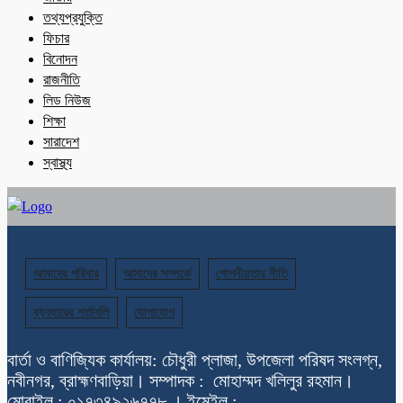
তথ্যপ্রযুক্তি
ফিচার
বিনোদন
রাজনীতি
লিড নিউজ
শিক্ষা
সারাদেশ
স্বাস্থ্য
আমাদের পরিবার
আমাদের সম্পর্কে
গোপনীয়তার নীতি
ব্যবহারের শর্তাবলি
যোগাযোগ
বার্তা ও বাণিজ্যিক কার্যালয়: চৌধুরী প্লাজা, উপজেলা পরিষদ সংলগ্ন,
নবীনগর, ব্রাহ্মণবাড়িয়া। সম্পাদক : মোহাম্মদ খলিলুর রহমান।
মোবাইল : ০১৭৩৪৯২৬৭৭৮ । ইমেইল :