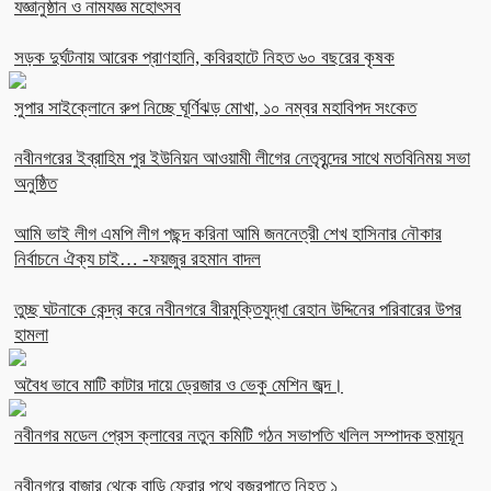
যজ্ঞানুষ্ঠান ও নামযজ্ঞ মহোৎসব
সড়ক দুর্ঘটনায় আরেক প্রাণহানি, কবিরহাটে নিহত ৬০ বছরের কৃষক
সুপার সাইক্লোনে রুপ নিচ্ছে ঘূর্ণিঝড় মোখা, ১০ নম্বর মহাবিপদ সংকেত
নবীনগরের ইব্রাহিম পুর ইউনিয়ন আওয়ামী লীগের নেতৃবৃন্দের সাথে মতবিনিময় সভা
অনুষ্ঠিত
আমি ভাই লীগ এমপি লীগ পছন্দ করিনা আমি জননেত্রী শেখ হাসিনার নৌকার
নির্বাচনে ঐক্য চাই… -ফয়জুর রহমান বাদল
তুচ্ছ ঘটনাকে কেন্দ্র করে নবীনগরে বীরমুক্তিযুদ্ধা রেহান উদ্দিনের পরিবারের উপর
হামলা
অবৈধ ভাবে মাটি কাটার দায়ে ড্রেজার ও ভেকু মেশিন জব্দ।
নবীনগর মডেল প্রেস ক্লাবের নতুন কমিটি গঠন সভাপতি খলিল সম্পাদক হুমায়ূন
নবীনগরে বাজার থেকে বাড়ি ফেরার পথে বজ্রপাতে নিহত ১