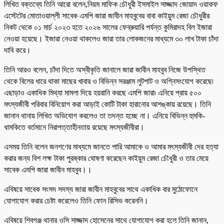
লিখিত বক্তব্যে তিনি আরো বলেন,নিয়ম মাফিক চৌধুরী ইসমাইল সাজ্জাদ জোয়াদ ওয়াকফ
এস্টেটের মোতাওয়াল্লী সাবেক এমপি জারা জাবীন মাহবুবের বাবা কাইয়ুম রেজা চৌধুরীর
নিকট থেকে ০১ মার্চ ২০২৩ হতে ২০২৬ সালের ফেব্রুয়ারি পর্যন্ত কুমিরাদহ বিল ইজারা
নেওয়া হয়েছে। ইজারা নেওয়া থাকলেও জারা তার লোকজনের মাধ্যমে ৩০ লাখ টাকা চাঁদা
দাবি করে।
তিনি আরও বলেন, চাঁদা দিতে অস্বীকৃতি জানালে জারা জাবীন মাহবুব নিজে উপস্থিত
থেকে বিলের ধারে থাকা মাছের খাবার ও বিভিন্ন সরঞ্জাম লুটপাট ও অগ্নিসংযোগ করেছে৷
এছাড়াও একাধিক মিথ্যা মামলা দিয়ে হয়রানি করছে এমপি জারা৷ এনিয়ে প্রায় ৫০০
মৎস্যজীবী পরিবার বিনিয়োগ করা আড়াই কোটি টাকা হারানোর আশঙ্কায় রয়েছে। তিনি
জানান থানায় লিখিত অভিযোগ করলেও তা তদন্ত হচ্ছে না। এনিয়ে বিভিন্ন হুমকি-
ধামকিতে বর্তমানে নিরাপত্তাহীনতায় রয়েছে মৎস্যজীবীরা।
এসময় তিনি বলেন জনগণের মাধ্যমে জানতে পারি আমাকে ও আমার মৎস্যজীবী দের হত্যা
করার জন্য বিশ লক্ষ টাকা পুরষ্কার ঘোষণা করেছেন কাইয়ুম রেজা চৌধুরী ও তার মেয়ে
সাবেক এমপি জারা জাবীন মাহবুব।।
এবিষয়ে সাবেক সংসদ সদস্য জারা জাবীন মাহবুবের সাথে একাধিক বার মুঠোফোনে
যোগাযোগ করার চেষ্টা করেলেও তিনি ফোন রিসিভ করেননি।
এবিষয়ে শিবগঞ্জ থানার ওসি সাজ্জাদ হোসেনের সাথে যোগাযোগ করা হলে তিনি জানান,