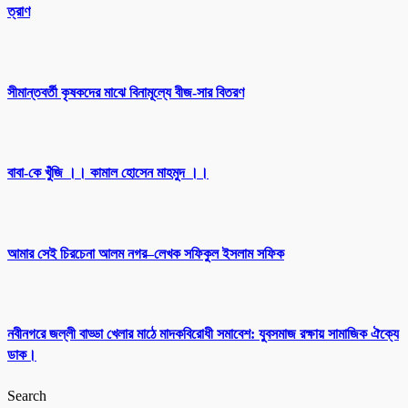
ত্রাণ
সীমান্তবর্তী কৃষকদের মাঝে বিনামূল্যে বীজ-সার বিতরণ
বাবা-কে খুঁজি ।। কামাল হোসেন মাহমুদ ।।
আমার সেই চিরচেনা আলম নগর–লেখক সফিকুল ইসলাম সফিক
নবীনগরে জল্লী বাড্ডা খেলার মাঠে মাদকবিরোধী সমাবেশ: যুবসমাজ রক্ষায় সামাজিক ঐক্যে
ডাক।
Search