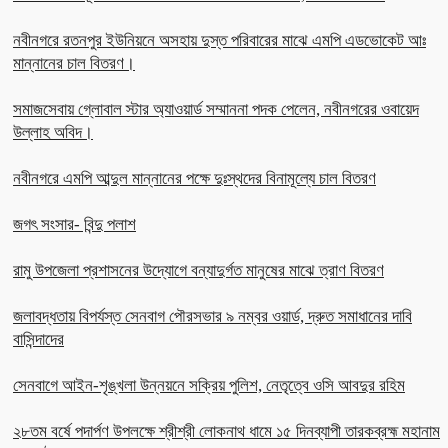
নবীনগরে রতনপুর ইউনিয়নে অসহায় দুস্ত পরিবারের মাঝে এমপি এডভোকেট আঃ
মান্নানের চাল বিতরণ।
সমাজসেবায় গ্লোবাল স্টার অ্যাওয়ার্ড সম্মাননা পদক পেলেন, নবীনগরের ওবায়েদ
উল্লাহ অবিদ।
নবীনগরে এমপি আব্দুল মান্নানের পক্ষে দুঃস্থদের বিনামূল্যে চাল বিতরণ
জগৎ সংসার- বিন্দু পলাশ
রামু উপজেলা প্রশাসনের উদ্যোগে বন্যাদুর্গত মানুষের মাঝে ত্রাণ বিতরণ
জলাবদ্ধতায় বিপর্যস্ত সেনবাগ পৌরসভার ৯ নম্বর ওয়ার্ড, দ্রুত সমাধানের দাবি
বাসিন্দাদের
সেনবাগে আইন-শৃঙ্খলা উন্নয়নে সক্রিয় পুলিশ, নেতৃত্বে ওসি আবদুর রহিম
২৮তম বর্ষে পদার্পণ উপলক্ষে শ্রীশ্রী লোকনাথ ধামে ১৫ দিনব্যাপী তারকব্রহ্ম মহানাম