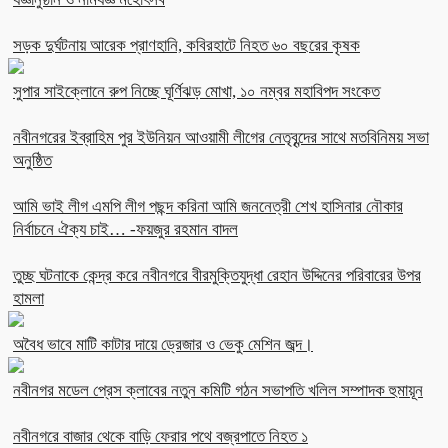
সড়ক দুর্ঘটনায় আরেক প্রাণহানি, কবিরহাটে নিহত ৬০ বছরের কৃষক
সুপার সাইক্লোনে রুপ নিচ্ছে ঘূর্ণিঝড় মোখা, ১০ নম্বর মহাবিপদ সংকেত
নবীনগরের ইব্রাহিম পুর ইউনিয়ন আওয়ামী লীগের নেতৃবৃন্দের সাথে মতবিনিময় সভা
অনুষ্ঠিত
আমি ভাই লীগ এমপি লীগ পছন্দ করিনা আমি জননেত্রী শেখ হাসিনার নৌকার
নির্বাচনে ঐক্য চাই… -ফয়জুর রহমান বাদল
তুচ্ছ ঘটনাকে কেন্দ্র করে নবীনগরে বীরমুক্তিযুদ্ধা রেহান উদ্দিনের পরিবারের উপর
হামলা
অবৈধ ভাবে মাটি কাটার দায়ে ড্রেজার ও ভেকু মেশিন জব্দ।
নবীনগর মডেল প্রেস ক্লাবের নতুন কমিটি গঠন সভাপতি খলিল সম্পাদক হুমায়ূন
নবীনগরে বাজার থেকে বাড়ি ফেরার পথে বজ্রপাতে নিহত ১