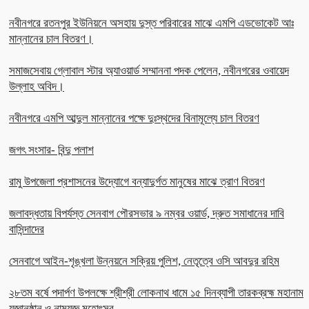
নবীনগরে রতনপুর ইউনিয়নে অসহায় দুস্ত পরিবারের মাঝে এমপি এডভোকেট আঃ
মান্নানের চাল বিতরণ।
সমাজসেবায় গ্লোবাল স্টার অ্যাওয়ার্ড সম্মাননা পদক পেলেন, নবীনগরের ওবায়েদ
উল্লাহ অবিদ।
নবীনগরে এমপি আব্দুল মান্নানের পক্ষে দুঃস্থদের বিনামূল্যে চাল বিতরণ
জগৎ সংসার- বিন্দু পলাশ
রামু উপজেলা প্রশাসনের উদ্যোগে বন্যাদুর্গত মানুষের মাঝে ত্রাণ বিতরণ
জলাবদ্ধতায় বিপর্যস্ত সেনবাগ পৌরসভার ৯ নম্বর ওয়ার্ড, দ্রুত সমাধানের দাবি
বাসিন্দাদের
সেনবাগে আইন-শৃঙ্খলা উন্নয়নে সক্রিয় পুলিশ, নেতৃত্বে ওসি আবদুর রহিম
২৮তম বর্ষে পদার্পণ উপলক্ষে শ্রীশ্রী লোকনাথ ধামে ১৫ দিনব্যাপী তারকব্রহ্ম মহানাম
যজ্ঞানুষ্ঠান ও নামযজ্ঞ মহোৎসব