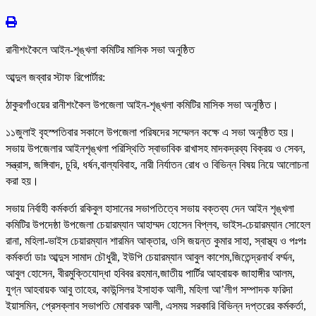
রানীশংকৈলে আইন-শৃঙ্খলা কমিটির মাসিক সভা অনুষ্ঠিত
আব্দুল জব্বার স্টাফ রিপোর্টার:
ঠাকুরগাঁওয়ের রানীশংকৈল উপজেলা আইন-শৃঙ্খলা কমিটির মাসিক সভা অনুষ্ঠিত।
১১জুলাই বৃহস্পতিবার সকালে উপজেলা পরিষদের সম্মেলন কক্ষে এ সভা অনুষ্ঠিত হয়।
সভায় উপজেলার আইনশৃঙ্খলা পরিস্থিতি স্বাভাবিক রাখাসহ মাদকদ্রব্য বিক্রয় ও সেবন,
সন্ত্রাস, জঙ্গিবাদ, চুরি, ধর্ষন,বাল্যবিবাহ, নারী নির্যাতন রোধ ও বিভিন্ন বিষয় নিয়ে আলোচনা
করা হয়।
সভায় নির্বাহী কর্মকর্তা রকিবুল হাসানের সভাপতিত্বে সভায় বক্তব্য দেন আইন শৃঙ্খলা
কমিটির উপদেষ্ঠা উপজেলা চেয়ারম্যান আহাম্মদ হোসেন বিপ্লব, ভাইস-চেয়ারম্যান সোহেল
রানা, মহিলা-ভাইস চেয়ারম্যান শারমিন আক্তার, ওসি জয়ন্ত কুমার সাহা, স্বাস্থ্য ও পঃপঃ
কর্মকর্তা ডাঃ আব্দুস সামাদ চৌধুরী, ইউপি চেয়ারম্যান আবুল কাশেম,জিতেন্দ্রনার্থ বর্ম্মন,
আবুল হোসেন, বীরমুক্তিযোদ্ধা হবিবর রহমান,জাতীয় পার্টির আহবায়ক জাহাঙ্গীর আলম,
যুগ্ন আহবায়ক আবু তাহের, কাউন্সিলর ইসাহাক আলী, মহিলা আ’লীগ সম্পাদক ফরিদা
ইয়াসমিন, প্রেসক্লাব সভাপতি মোবারক আলী, এসময় সরকারি বিভিন্ন দপ্তরের কর্মকর্তা,