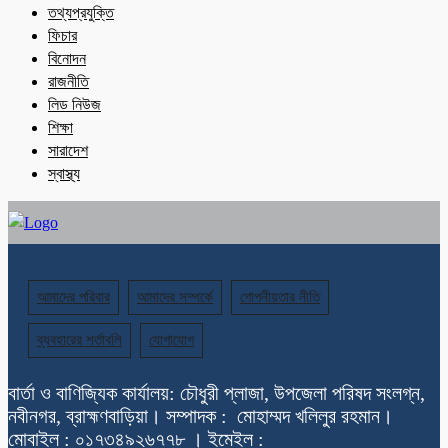
তথ্যপ্রযুক্তি
ফিচার
বিনোদন
রাজনীতি
লিড নিউজ
শিক্ষা
সারাদেশ
স্বাস্থ্য
আমাদের পরিবার
আমাদের সম্পর্কে
গোপনীয়তার নীতি
ব্যবহারের শর্তাবলি
যোগাযোগ
বার্তা ও বাণিজ্যিক কার্যালয়: চৌধুরী প্লাজা, উপজেলা পরিষদ সংলগ্ন,
নবীনগর, ব্রাহ্মণবাড়িয়া। সম্পাদক : মোহাম্মদ খলিলুর রহমান।
মোবাইল : ০১৭৩৪৯২৬৭৭৮ । ইমেইল :