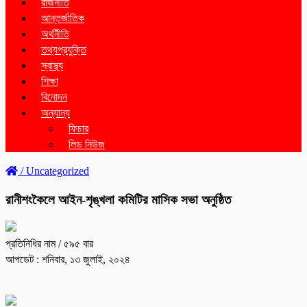
রাজনীতি
আন্তর্জাতিক
অর্থনীতি
তথ্যপ্রযুক্তি
স্বাস্থ্য
শিক্ষা
বিনোদন
অন্যান্য
ফিচার
লিড নিউজ
/
Uncategorized
রানীশংকৈলে আইন-শৃঙ্খলা কমিটির মাসিক সভা অনুষ্ঠিত
প্রতিনিধির নাম
/ ৫৯৫ বার
আপডেট : শনিবার, ১৩ জুলাই, ২০২৪