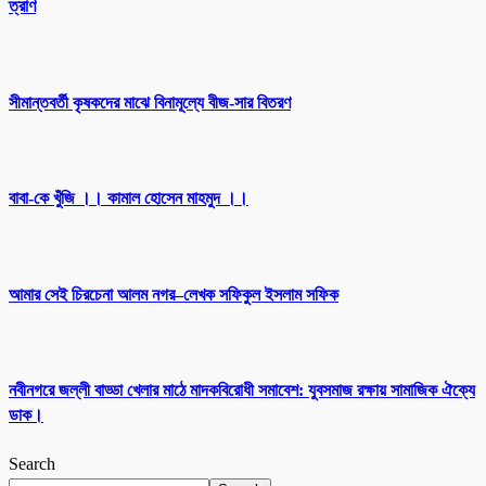
ত্রাণ
সীমান্তবর্তী কৃষকদের মাঝে বিনামূল্যে বীজ-সার বিতরণ
বাবা-কে খুঁজি ।। কামাল হোসেন মাহমুদ ।।
আমার সেই চিরচেনা আলম নগর–লেখক সফিকুল ইসলাম সফিক
নবীনগরে জল্লী বাড্ডা খেলার মাঠে মাদকবিরোধী সমাবেশ: যুবসমাজ রক্ষায় সামাজিক ঐক্যে
ডাক।
Search