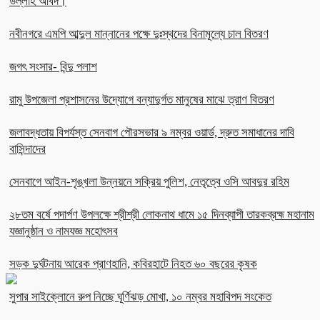
উল্লাহ অবিদ।
নবীনগরে এমপি আব্দুল মান্নানের পক্ষে দুঃস্থদের বিনামূল্যে চাল বিতরণ
জগৎ সংসার- বিন্দু পলাশ
রামু উপজেলা প্রশাসনের উদ্যোগে বন্যাদুর্গত মানুষের মাঝে ত্রাণ বিতরণ
জলাবদ্ধতায় বিপর্যস্ত সেনবাগ পৌরসভার ৯ নম্বর ওয়ার্ড, দ্রুত সমাধানের দাবি
বাসিন্দাদের
সেনবাগে আইন-শৃঙ্খলা উন্নয়নে সক্রিয় পুলিশ, নেতৃত্বে ওসি আবদুর রহিম
২৮তম বর্ষে পদার্পণ উপলক্ষে শ্রীশ্রী লোকনাথ ধামে ১৫ দিনব্যাপী তারকব্রহ্ম মহানাম
যজ্ঞানুষ্ঠান ও নামযজ্ঞ মহোৎসব
সড়ক দুর্ঘটনায় আরেক প্রাণহানি, কবিরহাটে নিহত ৬০ বছরের কৃষক
সুপার সাইক্লোনে রুপ নিচ্ছে ঘূর্ণিঝড় মোখা, ১০ নম্বর মহাবিপদ সংকেত