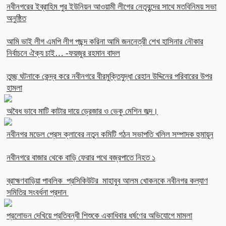
নবীনগরের ইব্রাহিম পুর ইউনিয়ন আওয়ামী লীগের নেতৃবৃন্দের সাথে মতবিনিময় সভা
অনুষ্ঠিত
আমি ভাই লীগ এমপি লীগ পছন্দ করিনা আমি জননেত্রী শেখ হাসিনার নৌকার
নির্বাচনে ঐক্য চাই… -ফয়জুর রহমান বাদল
তুচ্ছ ঘটনাকে কেন্দ্র করে নবীনগরে বীরমুক্তিযুদ্ধা রেহান উদ্দিনের পরিবারের উপর
হামলা
অবৈধ ভাবে মাটি কাটার দায়ে ড্রেজার ও ভেকু মেশিন জব্দ।
নবীনগর মডেল প্রেস ক্লাবের নতুন কমিটি গঠন সভাপতি খলিল সম্পাদক হুমায়ূন
নবীনগরে বাজার থেকে বাড়ি ফেরার পথে বজ্রপাতে নিহত ১
ব্রাহ্মণবাড়িয়া পাবলিক প্রসিকিউটর মাহাবুব আলম খোকনকে নবীনগর কল্যাণ
সমিতির সংবর্ধনা প্রদান
প্রলোভন দেখিয়ে প্রতিবন্ধী শিশুকে একাধিবার ধর্ষণের অভিযোগে মামলা