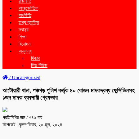
রাজনীতি
আন্তর্জাতিক
অর্থনীতি
তথ্যপ্রযুক্তি
স্বাস্থ্য
শিক্ষা
বিনোদন
অন্যান্য
ফিচার
লিড নিউজ
/
Uncategorized
আটোয়ারী থানা, পঞ্চগড় পুলিশ কর্তৃক ৪০ বোতল মাদকদ্রব্য ফেন্সিডিলসহ
১জন মাদক ব্যবসায়ী গ্রেফতার
প্রতিনিধির নাম
/ ৭৪৯ বার
আপডেট : বৃহস্পতিবার, ২০ জুন, ২০২৪