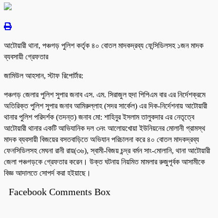
আটোয়ারী থানা, পঞ্চগড় পুলিশ কর্তৃক ৪০ বোতল মাদকদ্রব্য ফেন্সিডিলসহ ১জন মাদক
ব্যবসায়ী গ্রেফতার
জামিউল আহসান, স্টাফ রিপোর্টার:
পঞ্চগড় জেলার পুলিশ সুপার জনাব এস. এম. সিরাজুল হুদা পিপিএম বার এর নির্দেশক্রমে
অতিরিক্ত পুলিশ সুপার জনাব আমিরুল্লাহ (সদর সার্কেল) এর দিক-নির্দেশনায় আটোয়ারী
থানার পুলিশ পরিদর্শক (তদন্ত) জনাব মো: শাহিনুর ইসলাম তালুকদার এর নেতৃত্বে
আটোয়ারী থানার একটি আভিযানিক দল ৩নং আলোয়খোয়া ইউনিয়নের মোলানী গ্রামস্থ
মাদক ব্যবসায়ী বিজয়ের বসতবাড়িতে অভিযান পরিচালনা করে ৪০ বোতল মাদকদ্রব্য
ফেনসিডিলসহ মেঘনা রানী রায়(৩৬), স্বামী-বিজয় চন্দ্র বর্মন সাং-মোলানি, থানা আটোয়ারী
জেলা পঞ্চগড়কে গ্রেফতার করেন। উক্ত ঘটনায় নিয়মিত মামলার রুজুপূর্বক আসামীকে
বিজ্ঞ আদালতে সোপর্দ করা হইয়াছে।
Facebook Comments Box