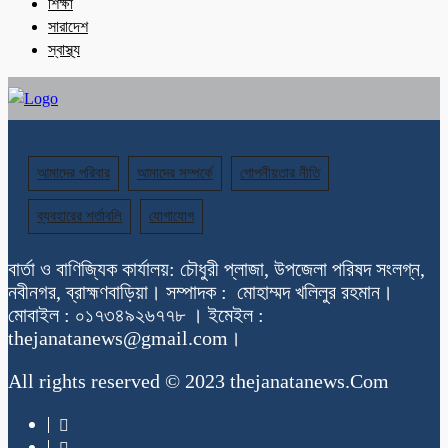
শিক্ষা
সারাদেশ
স্বাস্থ্য
আমাদের পরিবার
আমাদের সম্পর্কে
গোপনীয়তার নীতি
ব্যবহারের শর্তাবলি
যোগাযোগ
বার্তা ও বাণিজ্যিক কার্যালয়: চৌধুরী প্লাজা, উপজেলা পরিষদ সংলগ্ন,
নবীনগর, ব্রাহ্মণবাড়িয়া। সম্পাদক : মোহাম্মদ খলিলুর রহমান।
মোবাইল : ০১৭৩৪৯২৬৭৭৮ । ইমেইল :
thejanatanews@gmail.com।
All rights reserved © 2023 thejanatanews.Com