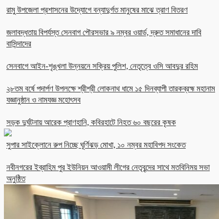
রামু উপজেলা প্রশাসনের উদ্যোগে বন্যাদুর্গত মানুষের মাঝে ত্রাণ বিতরণ
জলাবদ্ধতায় বিপর্যস্ত সেনবাগ পৌরসভার ৯ নম্বর ওয়ার্ড, দ্রুত সমাধানের দাবি
বাসিন্দাদের
সেনবাগে আইন-শৃঙ্খলা উন্নয়নে সক্রিয় পুলিশ, নেতৃত্বে ওসি আবদুর রহিম
২৮তম বর্ষে পদার্পণ উপলক্ষে শ্রীশ্রী লোকনাথ ধামে ১৫ দিনব্যাপী তারকব্রহ্ম মহানাম
যজ্ঞানুষ্ঠান ও নামযজ্ঞ মহোৎসব
সড়ক দুর্ঘটনায় আরেক প্রাণহানি, কবিরহাটে নিহত ৬০ বছরের কৃষক
সুপার সাইক্লোনে রুপ নিচ্ছে ঘূর্ণিঝড় মোখা, ১০ নম্বর মহাবিপদ সংকেত
নবীনগরের ইব্রাহিম পুর ইউনিয়ন আওয়ামী লীগের নেতৃবৃন্দের সাথে মতবিনিময় সভা
অনুষ্ঠিত