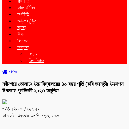
রাজনীতি
আন্তর্জাতিক
অর্থনীতি
তথ্যপ্রযুক্তি
স্বাস্থ্য
শিক্ষা
বিনোদন
অন্যান্য
ফিচার
লিড নিউজ
/
শিক্ষা
নবীনগরে ভোলাচং উচ্চ বিদ্যালয়ের ৪০ বছর পূর্তি (রুবি জয়ন্তী) উদযাপন
উপলক্ষে পুনর্মিলনী ২০২৩ অনুষ্ঠিত
প্রতিনিধির নাম
/ ৯৬৭ বার
আপডেট : শুক্রবার, ১৫ ডিসেম্বর, ২০২৩