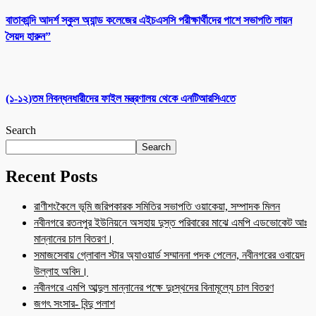
বাতাকান্দি আদর্শ স্কুল অ্যান্ড কলেজের এইচএসসি পরীক্ষার্থীদের পাশে সভাপতি লায়ন
সৈয়দ হারুন”
(১-১২)তম নিবন্ধনধারীদের ফাইল মন্ত্রণালয় থেকে এনটিআরসিএতে
Search
Search
Recent Posts
রাণীশংকৈলে ভূমি জরিপকারক সমিতির সভাপতি ওয়াকেয়া, সম্পাদক মিলন
নবীনগরে রতনপুর ইউনিয়নে অসহায় দুস্ত পরিবারের মাঝে এমপি এডভোকেট আঃ
মান্নানের চাল বিতরণ।
সমাজসেবায় গ্লোবাল স্টার অ্যাওয়ার্ড সম্মাননা পদক পেলেন, নবীনগরের ওবায়েদ
উল্লাহ অবিদ।
নবীনগরে এমপি আব্দুল মান্নানের পক্ষে দুঃস্থদের বিনামূল্যে চাল বিতরণ
জগৎ সংসার- বিন্দু পলাশ