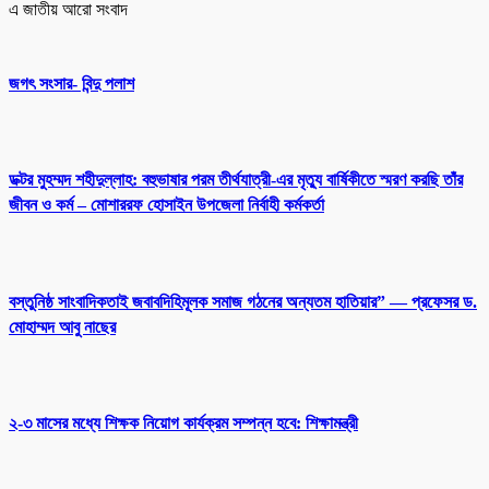
এ জাতীয় আরো সংবাদ
জগৎ সংসার- বিন্দু পলাশ
ডক্টর মুহম্মদ শহীদুল্লাহ: বহুভাষার পরম তীর্থযাত্রী-এর মৃত্যু বার্ষিকীতে স্মরণ করছি তাঁর
জীবন ও কর্ম – মোশাররফ হোসাইন উপজেলা নির্বাহী কর্মকর্তা
বস্তুনিষ্ঠ সাংবাদিকতাই জবাবদিহিমূলক সমাজ গঠনের অন্যতম হাতিয়ার” — প্রফেসর ড.
মোহাম্মদ আবু নাছের
২-৩ মাসের মধ্যে শিক্ষক নিয়োগ কার্যক্রম সম্পন্ন হবে: শিক্ষামন্ত্রী