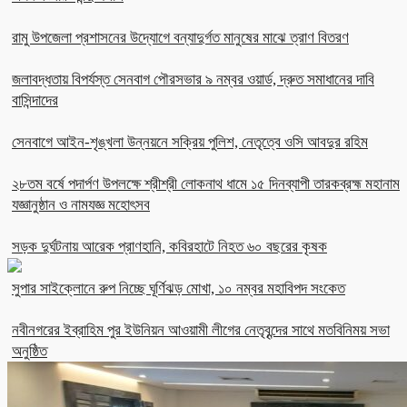
রামু উপজেলা প্রশাসনের উদ্যোগে বন্যাদুর্গত মানুষের মাঝে ত্রাণ বিতরণ
জলাবদ্ধতায় বিপর্যস্ত সেনবাগ পৌরসভার ৯ নম্বর ওয়ার্ড, দ্রুত সমাধানের দাবি
বাসিন্দাদের
সেনবাগে আইন-শৃঙ্খলা উন্নয়নে সক্রিয় পুলিশ, নেতৃত্বে ওসি আবদুর রহিম
২৮তম বর্ষে পদার্পণ উপলক্ষে শ্রীশ্রী লোকনাথ ধামে ১৫ দিনব্যাপী তারকব্রহ্ম মহানাম
যজ্ঞানুষ্ঠান ও নামযজ্ঞ মহোৎসব
সড়ক দুর্ঘটনায় আরেক প্রাণহানি, কবিরহাটে নিহত ৬০ বছরের কৃষক
সুপার সাইক্লোনে রুপ নিচ্ছে ঘূর্ণিঝড় মোখা, ১০ নম্বর মহাবিপদ সংকেত
নবীনগরের ইব্রাহিম পুর ইউনিয়ন আওয়ামী লীগের নেতৃবৃন্দের সাথে মতবিনিময় সভা
অনুষ্ঠিত