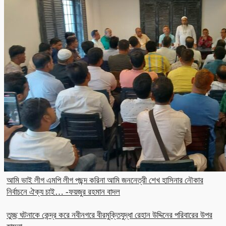
আমি ভাই লীগ এমপি লীগ পছন্দ করিনা আমি জননেত্রী শেখ হাসিনার নৌকার
নির্বাচনে ঐক্য চাই… -ফয়জুর রহমান বাদল
তুচ্ছ ঘটনাকে কেন্দ্র করে নবীনগরে বীরমুক্তিযুদ্ধা রেহান উদ্দিনের পরিবারের উপর