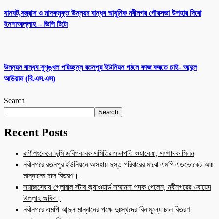
যানযট,সন্ত্রাস ও মাদকমুক্ত উন্নয়ন বান্ধব আধুনিক নবীনগর পৌরসভা উপহার দিবো
ইনশাআল্লাহ – ভিপি টিটো
উন্নয়ন বান্ধব সুশৃঙ্খল পরিচ্ছন্ন রতনপুর ইউনিয়ন গঠনে কাজ করতে চাই- আব্দুল
আউয়াল (বি.এস.এস)
Search
Search
Recent Posts
রাণীশংকৈলে ভূমি জরিপকারক সমিতির সভাপতি ওয়াকেয়া, সম্পাদক মিলন
নবীনগরে রতনপুর ইউনিয়নে অসহায় দুস্ত পরিবারের মাঝে এমপি এডভোকেট আঃ
মান্নানের চাল বিতরণ।
সমাজসেবায় গ্লোবাল স্টার অ্যাওয়ার্ড সম্মাননা পদক পেলেন, নবীনগরের ওবায়েদ
উল্লাহ অবিদ।
নবীনগরে এমপি আব্দুল মান্নানের পক্ষে দুঃস্থদের বিনামূল্যে চাল বিতরণ