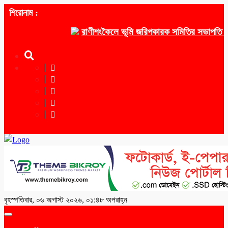
শিরোনাম :
রাণীশংকৈলে ভূমি জরিপকারক সমিতির সভাপতি ওয়াকেয়া,
বৃহস্পতিবার, ০৬ অগাস্ট ২০২৬, ০১:৪৮ অপরাহ্ন
Toggle
navigation