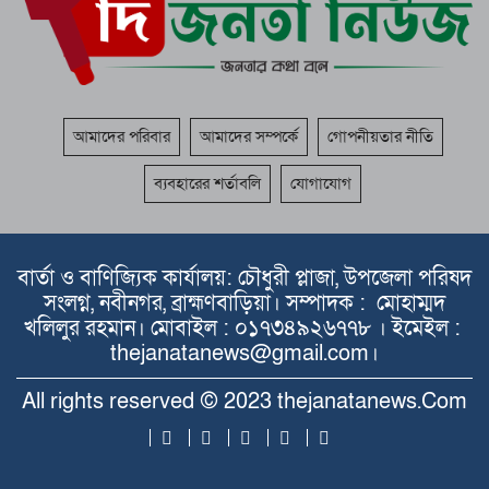
আমাদের পরিবার
আমাদের সম্পর্কে
গোপনীয়তার নীতি
ব্যবহারের শর্তাবলি
যোগাযোগ
বার্তা ও বাণিজ্যিক কার্যালয়: চৌধুরী প্লাজা, উপজেলা পরিষদ
সংলগ্ন, নবীনগর, ব্রাহ্মণবাড়িয়া। সম্পাদক : মোহাম্মদ
খলিলুর রহমান। মোবাইল : ০১৭৩৪৯২৬৭৭৮ । ইমেইল :
thejanatanews@gmail.com।
All rights reserved © 2023 thejanatanews.Com