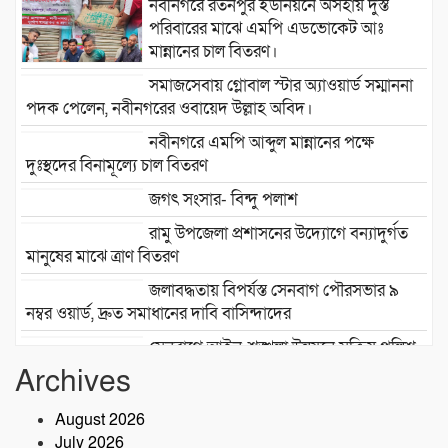
নবীনগরে রতনপুর ইউনিয়নে অসহায় দুস্ত
পরিবারের মাঝে এমপি এডভোকেট আঃ
মান্নানের চাল বিতরণ।
সমাজসেবায় গ্লোবাল স্টার অ্যাওয়ার্ড সম্মাননা
পদক পেলেন, নবীনগরের ওবায়েদ উল্লাহ অবিদ।
নবীনগরে এমপি আব্দুল মান্নানের পক্ষে
দুঃস্থদের বিনামূল্যে চাল বিতরণ
জগৎ সংসার- বিন্দু পলাশ
রামু উপজেলা প্রশাসনের উদ্যোগে বন্যাদুর্গত
মানুষের মাঝে ত্রাণ বিতরণ
জলাবদ্ধতায় বিপর্যস্ত সেনবাগ পৌরসভার ৯
নম্বর ওয়ার্ড, দ্রুত সমাধানের দাবি বাসিন্দাদের
সেনবাগে আইন-শৃঙ্খলা উন্নয়নে সক্রিয় পুলিশ,
নেতৃত্বে ওসি আবদুর রহিম
Archives
২৮তম বর্ষে পদার্পণ উপলক্ষে শ্রীশ্রী লোকনাথ
August 2026
ধামে ১৫ দিনব্যাপী তারকব্রহ্ম মহানাম
July 2026