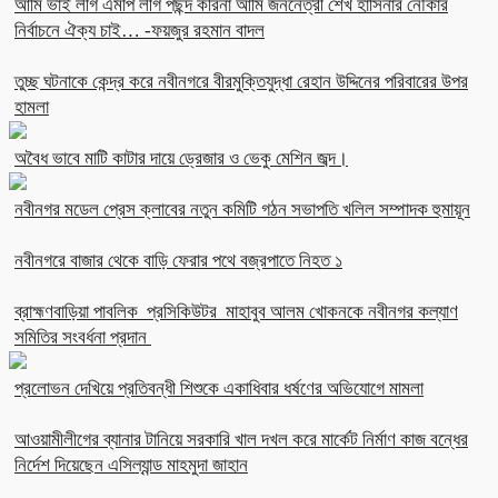
আমি ভাই লীগ এমপি লীগ পছন্দ করিনা আমি জননেত্রী শেখ হাসিনার নৌকার
নির্বাচনে ঐক্য চাই… -ফয়জুর রহমান বাদল
তুচ্ছ ঘটনাকে কেন্দ্র করে নবীনগরে বীরমুক্তিযুদ্ধা রেহান উদ্দিনের পরিবারের উপর
হামলা
অবৈধ ভাবে মাটি কাটার দায়ে ড্রেজার ও ভেকু মেশিন জব্দ।
নবীনগর মডেল প্রেস ক্লাবের নতুন কমিটি গঠন সভাপতি খলিল সম্পাদক হুমায়ূন
নবীনগরে বাজার থেকে বাড়ি ফেরার পথে বজ্রপাতে নিহত ১
ব্রাহ্মণবাড়িয়া পাবলিক প্রসিকিউটর মাহাবুব আলম খোকনকে নবীনগর কল্যাণ
সমিতির সংবর্ধনা প্রদান
প্রলোভন দেখিয়ে প্রতিবন্ধী শিশুকে একাধিবার ধর্ষণের অভিযোগে মামলা
আওয়ামীলীগের ব্যানার টানিয়ে সরকারি খাল দখল করে মার্কেট নির্মাণ কাজ বন্ধের
নির্দেশ দিয়েছেন এসিল্যান্ড মাহমুদা জাহান