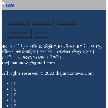
আমাদের পরিবার
আমাদের সম্পর্কে
গোপনীয়তার নীতি
ব্যবহারের শর্তাবলি
যোগাযোগ
বার্তা ও বাণিজ্যিক কার্যালয়: চৌধুরী প্লাজা, উপজেলা পরিষদ সংলগ্ন,
নবীনগর, ব্রাহ্মণবাড়িয়া। সম্পাদক : মোহাম্মদ খলিলুর রহমান।
মোবাইল : ০১৭৩৪৯২৬৭৭৮ । ইমেইল :
thejanatanews@gmail.com।
All rights reserved © 2023 thejanatanews.Com