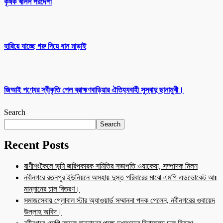
কৃষক খলিল পরদেশী
হারিয়ে যাচ্ছে গরু দিয়ে ধান মাড়াই
জিআই পণ্যের স্বীকৃতি পেল ব্রাহ্মণবাড়িয়ার ঐতিহ্যবাহী সুস্বাদু ছানামুখী।
Search
Search
Recent Posts
রাণীশংকৈলে ভূমি জরিপকারক সমিতির সভাপতি ওয়াকেয়া, সম্পাদক মিলন
নবীনগরে রতনপুর ইউনিয়নে অসহায় দুস্ত পরিবারের মাঝে এমপি এডভোকেট আঃ
মান্নানের চাল বিতরণ।
সমাজসেবায় গ্লোবাল স্টার অ্যাওয়ার্ড সম্মাননা পদক পেলেন, নবীনগরের ওবায়েদ
উল্লাহ অবিদ।