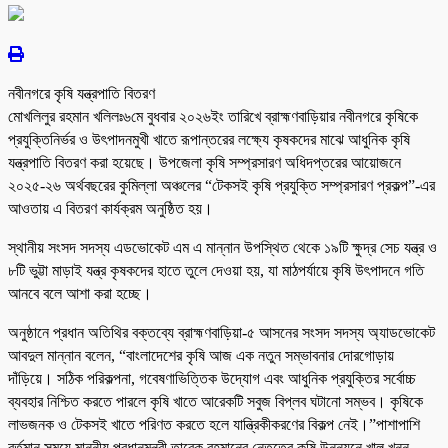
নবীনগরে কৃষি যন্ত্রপাতি বিতরণ
মোখলিলুর রহমান খলিলঃ৬মে বুধবার ২০২৬ইং তারিখে ব্রাহ্মণবাড়িয়ার নবীনগরে কৃষিকে
প্রযুক্তিনির্ভর ও উৎপাদনমুখী খাতে রূপান্তরের লক্ষ্যে কৃষকদের মাঝে আধুনিক কৃষি
যন্ত্রপাতি বিতরণ করা হয়েছে। উপজেলা কৃষি সম্প্রসারণ অধিদপ্তরের আয়োজনে
২০২৫-২৬ অর্থবছরের কুমিল্লা অঞ্চলের “টেকসই কৃষি প্রযুক্তি সম্প্রসারণ প্রকল্প”-এর
আওতায় এ বিতরণ কার্যক্রম অনুষ্ঠিত হয়।
স্থানীয় সংসদ সদস্য এডভোকেট এম এ মান্নান উপস্থিত থেকে ১৯টি ক্ষুদ্র সেচ যন্ত্র ও
৮টি ভুট্টা মাড়াই যন্ত্র কৃষকদের হাতে তুলে দেওয়া হয়, যা মাঠপর্যায়ে কৃষি উৎপাদনে গতি
আনবে বলে আশা করা হচ্ছে।
অনুষ্ঠানে প্রধান অতিথির বক্তব্যে ব্রাহ্মণবাড়িয়া-৫ আসনের সংসদ সদস্য অ্যাডভোকেট
আবদুল মান্নান বলেন, “বাংলাদেশের কৃষি আজ এক নতুন সম্ভাবনার দোরগোড়ায়
দাঁড়িয়ে। সঠিক পরিকল্পনা, গবেষণাভিত্তিক উদ্যোগ এবং আধুনিক প্রযুক্তির সর্বোচ্চ
ব্যবহার নিশ্চিত করতে পারলে কৃষি খাতে আরেকটি সবুজ বিপ্লব ঘটানো সম্ভব। কৃষিকে
লাভজনক ও টেকসই খাতে পরিণত করতে হলে যান্ত্রিকীকরণের বিকল্প নেই।”পাশাপাশি
বর্তমান সময়ে মাননীয় প্রধানমন্ত্রী তারেক রহমানের নেতৃত্বে কৃষি উন্নয়নে খাল খনন,