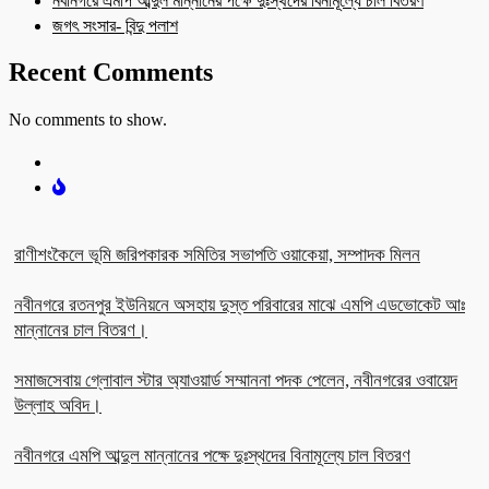
নবীনগরে এমপি আব্দুল মান্নানের পক্ষে দুঃস্থদের বিনামূল্যে চাল বিতরণ
জগৎ সংসার- বিন্দু পলাশ
Recent Comments
No comments to show.
রাণীশংকৈলে ভূমি জরিপকারক সমিতির সভাপতি ওয়াকেয়া, সম্পাদক মিলন
নবীনগরে রতনপুর ইউনিয়নে অসহায় দুস্ত পরিবারের মাঝে এমপি এডভোকেট আঃ
মান্নানের চাল বিতরণ।
সমাজসেবায় গ্লোবাল স্টার অ্যাওয়ার্ড সম্মাননা পদক পেলেন, নবীনগরের ওবায়েদ
উল্লাহ অবিদ।
নবীনগরে এমপি আব্দুল মান্নানের পক্ষে দুঃস্থদের বিনামূল্যে চাল বিতরণ