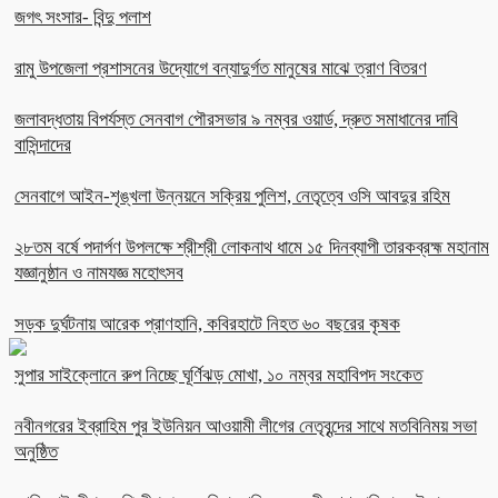
জগৎ সংসার- বিন্দু পলাশ
রামু উপজেলা প্রশাসনের উদ্যোগে বন্যাদুর্গত মানুষের মাঝে ত্রাণ বিতরণ
জলাবদ্ধতায় বিপর্যস্ত সেনবাগ পৌরসভার ৯ নম্বর ওয়ার্ড, দ্রুত সমাধানের দাবি
বাসিন্দাদের
সেনবাগে আইন-শৃঙ্খলা উন্নয়নে সক্রিয় পুলিশ, নেতৃত্বে ওসি আবদুর রহিম
২৮তম বর্ষে পদার্পণ উপলক্ষে শ্রীশ্রী লোকনাথ ধামে ১৫ দিনব্যাপী তারকব্রহ্ম মহানাম
যজ্ঞানুষ্ঠান ও নামযজ্ঞ মহোৎসব
সড়ক দুর্ঘটনায় আরেক প্রাণহানি, কবিরহাটে নিহত ৬০ বছরের কৃষক
সুপার সাইক্লোনে রুপ নিচ্ছে ঘূর্ণিঝড় মোখা, ১০ নম্বর মহাবিপদ সংকেত
নবীনগরের ইব্রাহিম পুর ইউনিয়ন আওয়ামী লীগের নেতৃবৃন্দের সাথে মতবিনিময় সভা
অনুষ্ঠিত