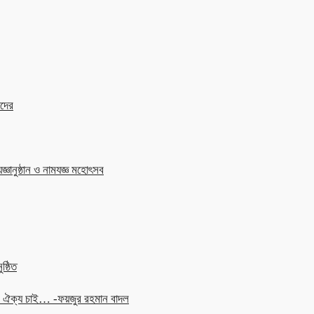
াদের
জ্ঞানুষ্ঠান ও নামযজ্ঞ মহোৎসব
ষ্ঠিত
চনে ঐক্য চাই… -ফয়জুর রহমান বাদল