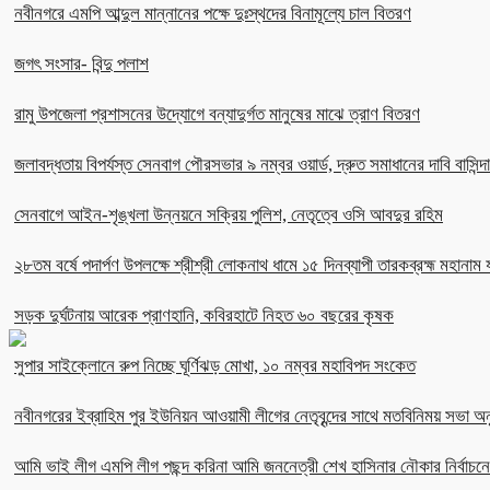
নবীনগরে এমপি আব্দুল মান্নানের পক্ষে দুঃস্থদের বিনামূল্যে চাল বিতরণ
জগৎ সংসার- বিন্দু পলাশ
রামু উপজেলা প্রশাসনের উদ্যোগে বন্যাদুর্গত মানুষের মাঝে ত্রাণ বিতরণ
জলাবদ্ধতায় বিপর্যস্ত সেনবাগ পৌরসভার ৯ নম্বর ওয়ার্ড, দ্রুত সমাধানের দাবি বাসিন্দ
সেনবাগে আইন-শৃঙ্খলা উন্নয়নে সক্রিয় পুলিশ, নেতৃত্বে ওসি আবদুর রহিম
২৮তম বর্ষে পদার্পণ উপলক্ষে শ্রীশ্রী লোকনাথ ধামে ১৫ দিনব্যাপী তারকব্রহ্ম মহানাম য
সড়ক দুর্ঘটনায় আরেক প্রাণহানি, কবিরহাটে নিহত ৬০ বছরের কৃষক
সুপার সাইক্লোনে রুপ নিচ্ছে ঘূর্ণিঝড় মোখা, ১০ নম্বর মহাবিপদ সংকেত
নবীনগরের ইব্রাহিম পুর ইউনিয়ন আওয়ামী লীগের নেতৃবৃন্দের সাথে মতবিনিময় সভা অনু
আমি ভাই লীগ এমপি লীগ পছন্দ করিনা আমি জননেত্রী শেখ হাসিনার নৌকার নির্বা