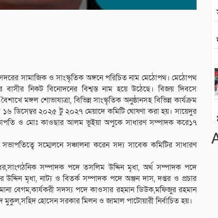
 সদরের সামাজিক ও সাংস্কৃতিক অঙ্গনে পরিচিত নাম মেঠোপথ। মেঠোপথ
বীনগর বাসীর নিকট বিনোদনের বিশ্বস্ত নাম হয়ে উঠেছে। বিজয় দিবসে
ৈশাখে মঙ্গল শোভাযাত্রা, বিভিন্ন সাংস্কৃতিক অনুষ্ঠানসহ বিভিন্ন কার্যক্রম
 ১৬ ডিসেম্বর ২০২৫ টু ২০২৭ মেয়াদে কমিটি ঘোষণা করা হয়। সায়েদুর
ভাপতি ও মোঃ কাওছার আলম ভূইয়া অপুকে সাধারণ সম্পাদক করে১৭
ভাপতিত্বে সম্মেলনে সঞ্চালনা করেন সদ্য সাবেক কমিটির সাধারণ
র,সাংগঠনিক সম্পাদক পদে তসলিম উদ্দিন মৃধা, অর্থ সম্পাদক পদে
দ্দিন মৃধা, নাট্য ও বিতর্ক সম্পাদক পদে অঞ্জন দাস, দপ্তর ও প্রচার
োনা বেগম,কার্যকরী সদস্য পদে কাওসার রহমান ডিউক,মফিজুর রহমান
দ মুকুল,সহিদ হোসেন সরকার মিলন ও জামাল পাটোয়ারী নির্বাচিত হয়।