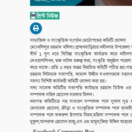
সামাজিক ও সাংস্কৃতিক সংগঠন মেঠোপথের কমিটি ঘোষণা
মোঃখলিলুর রহমান খলিলঃ ব্রাহ্মণবাড়িয়ার নবীনগর উপজেলা
দীর্ঘ ১ যুগ ধরে বিভিন্ন সাংস্কৃতিক কার্যক্রম করে ন
দেওয়াললিখন, মঞ্চ নাটক মঞ্চস্থ করা, সংস্কৃতি অনুষ্ঠান পহেলা ব
করে থাকে। প্রতি ২ বছর অন্তর নিয়মিত কমিটি গঠিত হয়।গত
রহমান লিটনকে সভাপতি, কামাল উদ্দীন সওদাগরকে সহস
সদস্য বিশিষ্ট কার্যকরী কমিটি ঘোষণা করা হয়।
সদ্য সাবেক কমিটির সভাপতি কাউছার রহমান ডিউক এর স
সম্পাদক সহিদ হোসেন সরকার মিলন।
নবাগত কমিটিতে সহ সাধারণ সম্পাদক পদে সুভাষ সূত্র ধ
মোবারক হোসেন, ক্রীড়া ও সাংস্কৃতিক সম্পাদক পদে তানভীর উ
সম্পাদক পদে ফকরুল ইসলাম নিরব,মহিলা সম্পাদক পদে ম
মুকুল,আশরাফ হোসেন রাজু,এস এম মামুন,জিয়া উদ্দিন আহমে
Facebook Comments Box