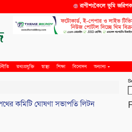
রাণীশংকৈলে ভূমি জরিপকারক
্থনীতি
তথ্যপ্রযুক্তি
স্বাস্থ্য
শিক্ষা
বিনোদন
অন্যান্য
S
োপথের কমিটি ঘোষণা সভাপতি লিটন