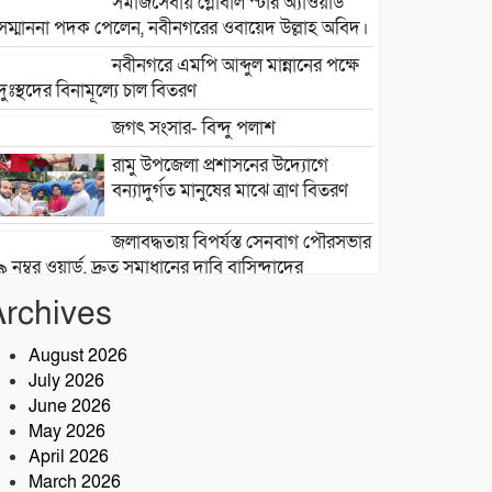
সমাজসেবায় গ্লোবাল স্টার অ্যাওয়ার্ড
সম্মাননা পদক পেলেন, নবীনগরের ওবায়েদ উল্লাহ অবিদ।
নবীনগরে এমপি আব্দুল মান্নানের পক্ষে
দুঃস্থদের বিনামূল্যে চাল বিতরণ
জগৎ সংসার- বিন্দু পলাশ
রামু উপজেলা প্রশাসনের উদ্যোগে
বন্যাদুর্গত মানুষের মাঝে ত্রাণ বিতরণ
জলাবদ্ধতায় বিপর্যস্ত সেনবাগ পৌরসভার
৯ নম্বর ওয়ার্ড, দ্রুত সমাধানের দাবি বাসিন্দাদের
Archives
সেনবাগে আইন-শৃঙ্খলা উন্নয়নে সক্রিয়
পুলিশ, নেতৃত্বে ওসি আবদুর রহিম
August 2026
July 2026
২৮তম বর্ষে পদার্পণ উপলক্ষে শ্রীশ্রী
June 2026
লোকনাথ ধামে ১৫ দিনব্যাপী তারকব্রহ্ম
May 2026
মহানাম যজ্ঞানুষ্ঠান ও নামযজ্ঞ মহোৎসব
April 2026
সড়ক দুর্ঘটনায় আরেক প্রাণহানি,
March 2026