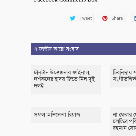
Tweet
Share
এ জাতীয় আরো সংবাদ
টানটান উত্তেজনার ফাইনাল,
চিরনিদ্রায়
দর্শকদের হৃদয় জিতে নিল দুই
সংগীতশিল্
দলই
সফল অভিনেতা রিয়াজ
না ফেরার 
চলচ্চিত্র 
রহমান সো