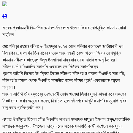
সাবেক প্রধানমন্ত্রী বিএনপির চেয়ারপার্সন বেগম খালেদা জিয়ার রোগমুক্তি কামনায় দোয়া
মাহফিল
মোঃ খলিলুর রহমান খলিলঃ ৬ ডিসেম্বর ২০২৫ রোজ শনিবার বাংলাদেশ জাতীয়বাদী দল
বিএনপির চেয়ারপার্সন তিন বারের সাবেক প্রধানমন্ত্রী বেগম খালেদা জিয়ার রোগমুক্তি
কামনায় নবীনগর কাছেমুল উলুম ইসলামিয়া মাদ্রাসায় দোয়া মাহফিল অনুষ্ঠিত হয়।
নবীনগর পৌর বিএনপির সভাপতি ওবায়দুল হক লিটনের সভাপতিত্বে
প্রধান অতিথি হিসেবে উপস্থিত ছিলেন নবীনগর নবীনগর উপজেলা বিএনপির সভাপতি,
নবীনগর উপজেলা থেকে বিএনপির মনোনীত ধানের শীষের প্রার্থী এডভোকেট আব্দুল
মান্নান।
প্রধান অতিথি তাঁর বক্তব্যে দেশনেত্রী বেগম খালেদা জিয়ার সুস্থ কামনা করে সকলের
নিকট দোয়া করার অনুরোধ করেন, নির্বাচিত হলে নবীনগরে আধুনিক নাগরিক সুযোগ সুবিধা
চালু করার প্রতিশ্রুতি দেন।
এসময় উপস্থিত ছিলেন পৌর বিএনপির সাধারণ সম্পাদক মাসুদুল ইসলাম মাসুদ,সাংগঠনিক
সম্পাদক শুক্কুরখান, উপজেলা ছাত্র দলের সাবেক সভাপতি কাজী রাশেদুল হক সুমন,
সাবেক ছাত্রদল নেতা নবী নগর নিউ মডেল প্রেস ক্লাবের সদস্য সাংবাদিক জাকির