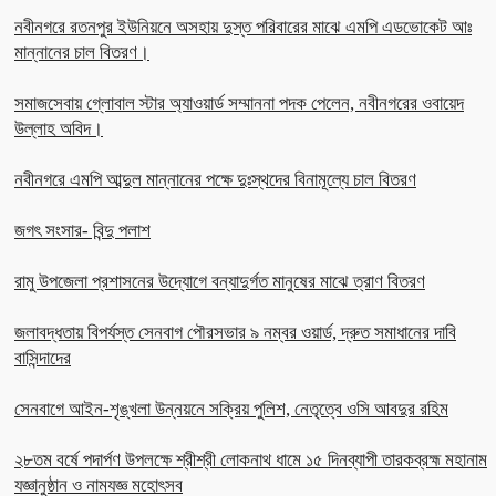
নবীনগরে রতনপুর ইউনিয়নে অসহায় দুস্ত পরিবারের মাঝে এমপি এডভোকেট আঃ
মান্নানের চাল বিতরণ।
সমাজসেবায় গ্লোবাল স্টার অ্যাওয়ার্ড সম্মাননা পদক পেলেন, নবীনগরের ওবায়েদ
উল্লাহ অবিদ।
নবীনগরে এমপি আব্দুল মান্নানের পক্ষে দুঃস্থদের বিনামূল্যে চাল বিতরণ
জগৎ সংসার- বিন্দু পলাশ
রামু উপজেলা প্রশাসনের উদ্যোগে বন্যাদুর্গত মানুষের মাঝে ত্রাণ বিতরণ
জলাবদ্ধতায় বিপর্যস্ত সেনবাগ পৌরসভার ৯ নম্বর ওয়ার্ড, দ্রুত সমাধানের দাবি
বাসিন্দাদের
সেনবাগে আইন-শৃঙ্খলা উন্নয়নে সক্রিয় পুলিশ, নেতৃত্বে ওসি আবদুর রহিম
২৮তম বর্ষে পদার্পণ উপলক্ষে শ্রীশ্রী লোকনাথ ধামে ১৫ দিনব্যাপী তারকব্রহ্ম মহানাম
যজ্ঞানুষ্ঠান ও নামযজ্ঞ মহোৎসব