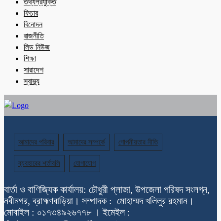
তথ্যপ্রযুক্তি
ফিচার
বিনোদন
রাজনীতি
লিড নিউজ
শিক্ষা
সারাদেশ
স্বাস্থ্য
আমাদের পরিবার
আমাদের সম্পর্কে
গোপনীয়তার নীতি
ব্যবহারের শর্তাবলি
যোগাযোগ
বার্তা ও বাণিজ্যিক কার্যালয়: চৌধুরী প্লাজা, উপজেলা পরিষদ সংলগ্ন,
নবীনগর, ব্রাহ্মণবাড়িয়া। সম্পাদক : মোহাম্মদ খলিলুর রহমান।
মোবাইল : ০১৭৩৪৯২৬৭৭৮ । ইমেইল :