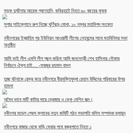
সড়ক দুর্ঘটনায় আরেক প্রাণহানি, কবিরহাটে নিহত ৬০ বছরের কৃষক
সুপার সাইক্লোনে রুপ নিচ্ছে ঘূর্ণিঝড় মোখা, ১০ নম্বর মহাবিপদ সংকেত
নবীনগরের ইব্রাহিম পুর ইউনিয়ন আওয়ামী লীগের নেতৃবৃন্দের সাথে মতবিনিময় সভা
অনুষ্ঠিত
আমি ভাই লীগ এমপি লীগ পছন্দ করিনা আমি জননেত্রী শেখ হাসিনার নৌকার
নির্বাচনে ঐক্য চাই… -ফয়জুর রহমান বাদল
তুচ্ছ ঘটনাকে কেন্দ্র করে নবীনগরে বীরমুক্তিযুদ্ধা রেহান উদ্দিনের পরিবারের উপর
হামলা
অবৈধ ভাবে মাটি কাটার দায়ে ড্রেজার ও ভেকু মেশিন জব্দ।
নবীনগর মডেল প্রেস ক্লাবের নতুন কমিটি গঠন সভাপতি খলিল সম্পাদক হুমায়ূন
নবীনগরে বাজার থেকে বাড়ি ফেরার পথে বজ্রপাতে নিহত ১