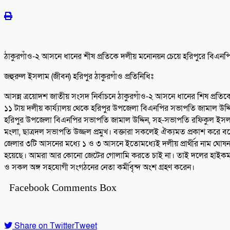
ঠাকুরগাঁও-২ আসনে ধানের শীষ প্রতিকে দলীয় মনোনয়ন চেয়ে হরিপুরে বিএনপির
জহুরুল ইসলাম (জীবন) হরিপুর ঠাকুরগাঁও প্রতিনিধিঃ
আসন্ন ত্রয়োদশ জাতীয় সংসদ নির্বাচনে ঠাকুরগাঁও-২ আসনে ধানের শিষ প্রতিকে 
১১ টায় দলীয় কাৰ্য্যালয় থেকে হরিপুর উপজেলা বিএনপির সভাপতি জামাল উদ্দ
হরিপুর উপজেলা বিএনপির সভাপতি জামাল উদ্দিন, সহ-সভাপতি রফিকুল ইসলাম
মংলা, ছাত্রদল সভাপতি উজ্জল প্রমুখ। বক্তারা সকলেই ঐক্যমত প্রকাশ করে ব
জেলার ৩টি আসনের মধ্যে ১ ও ৩ আসনে ইতোমধ্যেই দলীয় প্রার্থীর নাম ঘোষনা 
হয়েছে। আমরা আর কোনো জেটের গোলামি করতে চাই না। তাই দলের হাইকমান্ট 
ও সকল অঙ্গ সহযোগী সংগঠনের নেতা কর্মীবৃন্দ অংশ গ্রহণ করেন।
Facebook Comments Box
Share on Twitter
Tweet