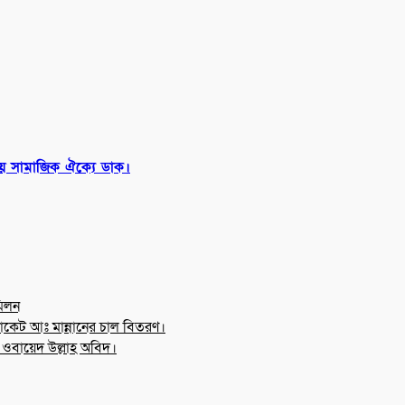
ায় সামাজিক ঐক্যে ডাক।
মিলন
কেট আঃ মান্নানের চাল বিতরণ।
র ওবায়েদ উল্লাহ অবিদ।