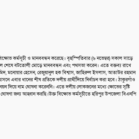
িক্ষোভ কর্মসূচী ও মানববন্ধন করেছে। বৃহস্পিতিবার (৬ নভেম্বর) সকাল সাড়ে
মিছিল শেষে বটতোলী মোড়ে মানববন্ধন এবং পথসভা করেন। এতে বক্তব্য রাখে
দ, মনোয়ার হেসেন, রেজুয়ানুল হক বিশ্বাস, জাহিরুল ইসলাস, আতাউর রহমান
এবার ধানের শীষ প্রতিকে দলীয় প্রার্থীদিয়ে নির্বাচন করা হবে। ঠাকুরগাঁও
োনয়ন দিয়ে নাম ঘোষনা করেননি। এতে দলীয় লোকজনের মধ্যে ক্ষোভের সৃষ্টি
োষণা জন্য আহ্বান করছি।উক্ত বিক্ষোভ কর্মসূচীতে হরিপুর উপজেলা বিএনপি