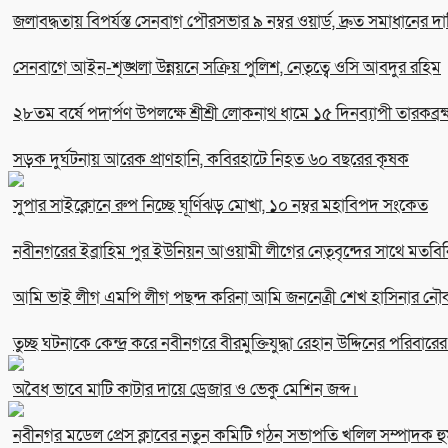
জলাবদ্ধতায় বিপর্যস্ত সেনবাগ পৌরসভার ৯ নম্বর ওয়ার্ড, দ্রুত সমাধানের দা
সেনবাগে আইন-শৃঙ্খলা উন্নয়নে সক্রিয় পুলিশ, নেতৃত্বে ওসি আবদুর রহিম
২৮তম বর্ষে পদার্পণ উপলক্ষে শ্রীশ্রী লোকনাথ ধামে ১৫ দিনব্যাপী তারকব্রহ
সড়ক দুর্ঘটনায় আরেক প্রাণহানি, কবিরহাটে নিহত ৬০ বছরের কৃষক
সুপার সাইক্লোনে রুপ নিচ্ছে ঘূর্ণিঝড় মোখা, ১০ নম্বর মহাবিপদ সংকেত
নবীনগরের ইব্রাহিম পুর ইউনিয়ন আওয়ামী লীগের নেতৃবৃন্দের সাথে মতবিন
আমি ভাই লীগ এমপি লীগ পছন্দ করিনা আমি জননেত্রী শেখ হাসিনার নৌক
তুচ্ছ ঘটনাকে কেন্দ্র করে নবীনগরে বীরমুক্তিযুদ্ধা রেহান উদ্দিনের পরিবার
অবৈধ ভাবে মাটি কাটার দায়ে ড্রেজার ও ভেকু মেশিন জব্দ।
নবীনগর মডেল প্রেস ক্লাবের নতুন কমিটি গঠন সভাপতি খলিল সম্পাদক হু