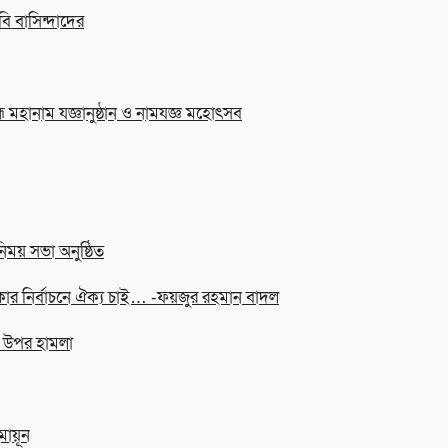
বি বাসিন্দাদের
্ম মহানাম যজ্ঞানুষ্ঠান ও নামযজ্ঞ মহোৎসব
িময় সভা অনুষ্ঠিত
ার নির্বাচনে ঐক্য চাই… -ফয়জুর রহমান বাদল
ের উপর হামলা
মায়ূন