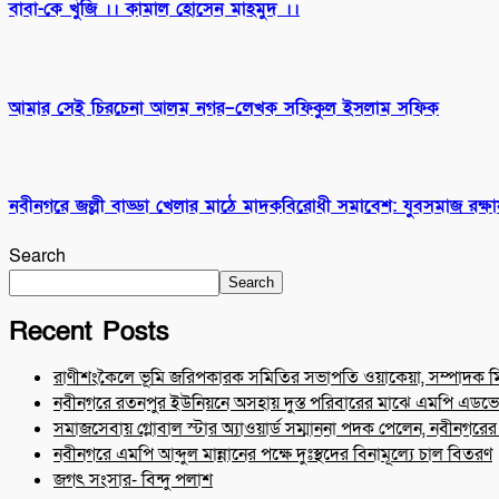
বাবা-কে খুঁজি ।। কামাল হোসেন মাহমুদ ।।
আমার সেই চিরচেনা আলম নগর–লেখক সফিকুল ইসলাম সফিক
নবীনগরে জল্লী বাড্ডা খেলার মাঠে মাদকবিরোধী সমাবেশ: যুবসমাজ রক্ষ
Search
Search
Recent Posts
রাণীশংকৈলে ভূমি জরিপকারক সমিতির সভাপতি ওয়াকেয়া, সম্পাদক 
নবীনগরে রতনপুর ইউনিয়নে অসহায় দুস্ত পরিবারের মাঝে এমপি এডভো
সমাজসেবায় গ্লোবাল স্টার অ্যাওয়ার্ড সম্মাননা পদক পেলেন, নবীনগরে
নবীনগরে এমপি আব্দুল মান্নানের পক্ষে দুঃস্থদের বিনামূল্যে চাল বিতরণ
জগৎ সংসার- বিন্দু পলাশ