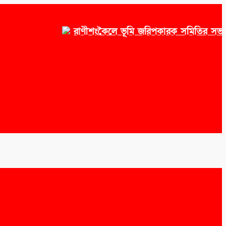
রাণীশংকৈলে ভূমি জরিপকারক সমিতির সভাপতি 