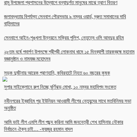
রামু উপজেলা প্রশাসনের উদ্যোগে বন্যাদুর্গত মানুষের মাঝে ত্রাণ বিতরণ
জলাবদ্ধতায় বিপর্যস্ত সেনবাগ পৌরসভার ৯ নম্বর ওয়ার্ড, দ্রুত সমাধানের দাবি
বাসিন্দাদের
সেনবাগে আইন-শৃঙ্খলা উন্নয়নে সক্রিয় পুলিশ, নেতৃত্বে ওসি আবদুর রহিম
২৮তম বর্ষে পদার্পণ উপলক্ষে শ্রীশ্রী লোকনাথ ধামে ১৫ দিনব্যাপী তারকব্রহ্ম মহানাম
যজ্ঞানুষ্ঠান ও নামযজ্ঞ মহোৎসব
সড়ক দুর্ঘটনায় আরেক প্রাণহানি, কবিরহাটে নিহত ৬০ বছরের কৃষক
সুপার সাইক্লোনে রুপ নিচ্ছে ঘূর্ণিঝড় মোখা, ১০ নম্বর মহাবিপদ সংকেত
নবীনগরের ইব্রাহিম পুর ইউনিয়ন আওয়ামী লীগের নেতৃবৃন্দের সাথে মতবিনিময় সভা
অনুষ্ঠিত
আমি ভাই লীগ এমপি লীগ পছন্দ করিনা আমি জননেত্রী শেখ হাসিনার নৌকার
নির্বাচনে ঐক্য চাই… -ফয়জুর রহমান বাদল