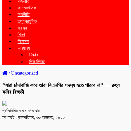
রাজনীতি
আন্তর্জাতিক
অর্থনীতি
তথ্যপ্রযুক্তি
স্বাস্থ্য
শিক্ষা
বিনোদন
অন্যান্য
ফিচার
লিড নিউজ
/
Uncategorized
“যারা চাঁদাবাজি করে তারা বিএনপির সদস্য হতে পারবে না” — রুহুল
কবির রিজভী
প্রতিনিধির নাম
/ ১৪৬ বার
আপডেট : বৃহস্পতিবার, ৩০ অক্টোবর, ২০২৫