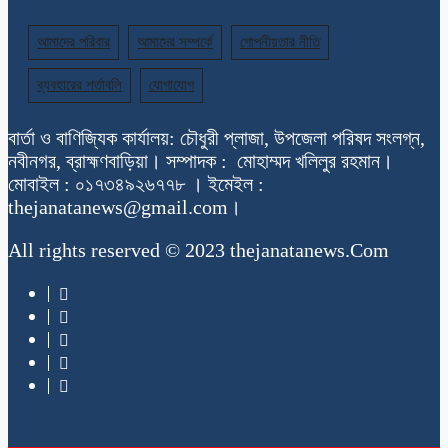
আমাদের পরিবার
আমাদের সম্পর্কে
গোপনীয়তার নীতি
ব্যবহারের শর্তাবলি
যোগাযোগ
বার্তা ও বাণিজ্যিক কার্যালয়: চৌধুরী প্লাজা, উপজেলা পরিষদ সংলগ্ন,
নবীনগর, ব্রাহ্মণবাড়িয়া। সম্পাদক : মোহাম্মদ খলিলুর রহমান।
মোবাইল : ০১৭৩৪৯২৬৭৭৮ । ইমেইল :
thejanatanews@gmail.com।
All rights reserved © 2023 thejanatanews.Com