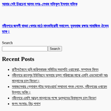
আমার সেই চিরচেনা আলম নগর–লেখক সফিকুল ইসলাম সফিক
নবীনগরে জল্লী বাড্ডা খেলার মাঠে মাদকবিরোধী সমাবেশ: যুবসমাজ রক্ষায় সামাজিক ঐক্যে
ডাক।
Search
Search
Recent Posts
রাণীশংকৈলে ভূমি জরিপকারক সমিতির সভাপতি ওয়াকেয়া, সম্পাদক মিলন
নবীনগরে রতনপুর ইউনিয়নে অসহায় দুস্ত পরিবারের মাঝে এমপি এডভোকেট আঃ
মান্নানের চাল বিতরণ।
সমাজসেবায় গ্লোবাল স্টার অ্যাওয়ার্ড সম্মাননা পদক পেলেন, নবীনগরের ওবায়েদ
উল্লাহ অবিদ।
নবীনগরে এমপি আব্দুল মান্নানের পক্ষে দুঃস্থদের বিনামূল্যে চাল বিতরণ
জগৎ সংসার- বিন্দু পলাশ