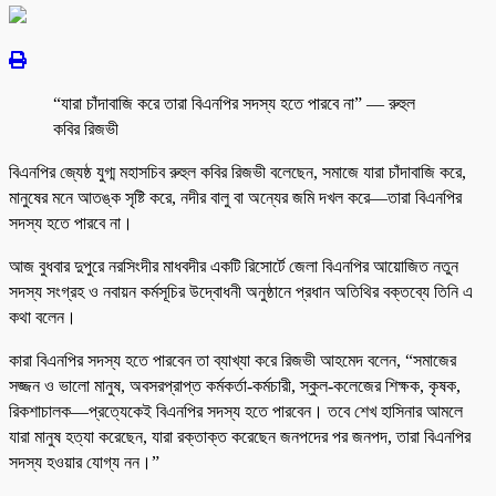
“যারা চাঁদাবাজি করে তারা বিএনপির সদস্য হতে পারবে না” — রুহুল
কবির রিজভী
বিএনপির জ্যেষ্ঠ যুগ্ম মহাসচিব রুহুল কবির রিজভী বলেছেন, সমাজে যারা চাঁদাবাজি করে,
মানুষের মনে আতঙ্ক সৃষ্টি করে, নদীর বালু বা অন্যের জমি দখল করে—তারা বিএনপির
সদস্য হতে পারবে না।
আজ বুধবার দুপুরে নরসিংদীর মাধবদীর একটি রিসোর্টে জেলা বিএনপির আয়োজিত নতুন
সদস্য সংগ্রহ ও নবায়ন কর্মসূচির উদ্বোধনী অনুষ্ঠানে প্রধান অতিথির বক্তব্যে তিনি এ
কথা বলেন।
কারা বিএনপির সদস্য হতে পারবেন তা ব্যাখ্যা করে রিজভী আহমেদ বলেন, “সমাজের
সজ্জন ও ভালো মানুষ, অবসরপ্রাপ্ত কর্মকর্তা-কর্মচারী, স্কুল-কলেজের শিক্ষক, কৃষক,
রিকশাচালক—প্রত্যেকেই বিএনপির সদস্য হতে পারবেন। তবে শেখ হাসিনার আমলে
যারা মানুষ হত্যা করেছেন, যারা রক্তাক্ত করেছেন জনপদের পর জনপদ, তারা বিএনপির
সদস্য হওয়ার যোগ্য নন।”