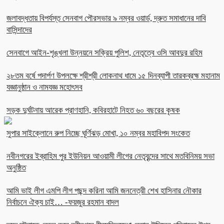
জলাবদ্ধতায় বিপর্যস্ত সেনবাগ পৌরসভার ৯ নম্বর ওয়ার্ড, দ্রুত সমাধানের দাবি
বাসিন্দাদের
সেনবাগে আইন-শৃঙ্খলা উন্নয়নে সক্রিয় পুলিশ, নেতৃত্বে ওসি আবদুর রহিম
২৮তম বর্ষে পদার্পণ উপলক্ষে শ্রীশ্রী লোকনাথ ধামে ১৫ দিনব্যাপী তারকব্রহ্ম মহানাম
যজ্ঞানুষ্ঠান ও নামযজ্ঞ মহোৎসব
সড়ক দুর্ঘটনায় আরেক প্রাণহানি, কবিরহাটে নিহত ৬০ বছরের কৃষক
সুপার সাইক্লোনে রুপ নিচ্ছে ঘূর্ণিঝড় মোখা, ১০ নম্বর মহাবিপদ সংকেত
নবীনগরের ইব্রাহিম পুর ইউনিয়ন আওয়ামী লীগের নেতৃবৃন্দের সাথে মতবিনিময় সভা
অনুষ্ঠিত
আমি ভাই লীগ এমপি লীগ পছন্দ করিনা আমি জননেত্রী শেখ হাসিনার নৌকার
নির্বাচনে ঐক্য চাই… -ফয়জুর রহমান বাদল