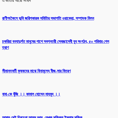
এ জাতীয় আরো সংবাদ
রাণীশংকৈলে ভূমি জরিপকারক সমিতির সভাপতি ওয়াকেয়া, সম্পাদক মিলন
চকরিয়া বন্যাদুর্গত মানুষের পাশে স্বপ্নতরী স্বেচ্ছাসেবী যুব সংগঠন, ৫০ পরিবার পেল
ত্রাণ
সীমান্তবর্তী কৃষকদের মাঝে বিনামূল্যে বীজ-সার বিতরণ
বাবা-কে খুঁজি ।। কামাল হোসেন মাহমুদ ।।
আমার সেই চিরচেনা আলম নগর–লেখক সফিকুল ইসলাম সফিক