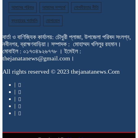
আমাদের পরিবার
আমাদের সম্পর্কে
গোপনীয়তার নীতি
ব্যবহারের শর্তাবলি
যোগাযোগ
বার্তা ও বাণিজ্যিক কার্যালয়: চৌধুরী প্লাজা, উপজেলা পরিষদ সংলগ্ন,
নবীনগর, ব্রাহ্মণবাড়িয়া। সম্পাদক : মোহাম্মদ খলিলুর রহমান।
মোবাইল : ০১৭৩৪৯২৬৭৭৮ । ইমেইল :
thejanatanews@gmail.com।
All rights reserved © 2023 thejanatanews.Com