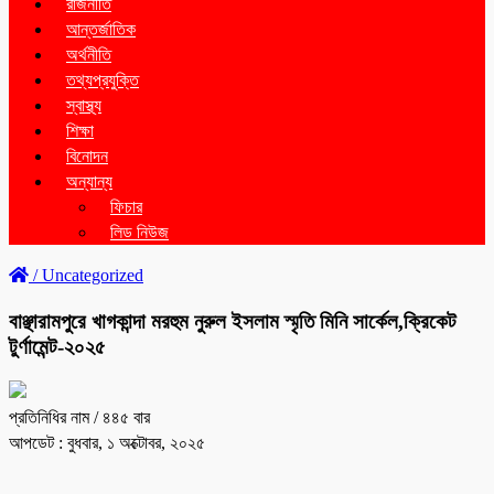
রাজনীতি
আন্তর্জাতিক
অর্থনীতি
তথ্যপ্রযুক্তি
স্বাস্থ্য
শিক্ষা
বিনোদন
অন্যান্য
ফিচার
লিড নিউজ
/
Uncategorized
বাঞ্ছারামপুরে খাগকান্দা মরহুম নুরুল ইসলাম স্মৃতি মিনি সার্কেল,ক্রিকেট
টুর্ণামেন্ট-২০২৫
প্রতিনিধির নাম
/ ৪৪৫ বার
আপডেট : বুধবার, ১ অক্টোবর, ২০২৫