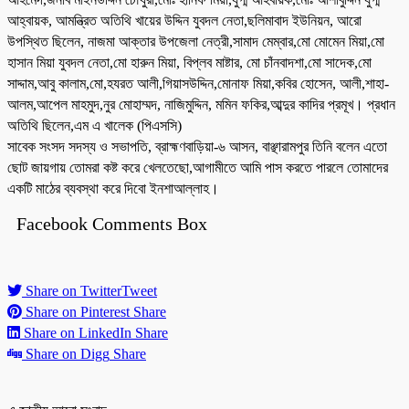
আহ্বায়ক, আমন্ত্রিত অতিথি খায়ের উদ্দিন যুবদল নেতা,ছলিমাবাদ ইউনিয়ন, আরো
উপস্থিত ছিলেন, নাজমা আক্তার উপজেলা নেত্রী,সামাদ মেম্বার,মো মোমেন মিয়া,মো
হাসান মিয়া যুবদল নেতা,মো হারুন মিয়া, বিপ্লব মাষ্টার, মো চাঁনবাদশা,মো সাদেক,মো
সাদ্দাম,আবু কালাম,মো,হযরত আলী,গিয়াসউদ্দিন,মোনাফ মিয়া,কবির হোসেন, আলী,শাহা-
আলম,আপেল মাহমুদ,নুর মোহাম্মদ, নাজিমুদ্দিন, মমিন ফকির,আব্দুর কাদির প্রমূখ। প্রধান
অতিথি ছিলেন,এম এ খালেক (পিএসসি)
সাবেক সংসদ সদস্য ও সভাপতি, ব্রাহ্মণবাড়িয়া-৬ আসন, বাঞ্ছারামপুর তিনি বলেন এতো
ছোট জায়গায় তোমরা কষ্ট করে খেলতেছো,আগামীতে আমি পাস করতে পারলে তোমাদের
একটি মাঠের ব্যবস্থা করে দিবো ইনশাআল্লাহ।
Facebook Comments Box
Share on Twitter
Tweet
Share on Pinterest
Share
Share on LinkedIn
Share
Share on Digg
Share