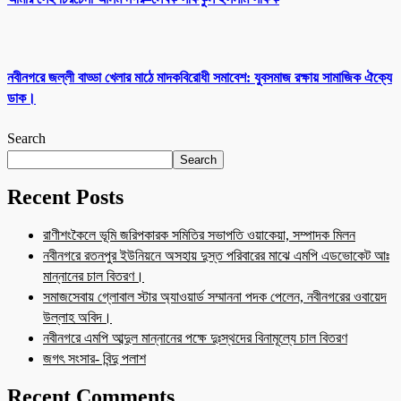
নবীনগরে জল্লী বাড্ডা খেলার মাঠে মাদকবিরোধী সমাবেশ: যুবসমাজ রক্ষায় সামাজিক ঐক্যে
ডাক।
Search
Search
Recent Posts
রাণীশংকৈলে ভূমি জরিপকারক সমিতির সভাপতি ওয়াকেয়া, সম্পাদক মিলন
নবীনগরে রতনপুর ইউনিয়নে অসহায় দুস্ত পরিবারের মাঝে এমপি এডভোকেট আঃ
মান্নানের চাল বিতরণ।
সমাজসেবায় গ্লোবাল স্টার অ্যাওয়ার্ড সম্মাননা পদক পেলেন, নবীনগরের ওবায়েদ
উল্লাহ অবিদ।
নবীনগরে এমপি আব্দুল মান্নানের পক্ষে দুঃস্থদের বিনামূল্যে চাল বিতরণ
জগৎ সংসার- বিন্দু পলাশ
Recent Comments