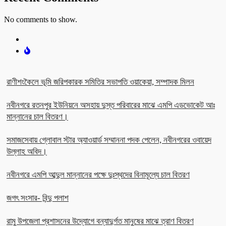
No comments to show.
রাণীশংকৈলে ভূমি জরিপকারক সমিতির সভাপতি ওয়াকেয়া, সম্পাদক মিলন
নবীনগরে রতনপুর ইউনিয়নে অসহায় দুস্ত পরিবারের মাঝে এমপি এডভোকেট আঃ
মান্নানের চাল বিতরণ।
সমাজসেবায় গ্লোবাল স্টার অ্যাওয়ার্ড সম্মাননা পদক পেলেন, নবীনগরের ওবায়েদ
উল্লাহ অবিদ।
নবীনগরে এমপি আব্দুল মান্নানের পক্ষে দুঃস্থদের বিনামূল্যে চাল বিতরণ
জগৎ সংসার- বিন্দু পলাশ
রামু উপজেলা প্রশাসনের উদ্যোগে বন্যাদুর্গত মানুষের মাঝে ত্রাণ বিতরণ