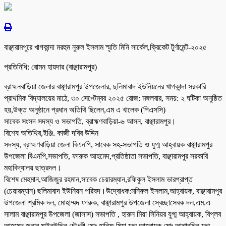
বাঞ্ছারামপুরে খাগকান্দা মরহুম নুরুল ইসলাম স্মৃতি মিনি সার্কেল,ক্রিকেট টুর্ণামেন্ট-২০২৫
প্রতিনিধি: রোমন হায়দার (বাঞ্ছারামপুর)
ব্রাহ্মনবাড়িয়া জেলার বাঞ্ছারামপুর উপজেলার, ছলিমাবাদ ইউনিয়নের খাগকান্দা সরকারি
প্রাথমিক বিদ্যালয়ের মাঠে, ৩০ সেপ্টেম্বর ২০২৫ রোজ: মঙ্গলবার, সময়: ২ ঘটিকা অনুষ্ঠিত
হয়,উক্ত অনুষ্ঠানে প্রধান অতিথি ছিলেন,এম এ খালেক (পিএসসি)
সাবেক সংসদ সদস্য ও সভাপতি, ব্রাহ্মণবাড়িয়া-৬ আসন, বাঞ্ছারামপুর।
বিশেষ অতিথির,ইঞ্জি. কাজী দবির উদ্দিন
সদস্য, ব্রাহ্মণবাড়িয়া জেলা বিএনপি, সাবেক সহ-সভাপতি ও যুগ্ম আহ্বায়ক বাঞ্ছারামপুর
উপজেলা বিএনপি,সভাপতি, ফারুক আহমেদ,প্রতিষ্ঠাতা সভাপতি, বাঞ্ছারামপুর সরকারি
মহাবিদ্যালয় ছাত্রদল।
বিশেষ মেহমান,আজিজুর রহমান,সাবেক চেয়ারম্যান,রফিকুল ইসলাম ভারপ্রাপ্ত
(চেয়ারম্যান) ছলিমাবাদ ইউনিয়ন পরিষদ।উদ্বোধক:মনিরুল ইসলাম,আহ্বায়ক, বাঞ্ছারামপুর
উপজেলা শ্রমিক দল, মোহাম্মদ ফারুক, বাঞ্ছারামপুর উপজেলা স্বেচ্ছাসেবক দল,এম.এ
সালাম বাঞ্ছারামপুর উপজেলা (জাসাস) সভাপতি , হারুন মিয়া সিনিয়র যুগ্ম আহ্বায়ক, বিপ্লব
আহমেদ,জনাব মাইনউদ্দিন চৌধুরী,মোঃ হানিফ মিয়া,যুগ্ম আহবায়ক,মোঃ আশাবুদ্দিন যুগ্ম