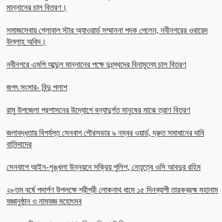
মান্নানের চাল বিতরণ।
সমাজসেবায় গ্লোবাল স্টার অ্যাওয়ার্ড সম্মাননা পদক পেলেন, নবীনগরের ওবায়েদ
উল্লাহ অবিদ।
নবীনগরে এমপি আব্দুল মান্নানের পক্ষে দুঃস্থদের বিনামূল্যে চাল বিতরণ
জগৎ সংসার- বিন্দু পলাশ
রামু উপজেলা প্রশাসনের উদ্যোগে বন্যাদুর্গত মানুষের মাঝে ত্রাণ বিতরণ
জলাবদ্ধতায় বিপর্যস্ত সেনবাগ পৌরসভার ৯ নম্বর ওয়ার্ড, দ্রুত সমাধানের দাবি
বাসিন্দাদের
সেনবাগে আইন-শৃঙ্খলা উন্নয়নে সক্রিয় পুলিশ, নেতৃত্বে ওসি আবদুর রহিম
২৮তম বর্ষে পদার্পণ উপলক্ষে শ্রীশ্রী লোকনাথ ধামে ১৫ দিনব্যাপী তারকব্রহ্ম মহানাম
যজ্ঞানুষ্ঠান ও নামযজ্ঞ মহোৎসব