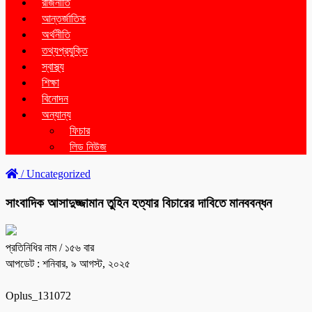
রাজনীতি
আন্তর্জাতিক
অর্থনীতি
তথ্যপ্রযুক্তি
স্বাস্থ্য
শিক্ষা
বিনোদন
অন্যান্য
ফিচার
লিড নিউজ
/
Uncategorized
সাংবাদিক আসাদুজ্জামান তুহিন হত্যার বিচারের দাবিতে মানববন্ধন
প্রতিনিধির নাম
/ ১৫৬ বার
আপডেট : শনিবার, ৯ আগস্ট, ২০২৫
Oplus_131072