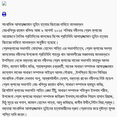
সাংবাদিক আসাদুজ্জামান তুহিন হত্যার বিচারের দাবিতে মানববন্ধন
মোঃখলিলুর রহমান খলিলঃ আজ ৯ আগস্ট ২০২৫ শনিবার নবীনগর প্রেস ক্লাবের
আয়োজনে দৈনিক প্রতিদিনের কাগজের বিশেষ প্রতিনিধি আসাদুজ্জামান তুহিন হত্যার
বিচারের দাবিতে মানববন্ধন অনুষ্ঠিত হয়েছে।
প্রেসক্লাবের সভাপতি মোহাম্মদ হোসেন শান্তি এর সভাপতিত্বে, প্রেস ক্লাবের সদস্য
কালবেলার নবীনগর উপজেলা প্রতিনিধি শাহনূর খান আলমগীরের সঞ্চালনায় মানববন্ধনে
উপস্থিত থেকে বক্তব্য রাখেন নবীনগর প্রেস ক্লাবের সাবেক সভাপতি মাহাবুব আলম
লিটন, জালাল উদ্দীন মনির, শ্যামাপ্রসাদ চক্রবর্তী, সাবেক সাধারণ সম্পাদক আসাদুজ্জামান
কল্লোল সাবেক সাধারণ সম্পাদক সাইদুল আলম সৌরাফ, ,উপস্থিত ছিলেন সিনিয়র
সাংবাদিক গৌরাঙ্গ দেবনাথ অপু, আব্বাসউদ্দীন হেলাল, বক্তব্য রাখেন নবীনগর নিউ মডেল
প্রেস ক্লাবের সভাপতি মোঃ খলিলুর রহমান খলিল, সাধারণ সম্পাদক হুমায়ুন কবির,
রিপোটার্স ক্লাবের সভাপতি শাহিন রেজা টিটু, সাধারণ সম্পাদক শফিকুল ইসলাম শরীফ,
উপজেলা প্রেস ক্লাবের সাধারণ সম্পাদক জহিরুল ইসলাম,সাংবাদিক পিয়াল হাসান রিয়াজ,
মিঠু সূত্র ধর পলাশ, জামাল হোসেন পান্না, আবু কাউছার, জসীম উদ্দীন,লিটন মিয়া,প্রমূখ।
বক্তারা সাংবাদিক আসাদুজ্জামান তুহিনের হত্যাকারীদের দ্রুত গ্রেফতার করে দৃষ্টান্ত মূলক
শাস্তি দাবি করেন।