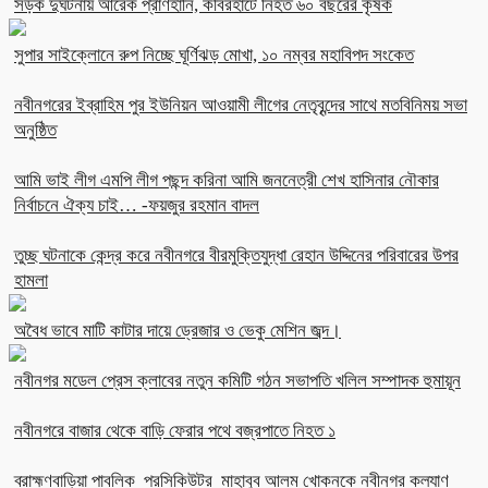
সড়ক দুর্ঘটনায় আরেক প্রাণহানি, কবিরহাটে নিহত ৬০ বছরের কৃষক
সুপার সাইক্লোনে রুপ নিচ্ছে ঘূর্ণিঝড় মোখা, ১০ নম্বর মহাবিপদ সংকেত
নবীনগরের ইব্রাহিম পুর ইউনিয়ন আওয়ামী লীগের নেতৃবৃন্দের সাথে মতবিনিময় সভা
অনুষ্ঠিত
আমি ভাই লীগ এমপি লীগ পছন্দ করিনা আমি জননেত্রী শেখ হাসিনার নৌকার
নির্বাচনে ঐক্য চাই… -ফয়জুর রহমান বাদল
তুচ্ছ ঘটনাকে কেন্দ্র করে নবীনগরে বীরমুক্তিযুদ্ধা রেহান উদ্দিনের পরিবারের উপর
হামলা
অবৈধ ভাবে মাটি কাটার দায়ে ড্রেজার ও ভেকু মেশিন জব্দ।
নবীনগর মডেল প্রেস ক্লাবের নতুন কমিটি গঠন সভাপতি খলিল সম্পাদক হুমায়ূন
নবীনগরে বাজার থেকে বাড়ি ফেরার পথে বজ্রপাতে নিহত ১
ব্রাহ্মণবাড়িয়া পাবলিক প্রসিকিউটর মাহাবুব আলম খোকনকে নবীনগর কল্যাণ