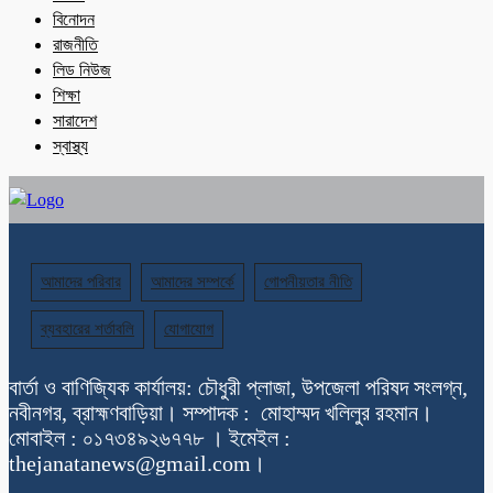
বিনোদন
রাজনীতি
লিড নিউজ
শিক্ষা
সারাদেশ
স্বাস্থ্য
আমাদের পরিবার
আমাদের সম্পর্কে
গোপনীয়তার নীতি
ব্যবহারের শর্তাবলি
যোগাযোগ
বার্তা ও বাণিজ্যিক কার্যালয়: চৌধুরী প্লাজা, উপজেলা পরিষদ সংলগ্ন,
নবীনগর, ব্রাহ্মণবাড়িয়া। সম্পাদক : মোহাম্মদ খলিলুর রহমান।
মোবাইল : ০১৭৩৪৯২৬৭৭৮ । ইমেইল :
thejanatanews@gmail.com।