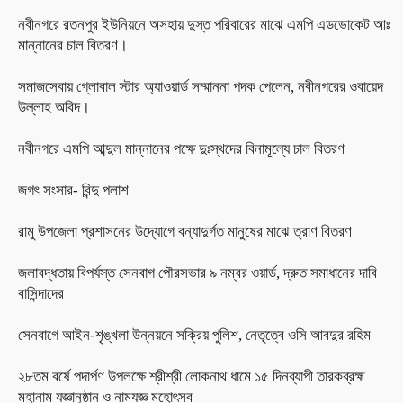
নবীনগরে রতনপুর ইউনিয়নে অসহায় দুস্ত পরিবারের মাঝে এমপি এডভোকেট আঃ
মান্নানের চাল বিতরণ।
সমাজসেবায় গ্লোবাল স্টার অ্যাওয়ার্ড সম্মাননা পদক পেলেন, নবীনগরের ওবায়েদ
উল্লাহ অবিদ।
নবীনগরে এমপি আব্দুল মান্নানের পক্ষে দুঃস্থদের বিনামূল্যে চাল বিতরণ
জগৎ সংসার- বিন্দু পলাশ
রামু উপজেলা প্রশাসনের উদ্যোগে বন্যাদুর্গত মানুষের মাঝে ত্রাণ বিতরণ
জলাবদ্ধতায় বিপর্যস্ত সেনবাগ পৌরসভার ৯ নম্বর ওয়ার্ড, দ্রুত সমাধানের দাবি
বাসিন্দাদের
সেনবাগে আইন-শৃঙ্খলা উন্নয়নে সক্রিয় পুলিশ, নেতৃত্বে ওসি আবদুর রহিম
২৮তম বর্ষে পদার্পণ উপলক্ষে শ্রীশ্রী লোকনাথ ধামে ১৫ দিনব্যাপী তারকব্রহ্ম
মহানাম যজ্ঞানুষ্ঠান ও নামযজ্ঞ মহোৎসব