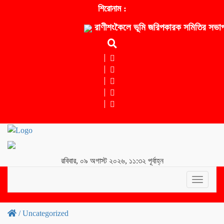
শিরোনাম :
রাণীশংকৈলে ভূমি জরিপকারক সমিতির সভাপতি
রবিবার, ০৯ অগাস্ট ২০২৬, ১১:৩২ পূর্বাহ্ন
Toggle
navigati
/
Uncategorized