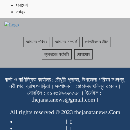
সারাদেশ
স্বাস্থ্য
আমাদের পরিবার
আমাদের সম্পর্কে
গোপনীয়তার নীতি
ব্যবহারের শর্তাবলি
যোগাযোগ
বার্তা ও বাণিজ্যিক কার্যালয়: চৌধুরী প্লাজা, উপজেলা পরিষদ সংলগ্ন,
নবীনগর, ব্রাহ্মণবাড়িয়া। সম্পাদক : মোহাম্মদ খলিলুর রহমান।
মোবাইল : ০১৭৩৪৯২৬৭৭৮ । ইমেইল :
thejanatanews@gmail.com।
All rights reserved © 2023 thejanatanews.Com