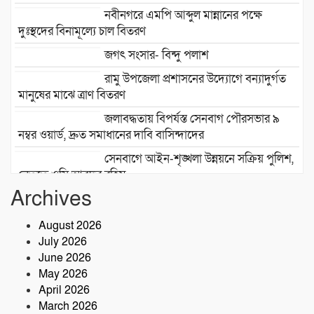
নবীনগরে এমপি আব্দুল মান্নানের পক্ষে
দুঃস্থদের বিনামূল্যে চাল বিতরণ
জগৎ সংসার- বিন্দু পলাশ
রামু উপজেলা প্রশাসনের উদ্যোগে বন্যাদুর্গত
মানুষের মাঝে ত্রাণ বিতরণ
জলাবদ্ধতায় বিপর্যস্ত সেনবাগ পৌরসভার ৯
নম্বর ওয়ার্ড, দ্রুত সমাধানের দাবি বাসিন্দাদের
সেনবাগে আইন-শৃঙ্খলা উন্নয়নে সক্রিয় পুলিশ,
নেতৃত্বে ওসি আবদুর রহিম
Archives
২৮তম বর্ষে পদার্পণ উপলক্ষে শ্রীশ্রী লোকনাথ
ধামে ১৫ দিনব্যাপী তারকব্রহ্ম মহানাম
August 2026
যজ্ঞানুষ্ঠান ও নামযজ্ঞ মহোৎসব
July 2026
সড়ক দুর্ঘটনায় আরেক প্রাণহানি, কবিরহাটে
June 2026
নিহত ৬০ বছরের কৃষক
May 2026
April 2026
March 2026