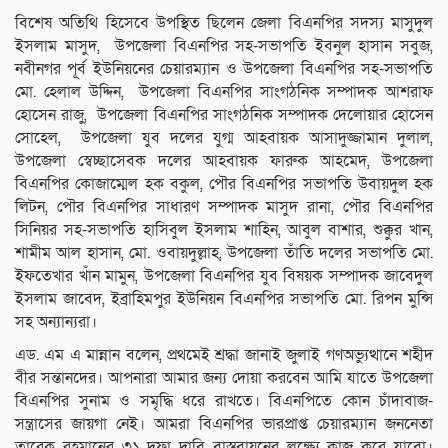
বিশেষ অতিথি হিসেবে উপস্থিত ছিলেন জেলা বিএনপির সদস্য মাসুদুল
ইসলাম মাসুদ, উপজেলা বিএনপির সহ-সভাপতি ইবনুল হাসান সবুজ,
নবীনগর পূর্ব ইউনিয়নের চেয়ারম্যান ও উপজেলা বিএনপির সহ-সভাপতি
মো. হেলাল উদ্দিন, উপজেলা বিএনপির সাংগঠনিক সম্পাদক আশরাফ
হোসেন রাজু, উপজেলা বিএনপির সাংগঠনিক সম্পাদক দেলোয়ার হোসেন
সোহেল, উপজেলা যুব দলের যুগ্ম আহবায়ক আসাদুজ্জামান দুলাল,
উপজেলা স্বেচ্ছাসেবক দলের আহবায়ক ফারুক আহমেদ, উপজেলা
বিএনপির কোজাম্মেল হক বকুল, পৌর বিএনপির সভাপতি উবায়দুল হক
লিটন, পৌর বিএনপির সাধারণ সম্পাদক মাসুদ রানা, পৌর বিএনপির
সিনিয়র সহ-সভাপতি হাসিবুল ইসলাম শাহিন, আবুল বাশার, শুক্কুর খান,
শামীম আল হাসান, মো. ওবায়দুল্লাহ, উপজেলা তাঁতি দলের সভাপতি মো.
ইফতেখার খাঁন মামুন, উপজেলা বিএনপির যুব বিষয়ক সম্পাদক জাবেদুল
ইসলাম জাবেদ, ইব্রাহিমপুর ইউনিয়ন বিএনপির সভাপতি মো. রিপন মুন্সি
সহ অন্যান্যরা।
এড. এম এ মান্নান বলেন, প্রথমেই শ্রদ্ধা জানাই জুলাই গণঅভ্যুত্থানে শহীদ
বীর সন্তানদের। আপনারা আমার জন্য দোয়া করবেন আমি যাতে উপজেলা
বিএনপির সুনাম ও সমৃদ্ধি ধরে রাখতে। বিএনপিতে কোন চাঁদাবাজ-
সন্ত্রাসের জায়গা নেই। আমরা বিএনপির ভারপ্রাপ্ত চেয়ারম্যান জননেতা
তারেক রহমানের ৩১ দফা দাবি বাস্তবায়নের লক্ষ্যে কাজ করে যাবো।