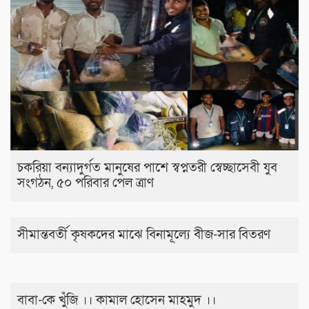
চকরিয়া বন্যাদুর্গত মানুষের পাশে স্বপ্নতরী স্বেচ্ছাসেবী যুব
সংগঠন, ৫০ পরিবার পেল ত্রাণ
সীমান্তবর্তী কৃষকদের মাঝে বিনামূল্যে বীজ-সার বিতরণ
বাবা-কে খুঁজি ।। কামাল হোসেন মাহমুদ ।।