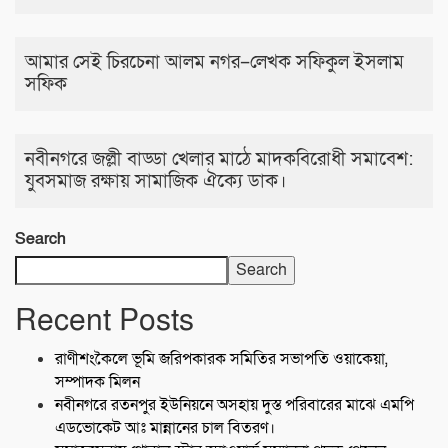
আমার সেই চিরচেনা আলম নগর–লেখক সফিকুল ইসলাম
সফিক
নবীনগরে জল্লী বাড্ডা খেলার মাঠে মাদকবিরোধী সমাবেশ:
যুবসমাজ রক্ষায় সামাজিক ঐক্যে ডাক।
Search
Search
Recent Posts
রাণীশংকৈলে ভূমি জরিপকারক সমিতির সভাপতি ওয়াকেয়া,
সম্পাদক মিলন
নবীনগরে রতনপুর ইউনিয়নে অসহায় দুস্ত পরিবারের মাঝে এমপি
এডভোকেট আঃ মান্নানের চাল বিতরণ।