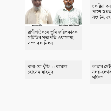
চকরিয়া বন্য
পাশে স্বপ্নত
সংগঠন, ৫০
রাণীশংকৈলে ভূমি জরিপকারক
সমিতির সভাপতি ওয়াকেয়া,
সম্পাদক মিলন
বাবা-কে খুঁজি ।। কামাল
আমার সেই
হোসেন মাহমুদ ।।
নগর–লেখক
সফিক