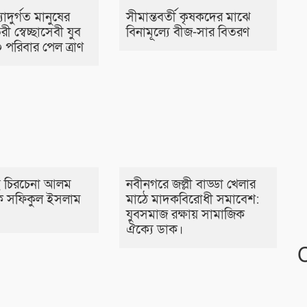
াদুর্গত মানুষের
সীমান্তবর্তী কৃষকদের মাঝে
রী স্বেচ্ছাসেবী যুব
বিনামূল্যে বীজ-সার বিতরণ
 পরিবার পেল ত্রাণ
 চিরচেনা আলম
নবীনগরে জল্লী বাড্ডা খেলার
 সফিকুল ইসলাম
মাঠে মাদকবিরোধী সমাবেশ:
যুবসমাজ রক্ষায় সামাজিক
ঐক্যে ডাক।