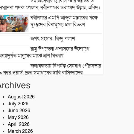
সমাজসেবায় গ্লোবাল স্টার অ্যাওয়ার্ড
সম্মাননা পদক পেলেন, নবীনগরের ওবায়েদ উল্লাহ অবিদ।
নবীনগরে এমপি আব্দুল মান্নানের পক্ষে
দুঃস্থদের বিনামূল্যে চাল বিতরণ
জগৎ সংসার- বিন্দু পলাশ
রামু উপজেলা প্রশাসনের উদ্যোগে
বন্যাদুর্গত মানুষের মাঝে ত্রাণ বিতরণ
জলাবদ্ধতায় বিপর্যস্ত সেনবাগ পৌরসভার
৯ নম্বর ওয়ার্ড, দ্রুত সমাধানের দাবি বাসিন্দাদের
Archives
সেনবাগে আইন-শৃঙ্খলা উন্নয়নে সক্রিয়
পুলিশ, নেতৃত্বে ওসি আবদুর রহিম
August 2026
July 2026
২৮তম বর্ষে পদার্পণ উপলক্ষে শ্রীশ্রী
June 2026
লোকনাথ ধামে ১৫ দিনব্যাপী তারকব্রহ্ম
May 2026
মহানাম যজ্ঞানুষ্ঠান ও নামযজ্ঞ মহোৎসব
April 2026
সড়ক দুর্ঘটনায় আরেক প্রাণহানি,
March 2026