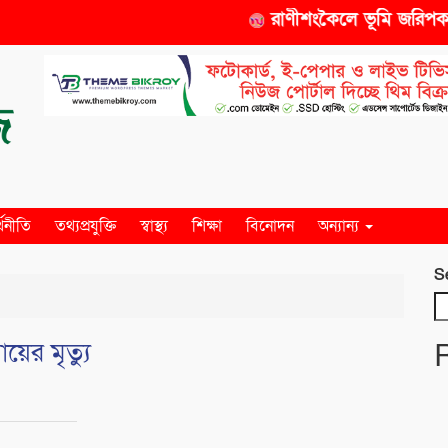
রাণীশংকৈলে ভূমি জরিপকারক 
্থনীতি
তথ্যপ্রযুক্তি
স্বাস্থ্য
শিক্ষা
বিনোদন
অন্যান্য
S
য়ের মৃত্যু