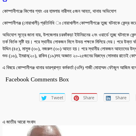
কোম্পানীগঞ্জে কিশোর গ্যাং এর হামলায় নারীসহ ৫জন আহত, থানায় অভিযোগ
কোম্পানীগঞ্জ (নোয়াখালী) প্রতিনিধি ঃ নোয়াখালীল কোম্পানীগঞ্জে তুচ্ছ ঘটনাকে কেন্দ্
অভিযোগ সূত্রে জানা যায়, উপজেলার চরকাঁকড়া ইউনিয়নের ২নং ওয়ার্ডে তুচ্ছ ঘটনাকে কেন্
তর্ক বির্তক সৃষ্টি হয়। পরে স্থানীয় লোকজন মিলে উভয় পক্ষকে মিলিয়ে দেয়। পরে উক্
উদ্দিন (৪৫), মাসুক (৩০), নজরুল (৩০) আহত হয়। পরে স্থানীয় লোকজন আহতদের উদ্ধার ক
শুভ (১৬), ইমরান(২০), রাকিব (১৯)সহ অজ্ঞাত ২০-২৫জনের বিরুদ্ধে সোমবার রাতেই কোম
এ বিষয়ে কোম্পানীগঞ্জ থানার ভারপ্রাপ্ত কর্মকর্তা (ওসি) গাজী মোহাম্মদ ফৌজুল আজিম
Facebook Comments Box
Tweet
Share
Share
এ জাতীয় আরো সংবাদ