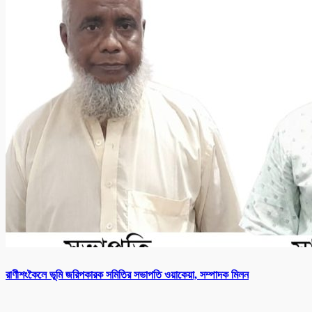
রাণীশংকৈলে ভূমি জরিপকারক সমিতির সভাপতি ওয়াকেয়া, সম্পাদক মিলন