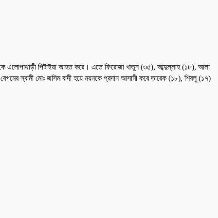
ক্ষকে এলোপাথাড়ী পিটাইয়া আহত করে। এতে ফিরোজা খাতুন (৩৫), আব্দুল্লাহ (১৮), আলা
বেগমের স্বামী মোঃ জসিম বাদী হয়ে নয়নকে প্রদান আসামী করে তারেক (১৮), শিবলু (১৭)