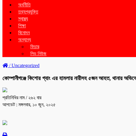
অর্থনীতি
তথ্যপ্রযুক্তি
স্বাস্থ্য
শিক্ষা
বিনোদন
অন্যান্য
ফিচার
লিড নিউজ
/
Uncategorized
কোম্পানীগঞ্জে কিশোর গ্যাং এর হামলায় নারীসহ ৫জন আহত, থানায় অভিয
প্রতিনিধির নাম
/ ২৬২ বার
আপডেট : মঙ্গলবার, ১০ জুন, ২০২৫