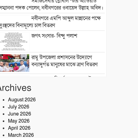
সমাজসেবায় গ্লোবাল স্টার অ্যাওয়ার্ড
সম্মাননা পদক পেলেন, নবীনগরের ওবায়েদ উল্লাহ অবিদ।
নবীনগরে এমপি আব্দুল মান্নানের পক্ষে
দুঃস্থদের বিনামূল্যে চাল বিতরণ
জগৎ সংসার- বিন্দু পলাশ
রামু উপজেলা প্রশাসনের উদ্যোগে
বন্যাদুর্গত মানুষের মাঝে ত্রাণ বিতরণ
জলাবদ্ধতায় বিপর্যস্ত সেনবাগ পৌরসভার
Archives
৯ নম্বর ওয়ার্ড, দ্রুত সমাধানের দাবি বাসিন্দাদের
সেনবাগে আইন-শৃঙ্খলা উন্নয়নে সক্রিয়
August 2026
পুলিশ, নেতৃত্বে ওসি আবদুর রহিম
July 2026
June 2026
২৮তম বর্ষে পদার্পণ উপলক্ষে শ্রীশ্রী
May 2026
লোকনাথ ধামে ১৫ দিনব্যাপী তারকব্রহ্ম
April 2026
মহানাম যজ্ঞানুষ্ঠান ও নামযজ্ঞ মহোৎসব
March 2026