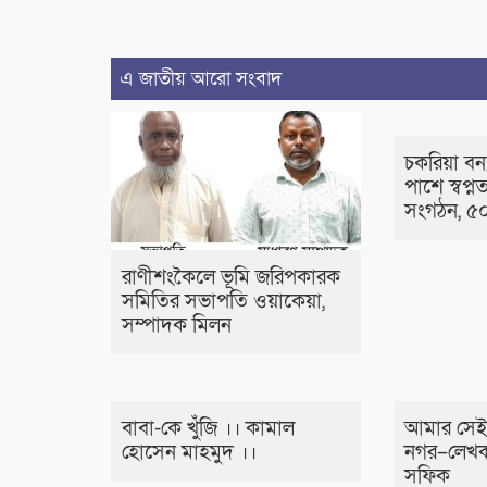
এ জাতীয় আরো সংবাদ
চকরিয়া বন্য
পাশে স্বপ্নত
সংগঠন, ৫০
রাণীশংকৈলে ভূমি জরিপকারক
সমিতির সভাপতি ওয়াকেয়া,
সম্পাদক মিলন
বাবা-কে খুঁজি ।। কামাল
আমার সেই
হোসেন মাহমুদ ।।
নগর–লেখক
সফিক