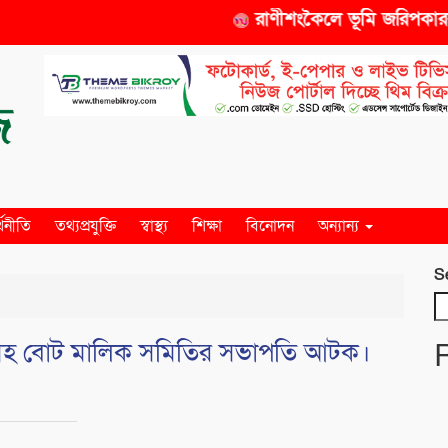
রাণীশংকৈলে ভূমি জরিপকারক স
্থনীতি
তথ্যপ্রযুক্তি
স্বাস্থ্য
শিক্ষা
বিনোদন
অন্যান্য
S
াসহ বোট মালিক সমিতির সভাপতি আটক।