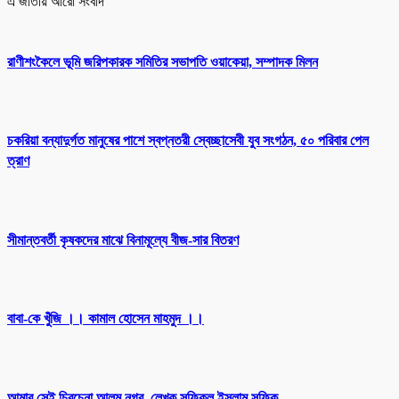
এ জাতীয় আরো সংবাদ
রাণীশংকৈলে ভূমি জরিপকারক সমিতির সভাপতি ওয়াকেয়া, সম্পাদক মিলন
চকরিয়া বন্যাদুর্গত মানুষের পাশে স্বপ্নতরী স্বেচ্ছাসেবী যুব সংগঠন, ৫০ পরিবার পেল
ত্রাণ
সীমান্তবর্তী কৃষকদের মাঝে বিনামূল্যে বীজ-সার বিতরণ
বাবা-কে খুঁজি ।। কামাল হোসেন মাহমুদ ।।
আমার সেই চিরচেনা আলম নগর–লেখক সফিকুল ইসলাম সফিক