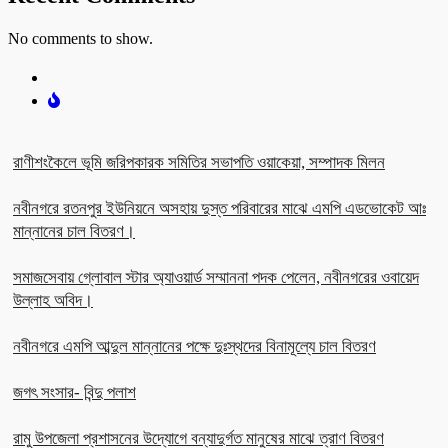
No comments to show.
রাণীশংকৈলে ভূমি জরিপকারক সমিতির সভাপতি ওয়াকেয়া, সম্পাদক মিলন
নবীনগরে রতনপুর ইউনিয়নে অসহায় দুস্ত পরিবারের মাঝে এমপি এডভোকেট আঃ
মান্নানের চাল বিতরণ।
সমাজসেবায় গ্লোবাল স্টার অ্যাওয়ার্ড সম্মাননা পদক পেলেন, নবীনগরের ওবায়েদ
উল্লাহ অবিদ।
নবীনগরে এমপি আব্দুল মান্নানের পক্ষে দুঃস্থদের বিনামূল্যে চাল বিতরণ
জগৎ সংসার- বিন্দু পলাশ
রামু উপজেলা প্রশাসনের উদ্যোগে বন্যাদুর্গত মানুষের মাঝে ত্রাণ বিতরণ