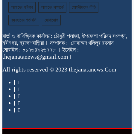
আমাদের পরিবার
আমাদের সম্পর্কে
গোপনীয়তার নীতি
ব্যবহারের শর্তাবলি
যোগাযোগ
বার্তা ও বাণিজ্যিক কার্যালয়: চৌধুরী প্লাজা, উপজেলা পরিষদ সংলগ্ন,
নবীনগর, ব্রাহ্মণবাড়িয়া। সম্পাদক : মোহাম্মদ খলিলুর রহমান।
মোবাইল : ০১৭৩৪৯২৬৭৭৮ । ইমেইল :
thejanatanews@gmail.com।
All rights reserved © 2023 thejanatanews.Com