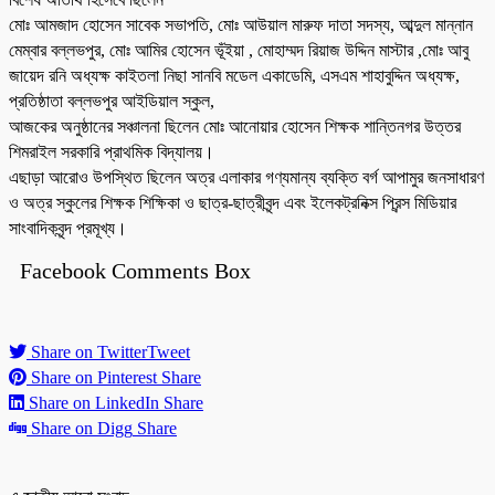
মোঃ আমজাদ হোসেন সাবেক সভাপতি, মোঃ আউয়াল মারুফ দাতা সদস্য, আব্দুল মান্নান
মেম্বার বল্লভপুর, মোঃ আমির হোসেন ভূঁইয়া , মোহাম্মদ রিয়াজ উদ্দিন মাস্টার ,মোঃ আবু
জায়েদ রনি অধ্যক্ষ কাইতলা নিছা সানবি মডেল একাডেমি, এসএম শাহাবুদ্দিন অধ্যক্ষ,
প্রতিষ্ঠাতা বল্লভপুর আইডিয়াল স্কুল,
আজকের অনুষ্ঠানের সঞ্চালনা ছিলেন মোঃ আনোয়ার হোসেন শিক্ষক শান্তিনগর উত্তর
শিমরাইল সরকারি প্রাথমিক বিদ্যালয়।
এছাড়া আরোও উপস্থিত ছিলেন অত্র এলাকার গণ্যমান্য ব্যক্তি বর্গ আপামুর জনসাধারণ
ও অত্র স্কুলের শিক্ষক শিক্ষিকা ও ছাত্র-ছাত্রীবৃন্দ এবং ইলেকট্রনিক্স প্রিন্স মিডিয়ার
সাংবাদিকবৃন্দ প্রমূখ্য।
Facebook Comments Box
Share on Twitter
Tweet
Share on Pinterest
Share
Share on LinkedIn
Share
Share on Digg
Share