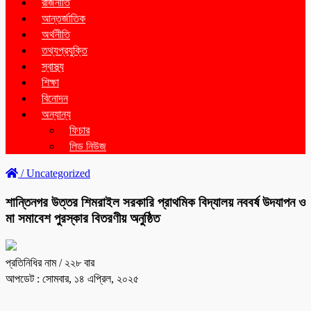
রাজনীতি
আন্তর্জাতিক
অর্থনীতি
তথ্যপ্রযুক্তি
স্বাস্থ্য
শিক্ষা
বিনোদন
অন্যান্য
ফিচার
লিড নিউজ
/
Uncategorized
শান্তিনগর উত্তর শিমরাইল সরকারি প্রাথমিক বিদ্যালয় নববর্ষ উদযাপন ও
মা সমাবেশ পুরস্কার বিতরণীয় অনুষ্ঠিত
প্রতিনিধির নাম
/ ২২৮ বার
আপডেট : সোমবার, ১৪ এপ্রিল, ২০২৫