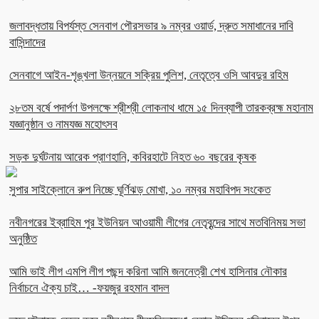
জলাবদ্ধতায় বিপর্যস্ত সেনবাগ পৌরসভার ৯ নম্বর ওয়ার্ড, দ্রুত সমাধানের দাবি
বাসিন্দাদের
সেনবাগে আইন-শৃঙ্খলা উন্নয়নে সক্রিয় পুলিশ, নেতৃত্বে ওসি আবদুর রহিম
২৮তম বর্ষে পদার্পণ উপলক্ষে শ্রীশ্রী লোকনাথ ধামে ১৫ দিনব্যাপী তারকব্রহ্ম মহানাম
যজ্ঞানুষ্ঠান ও নামযজ্ঞ মহোৎসব
সড়ক দুর্ঘটনায় আরেক প্রাণহানি, কবিরহাটে নিহত ৬০ বছরের কৃষক
সুপার সাইক্লোনে রুপ নিচ্ছে ঘূর্ণিঝড় মোখা, ১০ নম্বর মহাবিপদ সংকেত
নবীনগরের ইব্রাহিম পুর ইউনিয়ন আওয়ামী লীগের নেতৃবৃন্দের সাথে মতবিনিময় সভা
অনুষ্ঠিত
আমি ভাই লীগ এমপি লীগ পছন্দ করিনা আমি জননেত্রী শেখ হাসিনার নৌকার
নির্বাচনে ঐক্য চাই… -ফয়জুর রহমান বাদল