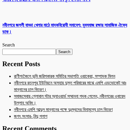
নবীনগরে জল্লী বাড্ডা খেলার মাঠে মাদকবিরোধী সমাবেশ: যুবসমাজ রক্ষায় সামাজিক ঐক্যে
ডাক।
Search
Search
Recent Posts
রাণীশংকৈলে ভূমি জরিপকারক সমিতির সভাপতি ওয়াকেয়া, সম্পাদক মিলন
নবীনগরে রতনপুর ইউনিয়নে অসহায় দুস্ত পরিবারের মাঝে এমপি এডভোকেট আঃ
মান্নানের চাল বিতরণ।
সমাজসেবায় গ্লোবাল স্টার অ্যাওয়ার্ড সম্মাননা পদক পেলেন, নবীনগরের ওবায়েদ
উল্লাহ অবিদ।
নবীনগরে এমপি আব্দুল মান্নানের পক্ষে দুঃস্থদের বিনামূল্যে চাল বিতরণ
জগৎ সংসার- বিন্দু পলাশ
Recent Comments