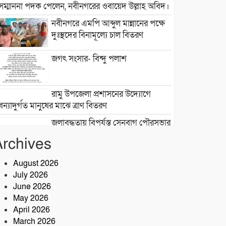
সম্মাননা পদক পেলেন, নবীনগরের ওবায়েদ উল্লাহ অবিদ।
নবীনগরে এমপি আব্দুল মান্নানের পক্ষে
দুঃস্থদের বিনামূল্যে চাল বিতরণ
জগৎ সংসার- বিন্দু পলাশ
রামু উপজেলা প্রশাসনের উদ্যোগে
বন্যাদুর্গত মানুষের মাঝে ত্রাণ বিতরণ
জলাবদ্ধতায় বিপর্যস্ত সেনবাগ পৌরসভার
৯ নম্বর ওয়ার্ড, দ্রুত সমাধানের দাবি বাসিন্দাদের
Archives
সেনবাগে আইন-শৃঙ্খলা উন্নয়নে সক্রিয়
পুলিশ, নেতৃত্বে ওসি আবদুর রহিম
August 2026
July 2026
June 2026
২৮তম বর্ষে পদার্পণ উপলক্ষে শ্রীশ্রী
May 2026
লোকনাথ ধামে ১৫ দিনব্যাপী তারকব্রহ্ম
April 2026
মহানাম যজ্ঞানুষ্ঠান ও নামযজ্ঞ মহোৎসব
March 2026