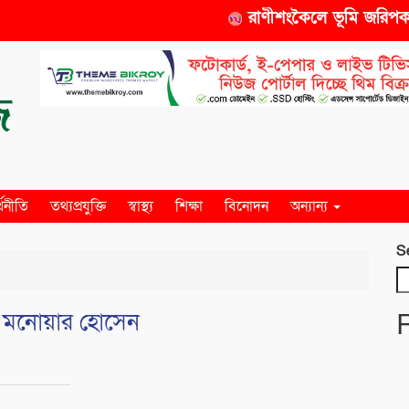
রাণীশংকৈলে ভূমি জরিপকারক
্থনীতি
তথ্যপ্রযুক্তি
স্বাস্থ্য
শিক্ষা
বিনোদন
অন্যান্য
S
ঃ মনোয়ার হোসেন