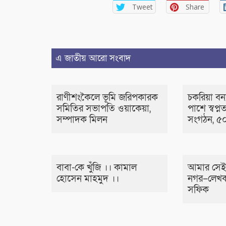
Tweet
Share
এ জাতীয় আরো সংবাদ
রাণীশংকৈলে ভূমি জরিপকারক
চকরিয়া বন্য
সমিতির সভাপতি ওয়াকেয়া,
পাশে স্বপ্নত
সম্পাদক মিলন
সংগঠন, ৫০
বাবা-কে খুঁজি ।। কামাল
আমার সেই
হোসেন মাহমুদ ।।
নগর–লেখক
সফিক