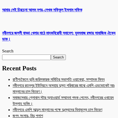
আমার সেই চিরচেনা আলম নগর–লেখক সফিকুল ইসলাম সফিক
নবীনগরে জল্লী বাড্ডা খেলার মাঠে মাদকবিরোধী সমাবেশ: যুবসমাজ রক্ষায় সামাজিক ঐক্যে
ডাক।
Search
Search
Recent Posts
রাণীশংকৈলে ভূমি জরিপকারক সমিতির সভাপতি ওয়াকেয়া, সম্পাদক মিলন
নবীনগরে রতনপুর ইউনিয়নে অসহায় দুস্ত পরিবারের মাঝে এমপি এডভোকেট আঃ
মান্নানের চাল বিতরণ।
সমাজসেবায় গ্লোবাল স্টার অ্যাওয়ার্ড সম্মাননা পদক পেলেন, নবীনগরের ওবায়েদ
উল্লাহ অবিদ।
নবীনগরে এমপি আব্দুল মান্নানের পক্ষে দুঃস্থদের বিনামূল্যে চাল বিতরণ
জগৎ সংসার- বিন্দু পলাশ