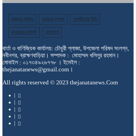
আমাদের পরিবার
আমাদের সম্পর্কে
গোপনীয়তার নীতি
ব্যবহারের শর্তাবলি
যোগাযোগ
বার্তা ও বাণিজ্যিক কার্যালয়: চৌধুরী প্লাজা, উপজেলা পরিষদ সংলগ্ন,
নবীনগর, ব্রাহ্মণবাড়িয়া। সম্পাদক : মোহাম্মদ খলিলুর রহমান।
মোবাইল : ০১৭৩৪৯২৬৭৭৮ । ইমেইল :
thejanatanews@gmail.com।
All rights reserved © 2023 thejanatanews.Com