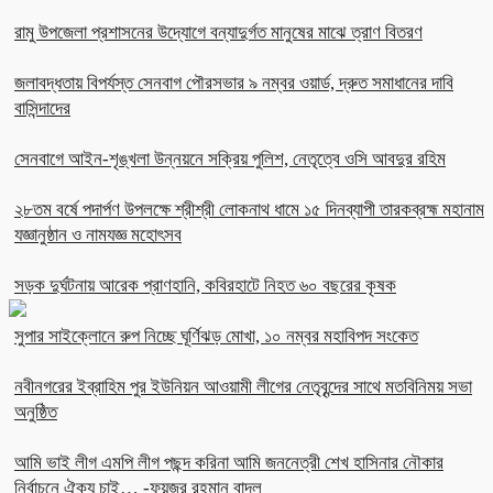
রামু উপজেলা প্রশাসনের উদ্যোগে বন্যাদুর্গত মানুষের মাঝে ত্রাণ বিতরণ
জলাবদ্ধতায় বিপর্যস্ত সেনবাগ পৌরসভার ৯ নম্বর ওয়ার্ড, দ্রুত সমাধানের দাবি
বাসিন্দাদের
সেনবাগে আইন-শৃঙ্খলা উন্নয়নে সক্রিয় পুলিশ, নেতৃত্বে ওসি আবদুর রহিম
২৮তম বর্ষে পদার্পণ উপলক্ষে শ্রীশ্রী লোকনাথ ধামে ১৫ দিনব্যাপী তারকব্রহ্ম মহানাম
যজ্ঞানুষ্ঠান ও নামযজ্ঞ মহোৎসব
সড়ক দুর্ঘটনায় আরেক প্রাণহানি, কবিরহাটে নিহত ৬০ বছরের কৃষক
সুপার সাইক্লোনে রুপ নিচ্ছে ঘূর্ণিঝড় মোখা, ১০ নম্বর মহাবিপদ সংকেত
নবীনগরের ইব্রাহিম পুর ইউনিয়ন আওয়ামী লীগের নেতৃবৃন্দের সাথে মতবিনিময় সভা
অনুষ্ঠিত
আমি ভাই লীগ এমপি লীগ পছন্দ করিনা আমি জননেত্রী শেখ হাসিনার নৌকার
নির্বাচনে ঐক্য চাই… -ফয়জুর রহমান বাদল