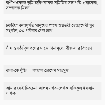
রাণীশংকৈলে ভূমি জরিপকারক সমিতির সভাপতি ওয়াকেয়া,
সম্পাদক মিলন
চকরিয়া বন্যাদুর্গত মানুষের পাশে স্বপ্নতরী স্বেচ্ছাসেবী যুব
সংগঠন, ৫০ পরিবার পেল ত্রাণ
সীমান্তবর্তী কৃষকদের মাঝে বিনামূল্যে বীজ-সার বিতরণ
বাবা-কে খুঁজি ।। কামাল হোসেন মাহমুদ ।।
আমার সেই চিরচেনা আলম নগর–লেখক সফিকুল ইসলাম
সফিক