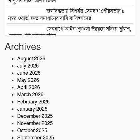
মানুষের মাঝে ত্রাণ বিতরণ
জলাবদ্ধতায় বিপর্যস্ত সেনবাগ পৌরসভার ৯
নম্বর ওয়ার্ড, দ্রুত সমাধানের দাবি বাসিন্দাদের
সেনবাগে আইন-শৃঙ্খলা উন্নয়নে সক্রিয় পুলিশ,
নেতৃত্বে ওসি আবদুর রহিম
Archives
২৮তম বর্ষে পদার্পণ উপলক্ষে শ্রীশ্রী লোকনাথ
ধামে ১৫ দিনব্যাপী তারকব্রহ্ম মহানাম
August 2026
যজ্ঞানুষ্ঠান ও নামযজ্ঞ মহোৎসব
July 2026
সড়ক দুর্ঘটনায় আরেক প্রাণহানি, কবিরহাটে
June 2026
নিহত ৬০ বছরের কৃষক
May 2026
April 2026
March 2026
February 2026
January 2026
December 2025
November 2025
October 2025
September 2025