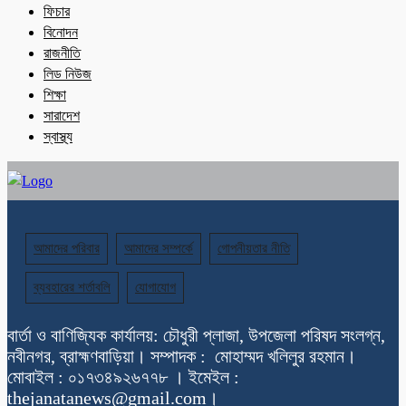
ফিচার
বিনোদন
রাজনীতি
লিড নিউজ
শিক্ষা
সারাদেশ
স্বাস্থ্য
আমাদের পরিবার
আমাদের সম্পর্কে
গোপনীয়তার নীতি
ব্যবহারের শর্তাবলি
যোগাযোগ
বার্তা ও বাণিজ্যিক কার্যালয়: চৌধুরী প্লাজা, উপজেলা পরিষদ সংলগ্ন,
নবীনগর, ব্রাহ্মণবাড়িয়া। সম্পাদক : মোহাম্মদ খলিলুর রহমান।
মোবাইল : ০১৭৩৪৯২৬৭৭৮ । ইমেইল :
thejanatanews@gmail.com।