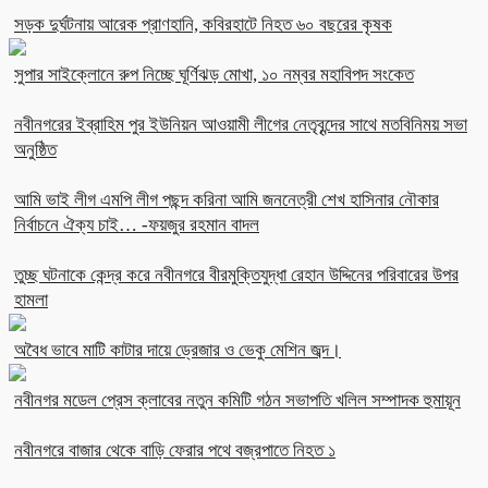
সড়ক দুর্ঘটনায় আরেক প্রাণহানি, কবিরহাটে নিহত ৬০ বছরের কৃষক
সুপার সাইক্লোনে রুপ নিচ্ছে ঘূর্ণিঝড় মোখা, ১০ নম্বর মহাবিপদ সংকেত
নবীনগরের ইব্রাহিম পুর ইউনিয়ন আওয়ামী লীগের নেতৃবৃন্দের সাথে মতবিনিময় সভা
অনুষ্ঠিত
আমি ভাই লীগ এমপি লীগ পছন্দ করিনা আমি জননেত্রী শেখ হাসিনার নৌকার
নির্বাচনে ঐক্য চাই… -ফয়জুর রহমান বাদল
তুচ্ছ ঘটনাকে কেন্দ্র করে নবীনগরে বীরমুক্তিযুদ্ধা রেহান উদ্দিনের পরিবারের উপর
হামলা
অবৈধ ভাবে মাটি কাটার দায়ে ড্রেজার ও ভেকু মেশিন জব্দ।
নবীনগর মডেল প্রেস ক্লাবের নতুন কমিটি গঠন সভাপতি খলিল সম্পাদক হুমায়ূন
নবীনগরে বাজার থেকে বাড়ি ফেরার পথে বজ্রপাতে নিহত ১