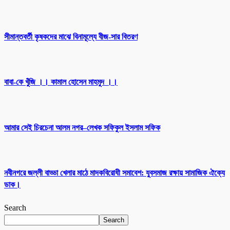
সীমান্তবর্তী কৃষকদের মাঝে বিনামূল্যে বীজ-সার বিতরণ
বাবা-কে খুঁজি ।। কামাল হোসেন মাহমুদ ।।
আমার সেই চিরচেনা আলম নগর–লেখক সফিকুল ইসলাম সফিক
নবীনগরে জল্লী বাড্ডা খেলার মাঠে মাদকবিরোধী সমাবেশ: যুবসমাজ রক্ষায় সামাজিক ঐক্যে
ডাক।
Search
Search