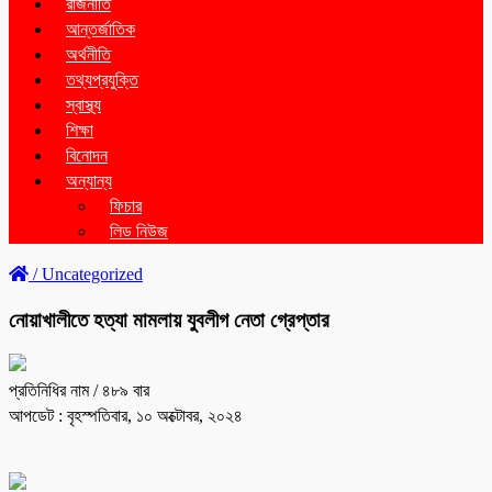
রাজনীতি
আন্তর্জাতিক
অর্থনীতি
তথ্যপ্রযুক্তি
স্বাস্থ্য
শিক্ষা
বিনোদন
অন্যান্য
ফিচার
লিড নিউজ
/
Uncategorized
নোয়াখালীতে হত্যা মামলায় যুবলীগ নেতা গ্রেপ্তার
প্রতিনিধির নাম
/ ৪৮৯ বার
আপডেট : বৃহস্পতিবার, ১০ অক্টোবর, ২০২৪