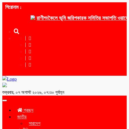
শিরোনাম :
রাণীশংকৈলে ভূমি জরিপকারক সমিতির সভাপতি ওয়াকেয়া,
শুক্রবার, ০৭ অগাস্ট ২০২৬, ০৭:৩০ পূর্বাহ্ন
Toggle
navigation
প্রচ্ছদ
জাতীয়
সারাদেশ