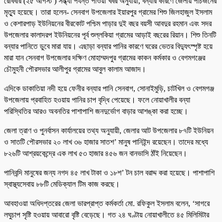
রোববার (২৫ আগস্ট ) সন্ধ্যা পর্যন্ত পাওয়া খবর অনুযায়ী, বন্যার কারণে জেলায় পাঁচজনের
মৃত্যু হয়েছে। তারা হলেন- সেনবাগ উপজেলার ইয়ারপুর গ্রামের শিশু জিলহাজুল ইসলাম
ও কেশারপাড় ইউনিয়নের বীরকোট পশ্চিম পাড়ার দুই বছর বয়সী আবদুর রহমান এবং সদর
উপজেলার কালাদরপ ইউনিয়নের পূর্ব শুল্লকিয়া গ্রামের আড়াই বছরের রিয়ান। শিশু তিনটি
বন্যার পানিতে ডুবে মারা যায়। এছাড়া বন্যার পানির কারণে ঘরের ভেতর বিদ্যুৎস্পৃষ্ট হয়ে
মারা যান সেনবাগ উপজেলার দক্ষিণ মোহাম্মদপুর গ্রামের কাকন কর্মকার ও বেগমগঞ্জের
চৌমুহনী পৌরসভার আলীপুর গ্রামের আবুল কালাম আজাদ।
এদিকে ডাকাতিয়া নদী হয়ে ফেনীর বন্যার পানি সেনবাগ, সোনাইমুড়ি, চাটখিল ও বেগমগঞ্জ
উপজেলায় প্রবাহিত হওয়ায় পানির চাপ বৃদ্ধি পেয়েছে। ফলে নোয়াখালীর বন্যা
পরিস্থিতির আরও অবনতির পাশাপাশি জনদুর্ভোগ বাড়ার আশঙ্কা করা হচ্ছে।
জেলা ত্রাণ ও পুনর্বাসন কার্যালয়ের তথ্য অনুযায়ী, জেলার আট উপজেলার ৮৭টি ইউনিয়ন
ও সাতটি পৌরসভার ২০ লাখ ৩৬ হাজার সাতশ’ মানুষ পানিইন্দ রয়েছেন। তাদের মধ্যে
৮২৬টি আশ্রয়কেন্দ্রে এক লাখ ৫৩ হাজার ৪৫৬ জন বানভাসি ঠাঁই নিয়েছেন।
পানিবন্দি মানুষের জন্য নগদ ৪৫ লাখ টাকা ও ১৮শ’ টন চাল বরাদ্দ করা হয়েছে। পাশাপাশি
স্বাস্থ্যসেবায় ৮৮টি মেডিক্যাল টিম কাজ করছে।
আবহাওয়া অধিদপ্তরের জেলা ভারপ্রাপ্ত কর্মকর্তা মো. রফিকুল ইসলাম বলেন, ‘সাগরে
লঘুচাপ সৃষ্টি হওয়ায় আবার‌ো বৃষ্টি বেড়েছে। গত ২৪ ঘণ্টায় নোয়াখালীতে ৪৫ মিলিমিটার