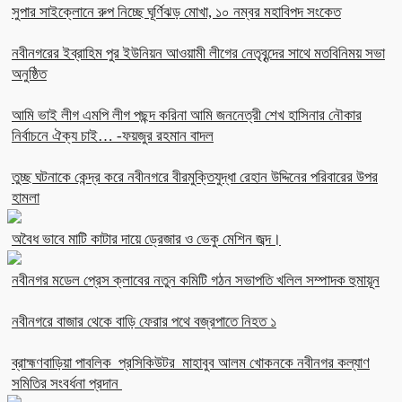
সুপার সাইক্লোনে রুপ নিচ্ছে ঘূর্ণিঝড় মোখা, ১০ নম্বর মহাবিপদ সংকেত
নবীনগরের ইব্রাহিম পুর ইউনিয়ন আওয়ামী লীগের নেতৃবৃন্দের সাথে মতবিনিময় সভা
অনুষ্ঠিত
আমি ভাই লীগ এমপি লীগ পছন্দ করিনা আমি জননেত্রী শেখ হাসিনার নৌকার
নির্বাচনে ঐক্য চাই… -ফয়জুর রহমান বাদল
তুচ্ছ ঘটনাকে কেন্দ্র করে নবীনগরে বীরমুক্তিযুদ্ধা রেহান উদ্দিনের পরিবারের উপর
হামলা
অবৈধ ভাবে মাটি কাটার দায়ে ড্রেজার ও ভেকু মেশিন জব্দ।
নবীনগর মডেল প্রেস ক্লাবের নতুন কমিটি গঠন সভাপতি খলিল সম্পাদক হুমায়ূন
নবীনগরে বাজার থেকে বাড়ি ফেরার পথে বজ্রপাতে নিহত ১
ব্রাহ্মণবাড়িয়া পাবলিক প্রসিকিউটর মাহাবুব আলম খোকনকে নবীনগর কল্যাণ
সমিতির সংবর্ধনা প্রদান