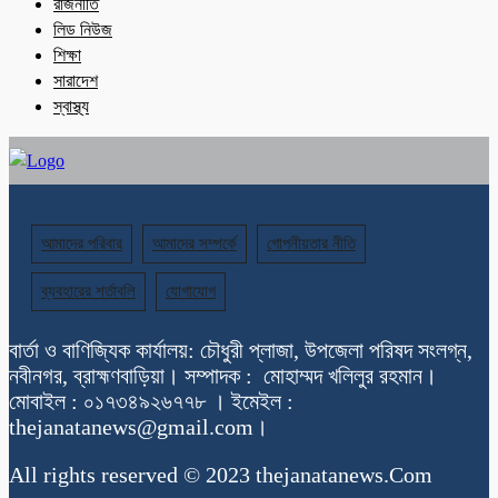
রাজনীতি
লিড নিউজ
শিক্ষা
সারাদেশ
স্বাস্থ্য
আমাদের পরিবার
আমাদের সম্পর্কে
গোপনীয়তার নীতি
ব্যবহারের শর্তাবলি
যোগাযোগ
বার্তা ও বাণিজ্যিক কার্যালয়: চৌধুরী প্লাজা, উপজেলা পরিষদ সংলগ্ন,
নবীনগর, ব্রাহ্মণবাড়িয়া। সম্পাদক : মোহাম্মদ খলিলুর রহমান।
মোবাইল : ০১৭৩৪৯২৬৭৭৮ । ইমেইল :
thejanatanews@gmail.com।
All rights reserved © 2023 thejanatanews.Com