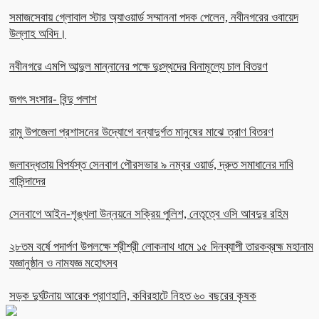
সমাজসেবায় গ্লোবাল স্টার অ্যাওয়ার্ড সম্মাননা পদক পেলেন, নবীনগরের ওবায়েদ
উল্লাহ অবিদ।
নবীনগরে এমপি আব্দুল মান্নানের পক্ষে দুঃস্থদের বিনামূল্যে চাল বিতরণ
জগৎ সংসার- বিন্দু পলাশ
রামু উপজেলা প্রশাসনের উদ্যোগে বন্যাদুর্গত মানুষের মাঝে ত্রাণ বিতরণ
জলাবদ্ধতায় বিপর্যস্ত সেনবাগ পৌরসভার ৯ নম্বর ওয়ার্ড, দ্রুত সমাধানের দাবি
বাসিন্দাদের
সেনবাগে আইন-শৃঙ্খলা উন্নয়নে সক্রিয় পুলিশ, নেতৃত্বে ওসি আবদুর রহিম
২৮তম বর্ষে পদার্পণ উপলক্ষে শ্রীশ্রী লোকনাথ ধামে ১৫ দিনব্যাপী তারকব্রহ্ম মহানাম
যজ্ঞানুষ্ঠান ও নামযজ্ঞ মহোৎসব
সড়ক দুর্ঘটনায় আরেক প্রাণহানি, কবিরহাটে নিহত ৬০ বছরের কৃষক