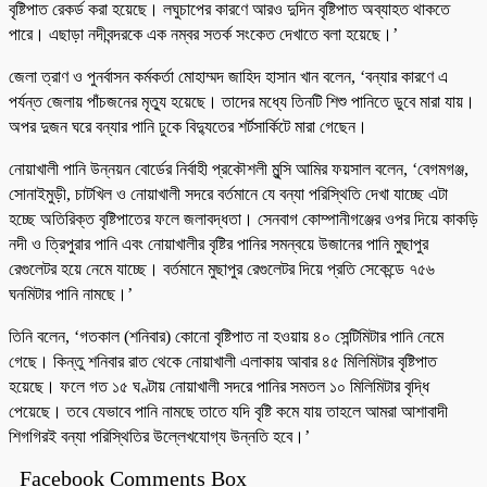
বৃষ্টিপাত রেকর্ড করা হয়েছে। লঘুচাপের কারণে আরও দুদিন বৃষ্টিপাত অব্যাহত থাকতে
পারে। এছাড়া নদীবন্দরকে এক নম্বর সতর্ক সংকেত দেখাতে বলা হয়েছে।’
জেলা ত্রাণ ও পুনর্বাসন কর্মকর্তা মোহাম্মদ জাহিদ হাসান খান বলেন, ‘বন্যার কারণে এ
পর্যন্ত জেলায় পাঁচজনের মৃত্যু হয়েছে। তাদের মধ্যে তিনটি শিশু পানিতে ডুবে মারা যায়।
অপর দুজন ঘরে বন্যার পানি ঢুকে বিদ্যুতের শর্টসার্কিটে মারা গেছেন।
নোয়াখালী পানি উন্নয়ন বোর্ডের নির্বাহী প্রকৌশলী মুন্সি আমির ফয়সাল বলেন, ‘বেগমগঞ্জ,
সোনাইমুড়ী, চাটখিল ও নোয়াখালী সদরে বর্তমানে যে বন্যা পরিস্থিতি দেখা যাচ্ছে এটা
হচ্ছে অতিরিক্ত বৃষ্টিপাতের ফলে জলাবদ্ধতা। সেনবাগ কোম্পানীগঞ্জের ওপর দিয়ে কাকড়ি
নদী ও ত্রিপুরার পানি এবং নোয়াখালীর বৃষ্টির পানির সমন্বয়ে উজানের পানি মুছাপুর
রেগুলেটর হয়ে নেমে যাচ্ছে। বর্তমানে মুছাপুর রেগুলেটর দিয়ে প্রতি সেকেন্ডে ৭৫৬
ঘনমিটার পানি নামছে।’
তিনি বলেন, ‘গতকাল (শনিবার) কোনো বৃষ্টিপাত না হওয়ায় ৪০ সেন্টিমিটার পানি নেমে
গেছে। কিন্তু শনিবার রাত থেকে নোয়াখালী এলাকায় আবার ৪৫ মিলিমিটার বৃষ্টিপাত
হয়েছে। ফলে গত ১৫ ঘণ্টায় নোয়াখালী সদরে পানির সমতল ১০ মিলিমিটার বৃদ্ধি
পেয়েছে। তবে যেভাবে পানি নামছে তাতে যদি বৃষ্টি কমে যায় তাহলে আমরা আশাবাদী
শিগগিরই বন্যা পরিস্থিতির উল্লেখযোগ্য উন্নতি হবে।’
Facebook Comments Box