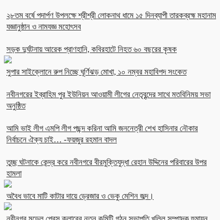
২৮তম বর্ষে পদার্পণ উপলক্ষে শ্রীশ্রী লোকনাথ ধামে ১৫ দিনব্যাপী তারকব্রহ্ম মহানাম
যজ্ঞানুষ্ঠান ও নামযজ্ঞ মহোৎসব
সড়ক দুর্ঘটনায় আরেক প্রাণহানি, কবিরহাটে নিহত ৬০ বছরের কৃষক
সুপার সাইক্লোনে রুপ নিচ্ছে ঘূর্ণিঝড় মোখা, ১০ নম্বর মহাবিপদ সংকেত
নবীনগরের ইব্রাহিম পুর ইউনিয়ন আওয়ামী লীগের নেতৃবৃন্দের সাথে মতবিনিময় সভা
অনুষ্ঠিত
আমি ভাই লীগ এমপি লীগ পছন্দ করিনা আমি জননেত্রী শেখ হাসিনার নৌকার
নির্বাচনে ঐক্য চাই… -ফয়জুর রহমান বাদল
তুচ্ছ ঘটনাকে কেন্দ্র করে নবীনগরে বীরমুক্তিযুদ্ধা রেহান উদ্দিনের পরিবারের উপর
হামলা
অবৈধ ভাবে মাটি কাটার দায়ে ড্রেজার ও ভেকু মেশিন জব্দ।
নবীনগর মডেল প্রেস ক্লাবের নতুন কমিটি গঠন সভাপতি খলিল সম্পাদক হুমায়ূন