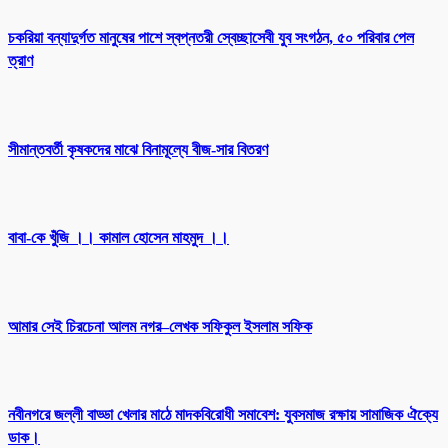
চকরিয়া বন্যাদুর্গত মানুষের পাশে স্বপ্নতরী স্বেচ্ছাসেবী যুব সংগঠন, ৫০ পরিবার পেল
ত্রাণ
সীমান্তবর্তী কৃষকদের মাঝে বিনামূল্যে বীজ-সার বিতরণ
বাবা-কে খুঁজি ।। কামাল হোসেন মাহমুদ ।।
আমার সেই চিরচেনা আলম নগর–লেখক সফিকুল ইসলাম সফিক
নবীনগরে জল্লী বাড্ডা খেলার মাঠে মাদকবিরোধী সমাবেশ: যুবসমাজ রক্ষায় সামাজিক ঐক্যে
ডাক।