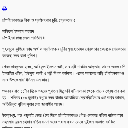
চাঁপাইনবাবগঞ্জে টাকা ও স্বর্ণালংকার চুরি, গ্রেফতার ৫
মাহিদুল ইসলাম ফরহাদ
চাঁপাইনবাবগঞ্জ জেলা প্রতিনিধি
গৃহবধূকে কুপিয়ে নগদ অর্থ ও স্বর্ণালংকার চুরির মুলহোতাসহ গ্রেফতার ৫জনকে গ্রেফতার
করেছে সদর থানা পুলিশ।
গ্রেফতারকৃতরা হচ্ছে, আরিফুল ইসলাম ভটা, তার স্ত্রী শারমিন আক্তার, তাদের ৩সহযোগি
ইবরাহিম খলিল, ইউসুফ আলী ও শ্রী দিপক কর্মকার। এদের সকালের বাড়ি চাঁপাইনবাবগঞ্জ
সদর উপজেলার বিভিন্ন এলাকায়।
শুক্রবার রাত ১১টার দিকে শহরের পুরাতন সিএন্ডবি ঘাট এলাকা থেকে তাদের গ্রেফতার করা
হয়। শনিবার (১৩ জুলাই) দুপুরে সদর থানায় আয়োজিত প্রেসব্রিফিংয়ে এই তথ্য জানান,
অতিরিক্ত পুলিশ সুপার মোঃ জাহাঙ্গীর আলম।
উল্লেখ্য, গত ৭জুলাই ভোর ৪টার দিকে চাঁপাইনবাবগঞ্জ পৌর এলাকার পশ্চিম পাঠানাপাড়া
মহল্লার দুরুল হোদার বাড়ির রান্না ঘরের গ্যাস ফ্যান ভেঙ্গে দুইজন অজ্ঞাত ব্যক্তি