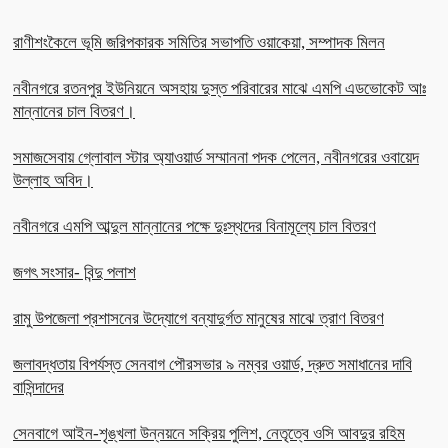
রাণীশংকৈলে ভূমি জরিপকারক সমিতির সভাপতি ওয়াকেয়া, সম্পাদক মিলন
নবীনগরে রতনপুর ইউনিয়নে অসহায় দুস্ত পরিবারের মাঝে এমপি এডভোকেট আঃ
মান্নানের চাল বিতরণ।
সমাজসেবায় গ্লোবাল স্টার অ্যাওয়ার্ড সম্মাননা পদক পেলেন, নবীনগরের ওবায়েদ
উল্লাহ অবিদ।
নবীনগরে এমপি আব্দুল মান্নানের পক্ষে দুঃস্থদের বিনামূল্যে চাল বিতরণ
জগৎ সংসার- বিন্দু পলাশ
রামু উপজেলা প্রশাসনের উদ্যোগে বন্যাদুর্গত মানুষের মাঝে ত্রাণ বিতরণ
জলাবদ্ধতায় বিপর্যস্ত সেনবাগ পৌরসভার ৯ নম্বর ওয়ার্ড, দ্রুত সমাধানের দাবি
বাসিন্দাদের
সেনবাগে আইন-শৃঙ্খলা উন্নয়নে সক্রিয় পুলিশ, নেতৃত্বে ওসি আবদুর রহিম