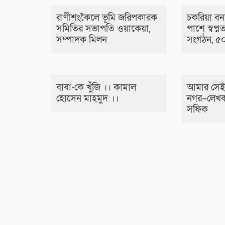
রাণীশংকৈলে ভূমি জরিপকারক
চকরিয়া বন্য
সমিতির সভাপতি ওয়াকেয়া,
পাশে স্বপ্নত
সম্পাদক মিলন
সংগঠন, ৫০
বাবা-কে খুঁজি ।। কামাল
আমার সেই
হোসেন মাহমুদ ।।
নগর–লেখক
সফিক