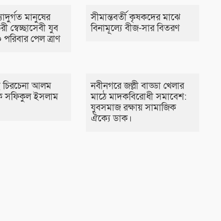
াদুর্গত মানুষের
সীমান্তবর্তী কৃষকদের মাঝে
রী স্বেচ্ছাসেবী যুব
বিনামূল্যে বীজ-সার বিতরণ
 পরিবার পেল ত্রাণ
 চিরচেনা আলম
নবীনগরে জল্লী বাড্ডা খেলার
 সফিকুল ইসলাম
মাঠে মাদকবিরোধী সমাবেশ:
যুবসমাজ রক্ষায় সামাজিক
ঐক্যে ডাক।