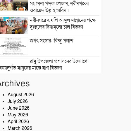
সম্মাননা পদক পেলেন, নবীনগরের
ওবায়েদ উল্লাহ অবিদ।
নবীনগরে এমপি আব্দুল মান্নানের পক্ষে
দুঃস্থদের বিনামূল্যে চাল বিতরণ
জগৎ সংসার- বিন্দু পলাশ
রামু উপজেলা প্রশাসনের উদ্যোগে
বন্যাদুর্গত মানুষের মাঝে ত্রাণ বিতরণ
জলাবদ্ধতায় বিপর্যস্ত সেনবাগ পৌরসভার
Archives
৯ নম্বর ওয়ার্ড, দ্রুত সমাধানের দাবি
বাসিন্দাদের
August 2026
সেনবাগে আইন-শৃঙ্খলা উন্নয়নে সক্রিয়
July 2026
পুলিশ, নেতৃত্বে ওসি আবদুর রহিম
June 2026
May 2026
April 2026
২৮তম বর্ষে পদার্পণ উপলক্ষে শ্রীশ্রী
March 2026
লোকনাথ ধামে ১৫ দিনব্যাপী তারকব্রহ্ম