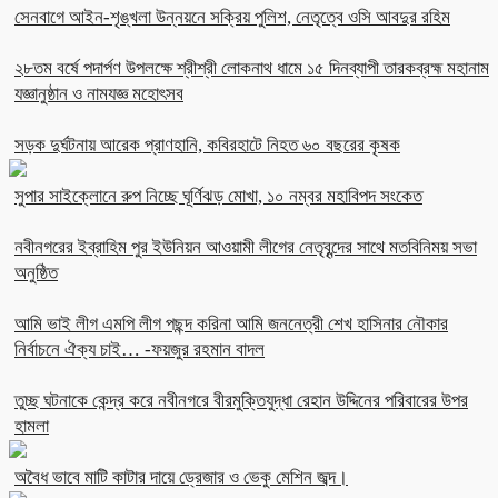
সেনবাগে আইন-শৃঙ্খলা উন্নয়নে সক্রিয় পুলিশ, নেতৃত্বে ওসি আবদুর রহিম
২৮তম বর্ষে পদার্পণ উপলক্ষে শ্রীশ্রী লোকনাথ ধামে ১৫ দিনব্যাপী তারকব্রহ্ম মহানাম
যজ্ঞানুষ্ঠান ও নামযজ্ঞ মহোৎসব
সড়ক দুর্ঘটনায় আরেক প্রাণহানি, কবিরহাটে নিহত ৬০ বছরের কৃষক
সুপার সাইক্লোনে রুপ নিচ্ছে ঘূর্ণিঝড় মোখা, ১০ নম্বর মহাবিপদ সংকেত
নবীনগরের ইব্রাহিম পুর ইউনিয়ন আওয়ামী লীগের নেতৃবৃন্দের সাথে মতবিনিময় সভা
অনুষ্ঠিত
আমি ভাই লীগ এমপি লীগ পছন্দ করিনা আমি জননেত্রী শেখ হাসিনার নৌকার
নির্বাচনে ঐক্য চাই… -ফয়জুর রহমান বাদল
তুচ্ছ ঘটনাকে কেন্দ্র করে নবীনগরে বীরমুক্তিযুদ্ধা রেহান উদ্দিনের পরিবারের উপর
হামলা
অবৈধ ভাবে মাটি কাটার দায়ে ড্রেজার ও ভেকু মেশিন জব্দ।