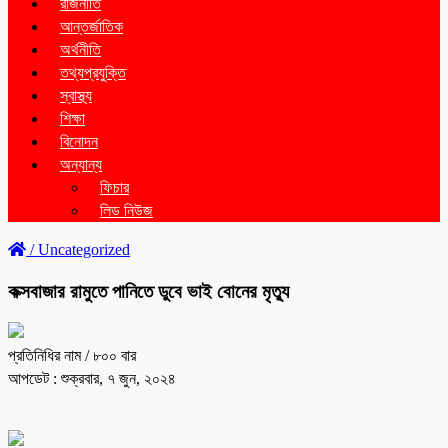
রাজনীতি
আন্তর্জাতিক
অর্থনীতি
তথ্যপ্রযুক্তি
স্বাস্থ্য
শিক্ষা
বিনোদন
অন্যান্য
ফিচার
লিড নিউজ
/
Uncategorized
কক্সবাজার রামুতে পানিতে ডুবে ভাই বোনের মৃত্যু
প্রতিনিধির নাম
/ ৮০০ বার
আপডেট : শুক্রবার, ৭ জুন, ২০২৪