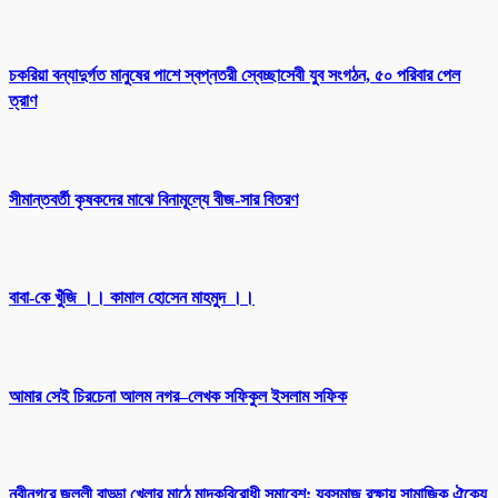
চকরিয়া বন্যাদুর্গত মানুষের পাশে স্বপ্নতরী স্বেচ্ছাসেবী যুব সংগঠন, ৫০ পরিবার পেল
ত্রাণ
সীমান্তবর্তী কৃষকদের মাঝে বিনামূল্যে বীজ-সার বিতরণ
বাবা-কে খুঁজি ।। কামাল হোসেন মাহমুদ ।।
আমার সেই চিরচেনা আলম নগর–লেখক সফিকুল ইসলাম সফিক
নবীনগরে জল্লী বাড্ডা খেলার মাঠে মাদকবিরোধী সমাবেশ: যুবসমাজ রক্ষায় সামাজিক ঐক্যে