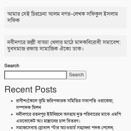
আমার সেই চিরচেনা আলম নগর–লেখক সফিকুল ইসলাম
সফিক
নবীনগরে জল্লী বাড্ডা খেলার মাঠে মাদকবিরোধী সমাবেশ:
যুবসমাজ রক্ষায় সামাজিক ঐক্যে ডাক।
Search
Search
Recent Posts
রাণীশংকৈলে ভূমি জরিপকারক সমিতির সভাপতি ওয়াকেয়া,
সম্পাদক মিলন
নবীনগরে রতনপুর ইউনিয়নে অসহায় দুস্ত পরিবারের মাঝে এমপি
এডভোকেট আঃ মান্নানের চাল বিতরণ।
সমাজসেবায় গ্লোবাল স্টার অ্যাওয়ার্ড সম্মাননা পদক পেলেন,