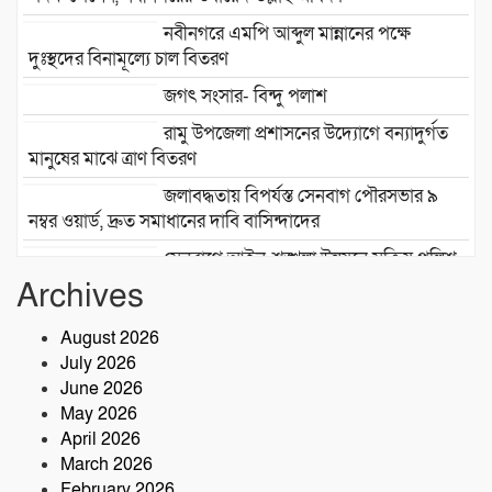
নবীনগরে এমপি আব্দুল মান্নানের পক্ষে
দুঃস্থদের বিনামূল্যে চাল বিতরণ
জগৎ সংসার- বিন্দু পলাশ
রামু উপজেলা প্রশাসনের উদ্যোগে বন্যাদুর্গত
মানুষের মাঝে ত্রাণ বিতরণ
জলাবদ্ধতায় বিপর্যস্ত সেনবাগ পৌরসভার ৯
নম্বর ওয়ার্ড, দ্রুত সমাধানের দাবি বাসিন্দাদের
সেনবাগে আইন-শৃঙ্খলা উন্নয়নে সক্রিয় পুলিশ,
নেতৃত্বে ওসি আবদুর রহিম
Archives
২৮তম বর্ষে পদার্পণ উপলক্ষে শ্রীশ্রী লোকনাথ
August 2026
ধামে ১৫ দিনব্যাপী তারকব্রহ্ম মহানাম
July 2026
যজ্ঞানুষ্ঠান ও নামযজ্ঞ মহোৎসব
June 2026
সড়ক দুর্ঘটনায় আরেক প্রাণহানি, কবিরহাটে
May 2026
নিহত ৬০ বছরের কৃষক
April 2026
March 2026
February 2026