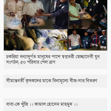
চকরিয়া বন্যাদুর্গত মানুষের পাশে স্বপ্নতরী স্বেচ্ছাসেবী যুব
সংগঠন, ৫০ পরিবার পেল ত্রাণ
সীমান্তবর্তী কৃষকদের মাঝে বিনামূল্যে বীজ-সার বিতরণ
বাবা-কে খুঁজি ।। কামাল হোসেন মাহমুদ ।।