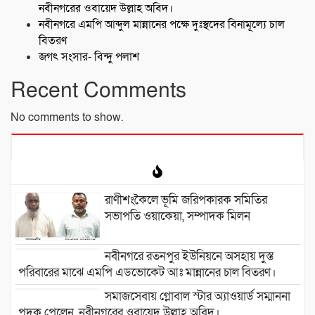
নবীনগরের ওবায়েদ উল্লাহ অবিদ।
নবীনগরে এমপি আব্দুল মান্নানের পক্ষে দুঃস্থদের বিনামূল্যে চাল
বিতরণ
জগৎ সংসার- বিন্দু পলাশ
Recent Comments
No comments to show.
রাণীশংকৈলে ভূমি জরিপকারক সমিতির
সভাপতি ওয়াকেয়া, সম্পাদক মিলন
নবীনগরে রতনপুর ইউনিয়নে অসহায় দুস্ত
পরিবারের মাঝে এমপি এডভোকেট আঃ মান্নানের চাল বিতরণ।
সমাজসেবায় গ্লোবাল স্টার অ্যাওয়ার্ড সম্মাননা
পদক পেলেন, নবীনগরের ওবায়েদ উল্লাহ অবিদ।