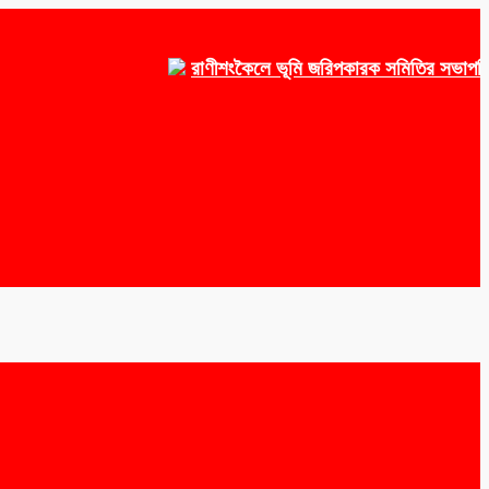
রাণীশংকৈলে ভূমি জরিপকারক সমিতির সভাপতি ওয়াক