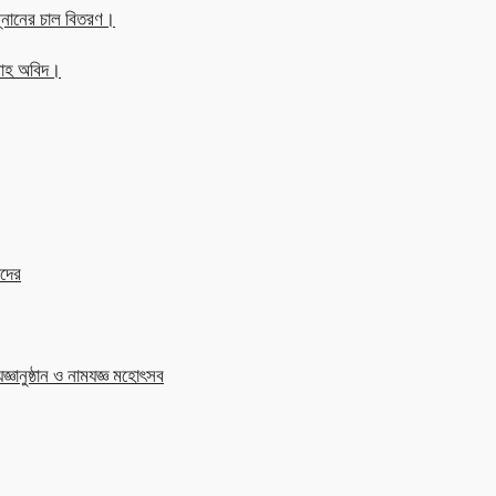
্নানের চাল বিতরণ।
্লাহ অবিদ।
াদের
জ্ঞানুষ্ঠান ও নামযজ্ঞ মহোৎসব