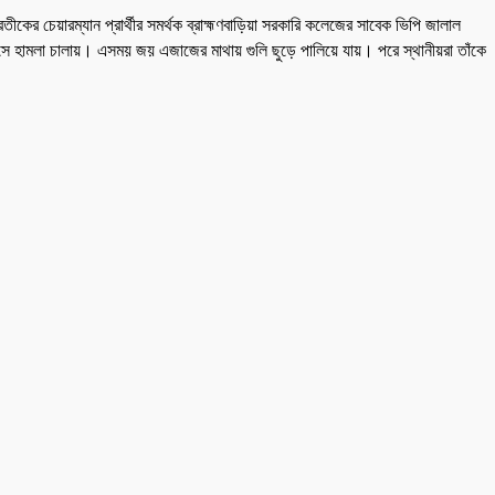
কের চেয়ারম্যান প্রার্থীর সমর্থক ব্রাহ্মণবাড়িয়া সরকারি কলেজের সাবেক ভিপি জালাল
হামলা চালায়। এসময় জয় এজাজের মাথায় গুলি ছুড়ে পালিয়ে যায়। পরে স্থানীয়রা তাঁকে