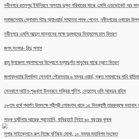
নবীনগরে রতনপুর ইউনিয়নে অসহায় দুস্ত পরিবারের মাঝে এমপি এডভোকেট আঃ মান
সমাজসেবায় গ্লোবাল স্টার অ্যাওয়ার্ড সম্মাননা পদক পেলেন, নবীনগরের ওবায়েদ উল
নবীনগরে এমপি আব্দুল মান্নানের পক্ষে দুঃস্থদের বিনামূল্যে চাল বিতরণ
জগৎ সংসার- বিন্দু পলাশ
রামু উপজেলা প্রশাসনের উদ্যোগে বন্যাদুর্গত মানুষের মাঝে ত্রাণ বিতরণ
জলাবদ্ধতায় বিপর্যস্ত সেনবাগ পৌরসভার ৯ নম্বর ওয়ার্ড, দ্রুত সমাধানের দাবি বাসিন্দ
সেনবাগে আইন-শৃঙ্খলা উন্নয়নে সক্রিয় পুলিশ, নেতৃত্বে ওসি আবদুর রহিম
২৮তম বর্ষে পদার্পণ উপলক্ষে শ্রীশ্রী লোকনাথ ধামে ১৫ দিনব্যাপী তারকব্রহ্ম মহানাম য
সড়ক দুর্ঘটনায় আরেক প্রাণহানি, কবিরহাটে নিহত ৬০ বছরের কৃষক
সুপার সাইক্লোনে রুপ নিচ্ছে ঘূর্ণিঝড় মোখা, ১০ নম্বর মহাবিপদ সংকেত