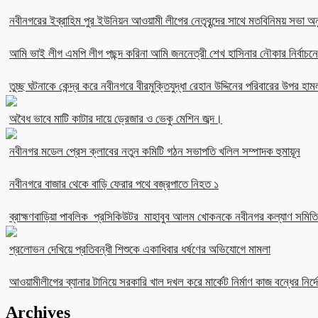
নবীনগরের ইব্রাহিম পুর ইউনিয়ন আওয়ামী লীগের নেতৃবৃন্দের সাথে মতবিনিময় সভা অনু
আমি ভাই লীগ এমপি লীগ পছন্দ করিনা আমি জননেত্রী শেখ হাসিনার নৌকার নির্বা
তুচ্ছ ঘটনাকে কেন্দ্র করে নবীনগরে বীরমুক্তিযুদ্ধা রেহান উদ্দিনের পরিবারের উপর হাম
অবৈধ ভাবে মাটি কাটার দায়ে ড্রেজার ও ভেকু মেশিন জব্দ।
নবীনগর মডেল প্রেস ক্লাবের নতুন কমিটি গঠন সভাপতি খলিল সম্পাদক হুমায়ূন
নবীনগরে বাজার থেকে বাড়ি ফেরার পথে বজ্রপাতে নিহত ১
ব্রাহ্মণবাড়িয়া পাবলিক প্রসিকিউটর মাহাবুব আলম খোকনকে নবীনগর কল্যাণ সমিতির
প্রলোভন দেখিয়ে প্রতিবন্ধী শিশুকে একাধিবার ধর্ষণের অভিযোগে মামলা
আওয়ামীলীগের ব্যানার টানিয়ে সরকারি খাল দখল করে মার্কেট নির্মাণ কাজ বন্ধের নির্দে
Archives