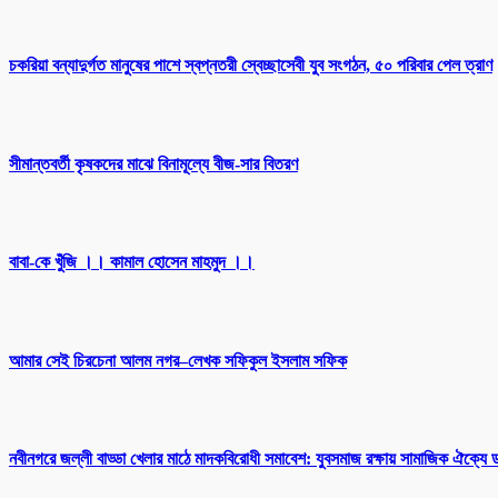
চকরিয়া বন্যাদুর্গত মানুষের পাশে স্বপ্নতরী স্বেচ্ছাসেবী যুব সংগঠন, ৫০ পরিবার পেল ত্রাণ
সীমান্তবর্তী কৃষকদের মাঝে বিনামূল্যে বীজ-সার বিতরণ
বাবা-কে খুঁজি ।। কামাল হোসেন মাহমুদ ।।
আমার সেই চিরচেনা আলম নগর–লেখক সফিকুল ইসলাম সফিক
নবীনগরে জল্লী বাড্ডা খেলার মাঠে মাদকবিরোধী সমাবেশ: যুবসমাজ রক্ষায় সামাজিক ঐক্যে