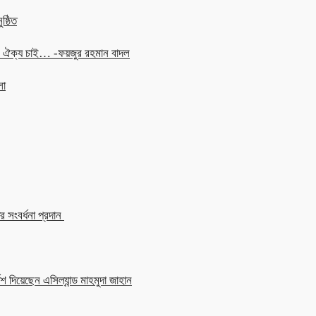
ষ্ঠিত
চনে ঐক্য চাই… -ফয়জুর রহমান বাদল
লা
 সংবর্ধনা প্রদান
শ দিয়েছেন এসিল্যান্ড মাহমুদা জাহান