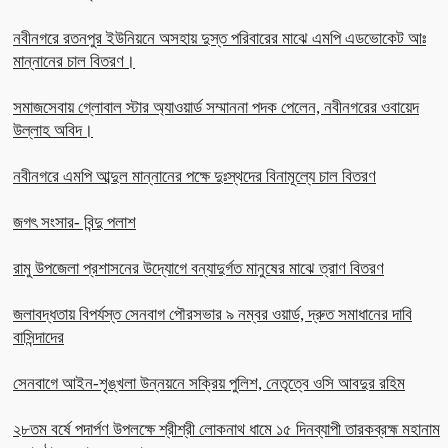
নবীনগরে রতনপুর ইউনিয়নে অসহায় দুস্ত পরিবারের মাঝে এমপি এডভোকেট আঃ
মান্নানের চাল বিতরণ।
সমাজসেবায় গ্লোবাল স্টার অ্যাওয়ার্ড সম্মাননা পদক পেলেন, নবীনগরের ওবায়েদ
উল্লাহ অবিদ।
নবীনগরে এমপি আব্দুল মান্নানের পক্ষে দুঃস্থদের বিনামূল্যে চাল বিতরণ
জগৎ সংসার- বিন্দু পলাশ
রামু উপজেলা প্রশাসনের উদ্যোগে বন্যাদুর্গত মানুষের মাঝে ত্রাণ বিতরণ
জলাবদ্ধতায় বিপর্যস্ত সেনবাগ পৌরসভার ৯ নম্বর ওয়ার্ড, দ্রুত সমাধানের দাবি
বাসিন্দাদের
সেনবাগে আইন-শৃঙ্খলা উন্নয়নে সক্রিয় পুলিশ, নেতৃত্বে ওসি আবদুর রহিম
২৮তম বর্ষে পদার্পণ উপলক্ষে শ্রীশ্রী লোকনাথ ধামে ১৫ দিনব্যাপী তারকব্রহ্ম মহানাম