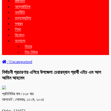
রাজনীতি
আন্তর্জাতিক
অর্থনীতি
তথ্যপ্রযুক্তি
স্বাস্থ্য
শিক্ষা
বিনোদন
অন্যান্য
ফিচার
লিড নিউজ
/
Uncategorized
নির্বাচনী প্রচারণায় এগিয়ে উপজেলা চেয়ারম্যান প্রার্থী এইচ এম আল
আমিন আহমেদ
প্রতিনিধির নাম
/ ৮১৮ বার
আপডেট : সোমবার, ১৩ মে, ২০২৪
Oplus_131072