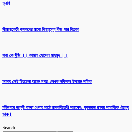
ত্রাণ
সীমান্তবর্তী কৃষকদের মাঝে বিনামূল্যে বীজ-সার বিতরণ
বাবা-কে খুঁজি ।। কামাল হোসেন মাহমুদ ।।
আমার সেই চিরচেনা আলম নগর–লেখক সফিকুল ইসলাম সফিক
নবীনগরে জল্লী বাড্ডা খেলার মাঠে মাদকবিরোধী সমাবেশ: যুবসমাজ রক্ষায় সামাজিক ঐক্যে
ডাক।
Search