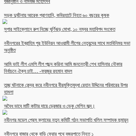
যজ্ঞানুষ্ঠান ও নামযজ্ঞ মহোৎসব
সড়ক দুর্ঘটনায় আরেক প্রাণহানি, কবিরহাটে নিহত ৬০ বছরের কৃষক
সুপার সাইক্লোনে রুপ নিচ্ছে ঘূর্ণিঝড় মোখা, ১০ নম্বর মহাবিপদ সংকেত
নবীনগরের ইব্রাহিম পুর ইউনিয়ন আওয়ামী লীগের নেতৃবৃন্দের সাথে মতবিনিময় সভা
অনুষ্ঠিত
আমি ভাই লীগ এমপি লীগ পছন্দ করিনা আমি জননেত্রী শেখ হাসিনার নৌকার
নির্বাচনে ঐক্য চাই… -ফয়জুর রহমান বাদল
তুচ্ছ ঘটনাকে কেন্দ্র করে নবীনগরে বীরমুক্তিযুদ্ধা রেহান উদ্দিনের পরিবারের উপর
হামলা
অবৈধ ভাবে মাটি কাটার দায়ে ড্রেজার ও ভেকু মেশিন জব্দ।
নবীনগর মডেল প্রেস ক্লাবের নতুন কমিটি গঠন সভাপতি খলিল সম্পাদক হুমায়ূন
নবীনগরে বাজার থেকে বাড়ি ফেরার পথে বজ্রপাতে নিহত ১