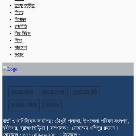
তথ্যপ্রযুক্তি
ফিচার
বিনোদন
রাজনীতি
লিড নিউজ
শিক্ষা
সারাদেশ
স্বাস্থ্য
আমাদের পরিবার
আমাদের সম্পর্কে
গোপনীয়তার নীতি
ব্যবহারের শর্তাবলি
যোগাযোগ
বার্তা ও বাণিজ্যিক কার্যালয়: চৌধুরী প্লাজা, উপজেলা পরিষদ সংলগ্ন,
নবীনগর, ব্রাহ্মণবাড়িয়া। সম্পাদক : মোহাম্মদ খলিলুর রহমান।
মোবাইল : ০১৭৩৪৯২৬৭৭৮ । ইমেইল :