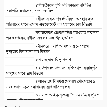
রাণীশংকৈলে ভূমি জরিপকারক সমিতির
সভাপতি ওয়াকেয়া, সম্পাদক মিলন
নবীনগরে রতনপুর ইউনিয়নে অসহায় দুস্ত
পরিবারের মাঝে এমপি এডভোকেট আঃ মান্নানের চাল বিতরণ।
সমাজসেবায় গ্লোবাল স্টার অ্যাওয়ার্ড সম্মাননা
পদক পেলেন, নবীনগরের ওবায়েদ উল্লাহ অবিদ।
নবীনগরে এমপি আব্দুল মান্নানের পক্ষে
দুঃস্থদের বিনামূল্যে চাল বিতরণ
জগৎ সংসার- বিন্দু পলাশ
রামু উপজেলা প্রশাসনের উদ্যোগে বন্যাদুর্গত
মানুষের মাঝে ত্রাণ বিতরণ
জলাবদ্ধতায় বিপর্যস্ত সেনবাগ পৌরসভার ৯
নম্বর ওয়ার্ড, দ্রুত সমাধানের দাবি বাসিন্দাদের
সেনবাগে আইন-শৃঙ্খলা উন্নয়নে সক্রিয় পুলিশ,
নেতৃত্বে ওসি আবদুর রহিম