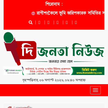
শিরোনাম :
রাণীশংকৈলে ভূমি জরিপকারক সমিতির সভাপত
বৃহস্পতিবার, ০৬ অগাস্ট ২০২৬, ০৬:৪০ অপরাহ্ন
Toggle
navigat