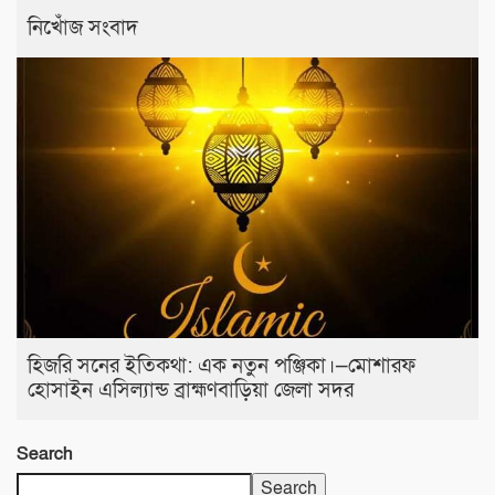
নিখোঁজ সংবাদ
হিজরি সনের ইতিকথা: এক নতুন পঞ্জিকা।—মোশারফ
হোসাইন এসিল্যান্ড ব্রাহ্মণবাড়িয়া জেলা সদর
Search
Search