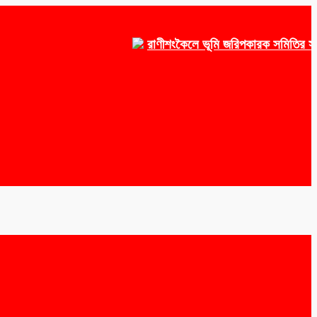
রাণীশংকৈলে ভূমি জরিপকারক সমিতির সভাপতি 