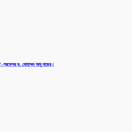
না”–প্রফেসর ড. মোহাম্মদ আবু নাছের।