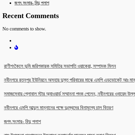
জগৎ সংসার- বিন্দু পলাশ
Recent Comments
No comments to show.
রাণীশংকৈলে ভূমি জরিপকারক সমিতির সভাপতি ওয়াকেয়া, সম্পাদক মিলন
নবীনগরে রতনপুর ইউনিয়নে অসহায় দুস্ত পরিবারের মাঝে এমপি এডভোকেট আঃ মান
সমাজসেবায় গ্লোবাল স্টার অ্যাওয়ার্ড সম্মাননা পদক পেলেন, নবীনগরের ওবায়েদ উল
নবীনগরে এমপি আব্দুল মান্নানের পক্ষে দুঃস্থদের বিনামূল্যে চাল বিতরণ
জগৎ সংসার- বিন্দু পলাশ