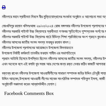
নবীনগরে মহান স্বাধীনতা দিবসে বীর মুক্তিযোদ্ধাদের সংবর্ধনা অনুষ্ঠান ও আলোচনা সভা অনু
মোঃখলিলুর রহমান খলিলঃআজ ২৬/০৩/২০২৪ রোজ মঙ্গলবার নবীনগর উপজেলা প্রশাসনের আয়োজ
নবীনগর সরকারি পাইলট উচ্চ বিদ্যালয়ে স্বাধীনতা গণকবর স্মৃতিসৌধে পুষ্পস্তবক অর্পণের মা
নবীনগর সরকারি পাইলট উচ্চ বিদ্যালয় মাঠে বিভিন্ন শিক্ষা প্রতিষ্ঠানের অংশ গ্রহনে কুচ
নবীনগর আসনের জাতীয় সংসদ সদস্য ফয়জুর রহমান বাদল।
নবীনগর উপজেলা প্রশাসনের আয়োজনে উপজেলা মিলনায়তনে
উপজেলা নির্বাহী কর্মকর্তা তানভীর ফরহাদ শামীম এর সভাপতিত্বে
প্রধান অতিথি হিসেবে উপস্থিত ছিলেন নবীনগর আসনের জাতীয় সংসদ সদস্য, নবীনগর উপজেলা
এখন অনেকে বলে এই বলাটা খুব সহজ আর দেশের জন্য রক্ত দেবার কঠিন কাজটি আপনার
বক্তব্য রাখেন নবীনগর উপজেলা আওয়ামীলীগের সাধারণ সম্পাদক জহির উদ্দিন চৌধুরী সাহ
উদ্দিন আহমেদ,উপজেলা আওয়ামী লীগের সাবেক সাংগঠনিক সম্পাদক শফিকুল ইসলা, কাজী জহির
অনুষ্ঠানটি সঞ্চালনা করেন আব্বাসউদ্দীন হেলাল।
Facebook Comments Box