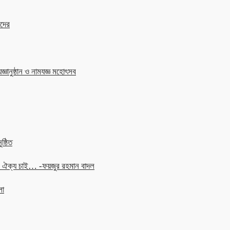
াদের
জ্ঞানুষ্ঠান ও নামযজ্ঞ মহোৎসব
ষ্ঠিত
চনে ঐক্য চাই… -ফয়জুর রহমান বাদল
লা