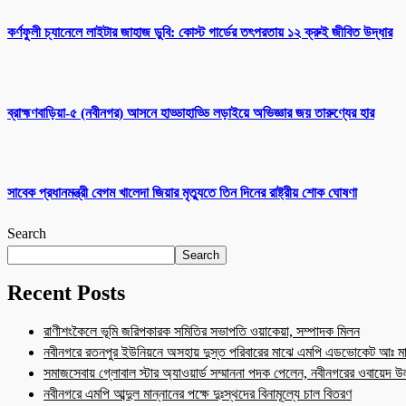
কর্ণফুলী চ্যানেলে লাইটার জাহাজ ডুবি: কোস্ট গার্ডের তৎপরতায় ১২ ক্রুই জীবিত উদ্ধার
ব্রাহ্মণবাড়িয়া-৫ (নবীনগর) আসনে হাড্ডাহাড্ডি লড়াইয়ে অভিজ্ঞার জয় তারুণ্যের হার
সাবেক প্রধানমন্ত্রী বেগম খালেদা জিয়ার মৃত্যুতে তিন দিনের রাষ্ট্রীয় শোক ঘোষণা
Search
Search
Recent Posts
রাণীশংকৈলে ভূমি জরিপকারক সমিতির সভাপতি ওয়াকেয়া, সম্পাদক মিলন
নবীনগরে রতনপুর ইউনিয়নে অসহায় দুস্ত পরিবারের মাঝে এমপি এডভোকেট আঃ মা
সমাজসেবায় গ্লোবাল স্টার অ্যাওয়ার্ড সম্মাননা পদক পেলেন, নবীনগরের ওবায়েদ 
নবীনগরে এমপি আব্দুল মান্নানের পক্ষে দুঃস্থদের বিনামূল্যে চাল বিতরণ