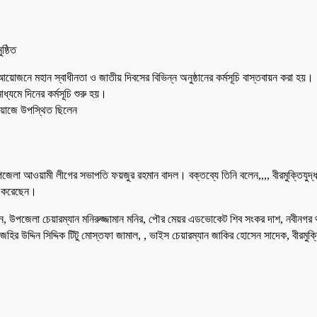
ষ্ঠিত
নে মহান স্বাধীনতা ও জাতীয় দিবসের বিভিন্ন অনুষ্ঠানের কর্মসূচি বাস্তবায়ন করা হয়।
ধ্যমে দিনের কর্মসূচি শুরু হয়।
কাওয়াজে উপস্থিত ছিলেন
 আওয়ামী লীগের সভাপতি ফয়জুর রহমান বাদল। বক্তব্যে তিনি বলেন,,,, বীরমুক্তিযুদ্ধারা
া করেছেন।
ান, উপজেলা চেয়ারম্যান মনিরুজ্জামান মনির, পৌর মেয়র এডভোকেট শিব সংকর দাশ, নবীনগর 
 উদ্দিন সিদ্দিক টিটু মোস্তফা জামাল, , ভাইস চেয়ারম্যান জাকির হোসেন সাদেক, বীরমুক্