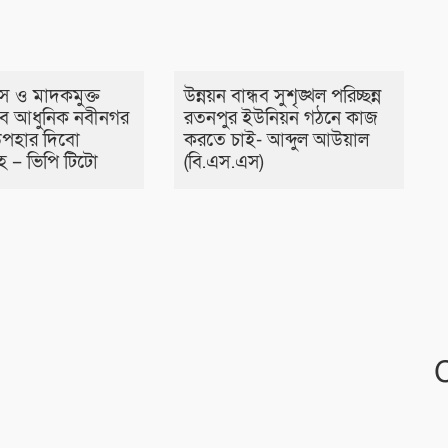
রাস ও মাদকমুক্ত
উন্নয়ন বান্ধব সুশৃঙ্খল পরিচ্ছন্ন
্ধব আধুনিক নবীনগর
রতনপুর ইউনিয়ন গঠনে কাজ
পহার দিবো
করতে চাই- আব্দুল আউয়াল
হ – ভিপি টিটো
(বি.এস.এস)