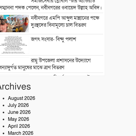
সমাজসেবায় গ্লোবাল স্টার অ্যাওয়ার্ড
সম্মাননা পদক পেলেন, নবীনগরের ওবায়েদ উল্লাহ অবিদ।
নবীনগরে এমপি আব্দুল মান্নানের পক্ষে
দুঃস্থদের বিনামূল্যে চাল বিতরণ
জগৎ সংসার- বিন্দু পলাশ
রামু উপজেলা প্রশাসনের উদ্যোগে
বন্যাদুর্গত মানুষের মাঝে ত্রাণ বিতরণ
জলাবদ্ধতায় বিপর্যস্ত সেনবাগ পৌরসভার
Archives
৯ নম্বর ওয়ার্ড, দ্রুত সমাধানের দাবি বাসিন্দাদের
সেনবাগে আইন-শৃঙ্খলা উন্নয়নে সক্রিয়
August 2026
পুলিশ, নেতৃত্বে ওসি আবদুর রহিম
July 2026
June 2026
২৮তম বর্ষে পদার্পণ উপলক্ষে শ্রীশ্রী
May 2026
লোকনাথ ধামে ১৫ দিনব্যাপী তারকব্রহ্ম
April 2026
মহানাম যজ্ঞানুষ্ঠান ও নামযজ্ঞ মহোৎসব
March 2026