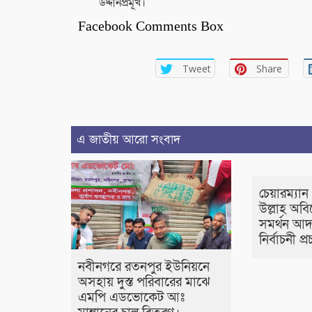
উদ্দীনপ্রমূখ।
Facebook Comments Box
Tweet
Share
এ জাতীয় আরো সংবাদ
চেয়ারম্যা
উল্লাহ অবি
সমর্থন আদ
নির্বাচনী প্
নবীনগরে রতনপুর ইউনিয়নে
অসহায় দুস্ত পরিবারের মাঝে
এমপি এডভোকেট আঃ