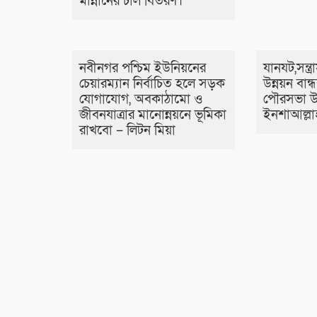
মান্নানের চাল বিতরণ।
নবীনগর পশ্চিম ইউনিয়নের
যানযট,সন্ত্
চেয়ারম্যান নির্বাচিত হলে সড়ক
উন্নয়ন বান
যোগাযোগ, অবকাঠামো ও
পৌরসভা উ
জীবনযাত্রার মানোন্নয়নে ভূমিকা
ইনশাআল্লা
রাখবো – লিটন মিয়া