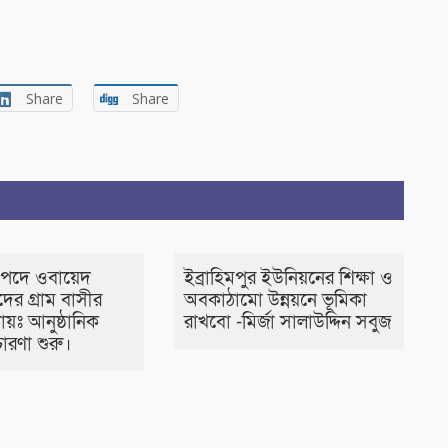
Share
Share
ন পদে ওবায়েদ
ইব্রাহিমপুর ইউনিয়নের শিক্ষা ও
দের গ্রাম বাসীর
অবকাঠামো উন্নয়নে ভূমিকা
ায়ঃ আনুষ্ঠানিক
রাখবো -মির্জা সালাউদ্দিন সবুজ
রচারণা শুরু।