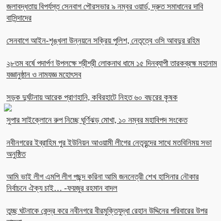
জলাবদ্ধতায় বিপর্যস্ত সেনবাগ পৌরসভার ৯ নম্বর ওয়ার্ড, দ্রুত সমাধানের দাবি
বাসিন্দাদের
সেনবাগে আইন-শৃঙ্খলা উন্নয়নে সক্রিয় পুলিশ, নেতৃত্বে ওসি আবদুর রহিম
২৮তম বর্ষে পদার্পণ উপলক্ষে শ্রীশ্রী লোকনাথ ধামে ১৫ দিনব্যাপী তারকব্রহ্ম মহানাম
যজ্ঞানুষ্ঠান ও নামযজ্ঞ মহোৎসব
সড়ক দুর্ঘটনায় আরেক প্রাণহানি, কবিরহাটে নিহত ৬০ বছরের কৃষক
সুপার সাইক্লোনে রুপ নিচ্ছে ঘূর্ণিঝড় মোখা, ১০ নম্বর মহাবিপদ সংকেত
নবীনগরের ইব্রাহিম পুর ইউনিয়ন আওয়ামী লীগের নেতৃবৃন্দের সাথে মতবিনিময় সভা
অনুষ্ঠিত
আমি ভাই লীগ এমপি লীগ পছন্দ করিনা আমি জননেত্রী শেখ হাসিনার নৌকার
নির্বাচনে ঐক্য চাই… -ফয়জুর রহমান বাদল
তুচ্ছ ঘটনাকে কেন্দ্র করে নবীনগরে বীরমুক্তিযুদ্ধা রেহান উদ্দিনের পরিবারের উপর