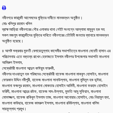
নবীনগরে কারাবন্দী আলেমদের মুক্তির দাবীতে মানববন্ধন অনুষ্ঠিত।
মোঃ খলিলুর রহমান খলিল
ব্রাহ্মণবাড়িয়া নবীনগরের পৌর এলাকার থানা গেইট সংলগ্নে আল্লামা মামুনুল হক সহ
সকল মজলুম কারাবন্দীদের মুক্তির দাবিতে নবীনগরের তৌহিদী জনতার ব্যানারে মানববন্ধন
অনুষ্ঠিত হয়েছে।
৪ আগষ্ট শুক্রবার মুফতী বেলায়েতুল্লাহ কাসেমীর সভাপতিত্বে মাওলানা মেহেদী হাসান এর
পরিচালনায় এতে বক্তব্য রাখেন হেফাজতে ইসলাম নবীনগর উপজেলার সভাপতি মাওলানা
আমিরুল ইসলাম,
সেক্রেটারী মাওলানা আব্দুল কাঈয়ুম ফারুকী,
নবীনগর দাওয়াতুল হক পরিষদের সেক্রেটারী হাফেজ মাওলানা মাকবুল হোসাইন, মাওলানা
ফোরকান উদ্দিন নবীপুরী, হাফেজ মাওলানা সানাউল্লাহ, মাওলানা মুমিনুল হক ভূঈয়া,
মাওলানা ফজলুর রহমান, মাওলানা মোকতার হোসাইন আমিনী, মাওলানা ফরহাদ হোসাইন
ফরিদী, মাওলানা আব্দুর রউফ, হাফেজ সাদ-উল্লাহ, মুফতি আবু সুফিয়ান, মাওলানা
মোফাজ্জল, হাফেজ রাকিবুল ইসলাম তাজ, মাওলানা আনোয়ার হোসাইন, মোঃ নিয়ামুল হুদা,
মাওলানা কাউছার, হাফেজ কামরুল ইসলাম, মাওলানা রবিউল্লাহ, মাওলানা খালিদ
সায়ফুল্লাহ প্রমুখ।