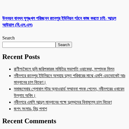
উন্নয়ন বান্ধব সুশৃঙ্খল পরিচ্ছন্ন রতনপুর ইউনিয়ন গঠনে কাজ করতে চাই- আব্দুল
আউয়াল (বি.এস.এস)
Search
Search
Recent Posts
রাণীশংকৈলে ভূমি জরিপকারক সমিতির সভাপতি ওয়াকেয়া, সম্পাদক মিলন
নবীনগরে রতনপুর ইউনিয়নে অসহায় দুস্ত পরিবারের মাঝে এমপি এডভোকেট আঃ
মান্নানের চাল বিতরণ।
সমাজসেবায় গ্লোবাল স্টার অ্যাওয়ার্ড সম্মাননা পদক পেলেন, নবীনগরের ওবায়েদ
উল্লাহ অবিদ।
নবীনগরে এমপি আব্দুল মান্নানের পক্ষে দুঃস্থদের বিনামূল্যে চাল বিতরণ
জগৎ সংসার- বিন্দু পলাশ
Recent Comments