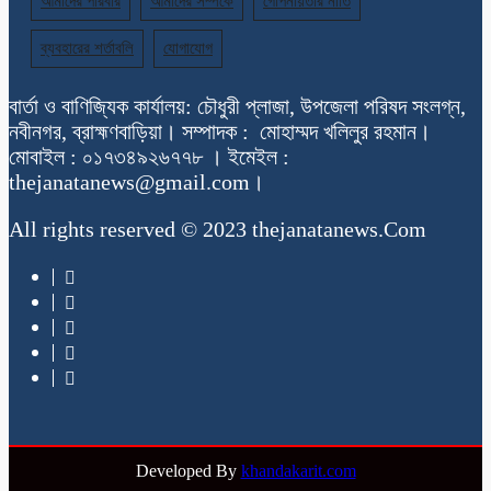
আমাদের পরিবার
আমাদের সম্পর্কে
গোপনীয়তার নীতি
ব্যবহারের শর্তাবলি
যোগাযোগ
বার্তা ও বাণিজ্যিক কার্যালয়: চৌধুরী প্লাজা, উপজেলা পরিষদ সংলগ্ন,
নবীনগর, ব্রাহ্মণবাড়িয়া। সম্পাদক : মোহাম্মদ খলিলুর রহমান।
মোবাইল : ০১৭৩৪৯২৬৭৭৮ । ইমেইল :
thejanatanews@gmail.com।
All rights reserved © 2023 thejanatanews.Com
Developed By
khandakarit.com