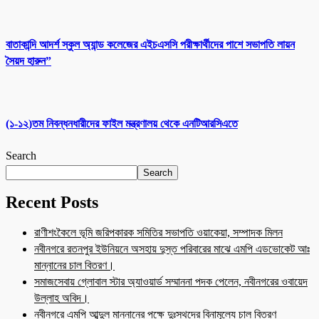
বাতাকান্দি আদর্শ স্কুল অ্যান্ড কলেজের এইচএসসি পরীক্ষার্থীদের পাশে সভাপতি লায়ন
সৈয়দ হারুন”
(১-১২)তম নিবন্ধনধারীদের ফাইল মন্ত্রণালয় থেকে এনটিআরসিএতে
Search
Search
Recent Posts
রাণীশংকৈলে ভূমি জরিপকারক সমিতির সভাপতি ওয়াকেয়া, সম্পাদক মিলন
নবীনগরে রতনপুর ইউনিয়নে অসহায় দুস্ত পরিবারের মাঝে এমপি এডভোকেট আঃ
মান্নানের চাল বিতরণ।
সমাজসেবায় গ্লোবাল স্টার অ্যাওয়ার্ড সম্মাননা পদক পেলেন, নবীনগরের ওবায়েদ
উল্লাহ অবিদ।
নবীনগরে এমপি আব্দুল মান্নানের পক্ষে দুঃস্থদের বিনামূল্যে চাল বিতরণ