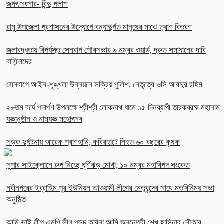
জগৎ সংসার- বিন্দু পলাশ
রামু উপজেলা প্রশাসনের উদ্যোগে বন্যাদুর্গত মানুষের মাঝে ত্রাণ বিতরণ
জলাবদ্ধতায় বিপর্যস্ত সেনবাগ পৌরসভার ৯ নম্বর ওয়ার্ড, দ্রুত সমাধানের দাবি
বাসিন্দাদের
সেনবাগে আইন-শৃঙ্খলা উন্নয়নে সক্রিয় পুলিশ, নেতৃত্বে ওসি আবদুর রহিম
২৮তম বর্ষে পদার্পণ উপলক্ষে শ্রীশ্রী লোকনাথ ধামে ১৫ দিনব্যাপী তারকব্রহ্ম মহানাম
যজ্ঞানুষ্ঠান ও নামযজ্ঞ মহোৎসব
সড়ক দুর্ঘটনায় আরেক প্রাণহানি, কবিরহাটে নিহত ৬০ বছরের কৃষক
সুপার সাইক্লোনে রুপ নিচ্ছে ঘূর্ণিঝড় মোখা, ১০ নম্বর মহাবিপদ সংকেত
নবীনগরের ইব্রাহিম পুর ইউনিয়ন আওয়ামী লীগের নেতৃবৃন্দের সাথে মতবিনিময় সভা
অনুষ্ঠিত
আমি ভাই লীগ এমপি লীগ পছন্দ করিনা আমি জননেত্রী শেখ হাসিনার নৌকার