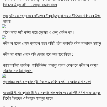
নির্বাচনে ঐক্য চাই… -ফয়জুর রহমান বাদল
তুচ্ছ ঘটনাকে কেন্দ্র করে নবীনগরে বীরমুক্তিযুদ্ধা রেহান উদ্দিনের পরিবারের উপর
হামলা
অবৈধ ভাবে মাটি কাটার দায়ে ড্রেজার ও ভেকু মেশিন জব্দ।
নবীনগর মডেল প্রেস ক্লাবের নতুন কমিটি গঠন সভাপতি খলিল সম্পাদক হুমায়ূন
নবীনগরে বাজার থেকে বাড়ি ফেরার পথে বজ্রপাতে নিহত ১
ব্রাহ্মণবাড়িয়া পাবলিক প্রসিকিউটর মাহাবুব আলম খোকনকে নবীনগর কল্যাণ
সমিতির সংবর্ধনা প্রদান
প্রলোভন দেখিয়ে প্রতিবন্ধী শিশুকে একাধিবার ধর্ষণের অভিযোগে মামলা
আওয়ামীলীগের ব্যানার টানিয়ে সরকারি খাল দখল করে মার্কেট নির্মাণ কাজ বন্ধের
নির্দেশ দিয়েছেন এসিল্যান্ড মাহমুদা জাহান