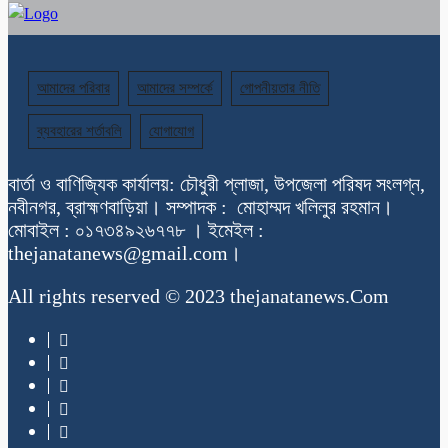
আমাদের পরিবার
আমাদের সম্পর্কে
গোপনীয়তার নীতি
ব্যবহারের শর্তাবলি
যোগাযোগ
বার্তা ও বাণিজ্যিক কার্যালয়: চৌধুরী প্লাজা, উপজেলা পরিষদ সংলগ্ন,
নবীনগর, ব্রাহ্মণবাড়িয়া। সম্পাদক : মোহাম্মদ খলিলুর রহমান।
মোবাইল : ০১৭৩৪৯২৬৭৭৮ । ইমেইল :
thejanatanews@gmail.com।
All rights reserved © 2023 thejanatanews.Com