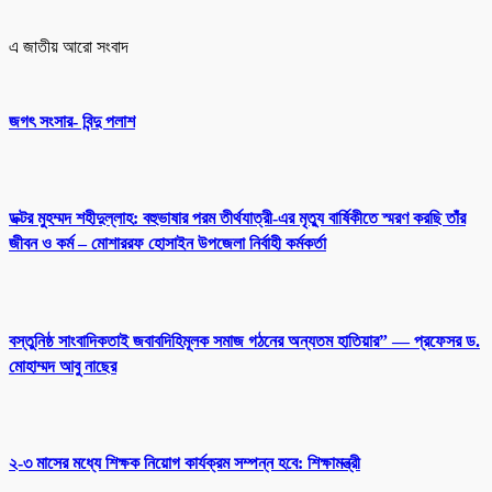
এ জাতীয় আরো সংবাদ
জগৎ সংসার- বিন্দু পলাশ
ডক্টর মুহম্মদ শহীদুল্লাহ: বহুভাষার পরম তীর্থযাত্রী-এর মৃত্যু বার্ষিকীতে স্মরণ করছি তাঁর
জীবন ও কর্ম – মোশাররফ হোসাইন উপজেলা নির্বাহী কর্মকর্তা
বস্তুনিষ্ঠ সাংবাদিকতাই জবাবদিহিমূলক সমাজ গঠনের অন্যতম হাতিয়ার” — প্রফেসর ড.
মোহাম্মদ আবু নাছের
২-৩ মাসের মধ্যে শিক্ষক নিয়োগ কার্যক্রম সম্পন্ন হবে: শিক্ষামন্ত্রী