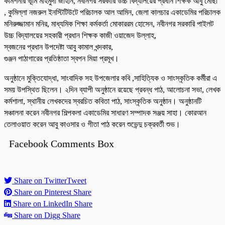
কমিশনার ভূমি মাহমুদা জাহান, নবীনগর সরকারি উচ্চ বিদ্যালয়ের প্রধান শিক্ষক আবু মোছা
, কুমিল্লা নজরুল ইনস্টিটিউটে পরিচালক আল আমিন, জেলা কালচার একাডেমির পরিচালক
মনিরুজ্জামান মনির, মাধ্যমিক শিক্ষা কর্মকর্তা মোকাররম হোসেন, নবীনগর সরকারি পাইলট
উচ্চ বিদ্যালয়ের সহকারী প্রধান শিক্ষক কাজী ওয়াজেদ উল্লাহ,
স্বজনের প্রধান উপদেষ্টা আবু কামাল খন্দকার,
গুঞ্জন পাঠাগারের প্রতিষ্ঠাতা স্বপন মিয়া প্রমূখ।
অনুষ্ঠানে মুক্তিযোদ্ধা, সাংবাদিক সহ উপজেলার কবি ,সাহিত্যিক ও সাংস্কৃতিক কর্মীরা এ
সময় উপস্থিত ছিলেন। ২দিন ব্যাপী অনুষ্ঠানে রয়েছে প্রবন্ধ পাঠ, আলোচনা সভা, লেখক
কর্মশালা, স্থানীয় লেখকদের স্বরচিত কবিতা পাঠ, সাংস্কৃতিক অনুষ্ঠান। অনুষ্ঠানটি
সঞ্চালনা করেন নবীনগর শিল্পকলা একাডেমির সাধারণ সম্পাদক সঞ্জয় সাহা। কোরআন
তেলাওয়াত করেন আবু কাওসার ও গীতা পাঠ করেন শুভেন্দু চক্রবর্তী শুভ।
Facebook Comments Box
Share on Twitter
Tweet
Share on Pinterest
Share
Share on LinkedIn
Share
Share on Digg
Share