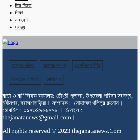
লিড নিউজ
শিক্ষা
সারাদেশ
স্বাস্থ্য
আমাদের পরিবার
আমাদের সম্পর্কে
গোপনীয়তার নীতি
ব্যবহারের শর্তাবলি
যোগাযোগ
বার্তা ও বাণিজ্যিক কার্যালয়: চৌধুরী প্লাজা, উপজেলা পরিষদ সংলগ্ন,
নবীনগর, ব্রাহ্মণবাড়িয়া। সম্পাদক : মোহাম্মদ খলিলুর রহমান।
মোবাইল : ০১৭৩৪৯২৬৭৭৮ । ইমেইল :
thejanatanews@gmail.com।
All rights reserved © 2023 thejanatanews.Com