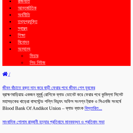
রাজনীতি
আন্তর্জাতিক
অর্থনীতি
তথ্যপ্রযুক্তি
স্বাস্থ্য
শিক্ষা
বিনোদন
অন্যান্য
ফিচার
লিড নিউজ
/
জীবন বাঁচাতে রক্ত দান করে বাড়ী ফেরার পথে জীবন গেল যুবকের
ব্রাহ্মণবাড়িয়ায় একজন মূমুর্ষু রোগিকে ব্লাড ডোনেট করে ফেরার পথে কুমিল্লা সিলেট
মহাসড়কের খাড়েরা বাসস্টেন্ড পল্লি বিদ্যুৎ অফিস সংলগ্ন ট্রাক ও সিএনজি সংঘর্ষে
Blood Bank Of Andikot Union – ব্লাড ব্যাংক
বিস্তারিত...
সাংবাদিক গোলাম রাব্বানী হত্যার প্রতিবাদে মানববন্ধন ও প্রতিবাদ সভা