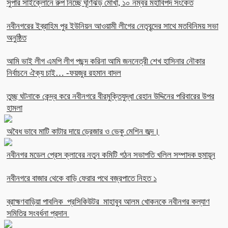
সুপার সাইক্লোনে রুপ নিচ্ছে ঘূর্ণিঝড় মোখা, ১০ নম্বর মহাবিপদ সংকেত
নবীনগরের ইব্রাহিম পুর ইউনিয়ন আওয়ামী লীগের নেতৃবৃন্দের সাথে মতবিনিময় সভা
অনুষ্ঠিত
আমি ভাই লীগ এমপি লীগ পছন্দ করিনা আমি জননেত্রী শেখ হাসিনার নৌকার
নির্বাচনে ঐক্য চাই… -ফয়জুর রহমান বাদল
তুচ্ছ ঘটনাকে কেন্দ্র করে নবীনগরে বীরমুক্তিযুদ্ধা রেহান উদ্দিনের পরিবারের উপর
হামলা
অবৈধ ভাবে মাটি কাটার দায়ে ড্রেজার ও ভেকু মেশিন জব্দ।
নবীনগর মডেল প্রেস ক্লাবের নতুন কমিটি গঠন সভাপতি খলিল সম্পাদক হুমায়ূন
নবীনগরে বাজার থেকে বাড়ি ফেরার পথে বজ্রপাতে নিহত ১
ব্রাহ্মণবাড়িয়া পাবলিক প্রসিকিউটর মাহাবুব আলম খোকনকে নবীনগর কল্যাণ
সমিতির সংবর্ধনা প্রদান