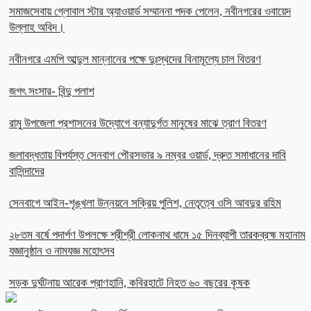
সমাজসেবায় গ্লোবাল স্টার অ্যাওয়ার্ড সম্মাননা পদক পেলেন, নবীনগরের ওবায়েদ
উল্লাহ অবিদ।
নবীনগরে এমপি আব্দুল মান্নানের পক্ষে দুঃস্থদের বিনামূল্যে চাল বিতরণ
জগৎ সংসার- বিন্দু পলাশ
রামু উপজেলা প্রশাসনের উদ্যোগে বন্যাদুর্গত মানুষের মাঝে ত্রাণ বিতরণ
জলাবদ্ধতায় বিপর্যস্ত সেনবাগ পৌরসভার ৯ নম্বর ওয়ার্ড, দ্রুত সমাধানের দাবি
বাসিন্দাদের
সেনবাগে আইন-শৃঙ্খলা উন্নয়নে সক্রিয় পুলিশ, নেতৃত্বে ওসি আবদুর রহিম
২৮তম বর্ষে পদার্পণ উপলক্ষে শ্রীশ্রী লোকনাথ ধামে ১৫ দিনব্যাপী তারকব্রহ্ম মহানাম
যজ্ঞানুষ্ঠান ও নামযজ্ঞ মহোৎসব
সড়ক দুর্ঘটনায় আরেক প্রাণহানি, কবিরহাটে নিহত ৬০ বছরের কৃষক