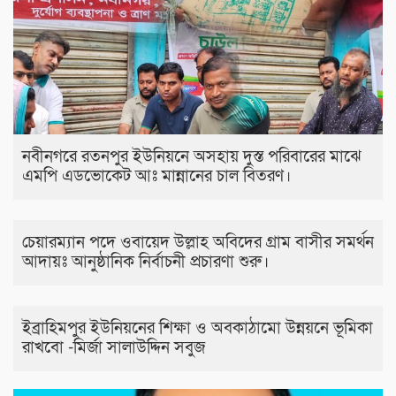
নবীনগরে রতনপুর ইউনিয়নে অসহায় দুস্ত পরিবারের মাঝে
এমপি এডভোকেট আঃ মান্নানের চাল বিতরণ।
চেয়ারম্যান পদে ওবায়েদ উল্লাহ অবিদের গ্রাম বাসীর সমর্থন
আদায়ঃ আনুষ্ঠানিক নির্বাচনী প্রচারণা শুরু।
ইব্রাহিমপুর ইউনিয়নের শিক্ষা ও অবকাঠামো উন্নয়নে ভূমিকা
রাখবো -মির্জা সালাউদ্দিন সবুজ