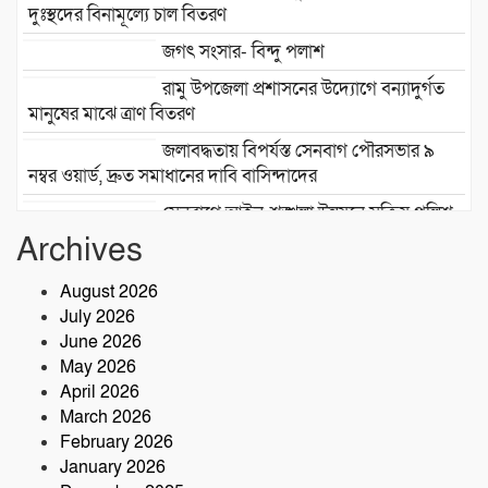
দুঃস্থদের বিনামূল্যে চাল বিতরণ
জগৎ সংসার- বিন্দু পলাশ
রামু উপজেলা প্রশাসনের উদ্যোগে বন্যাদুর্গত
মানুষের মাঝে ত্রাণ বিতরণ
জলাবদ্ধতায় বিপর্যস্ত সেনবাগ পৌরসভার ৯
নম্বর ওয়ার্ড, দ্রুত সমাধানের দাবি বাসিন্দাদের
সেনবাগে আইন-শৃঙ্খলা উন্নয়নে সক্রিয় পুলিশ,
নেতৃত্বে ওসি আবদুর রহিম
Archives
২৮তম বর্ষে পদার্পণ উপলক্ষে শ্রীশ্রী লোকনাথ
August 2026
ধামে ১৫ দিনব্যাপী তারকব্রহ্ম মহানাম
July 2026
যজ্ঞানুষ্ঠান ও নামযজ্ঞ মহোৎসব
June 2026
সড়ক দুর্ঘটনায় আরেক প্রাণহানি, কবিরহাটে
May 2026
নিহত ৬০ বছরের কৃষক
April 2026
March 2026
February 2026
January 2026