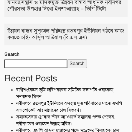
যানযট,সন্ত্রাস ও মাদকমুক্ত উন্নয়ন বান্ধব আধুনিক নবীনগর
পৌরসভা উপহার দিবো ইনশাআল্লাহ – ভিপি টিটো
উন্নয়ন বান্ধব সুশৃঙ্খল পরিচ্ছন্ন রতনপুর ইউনিয়ন গঠনে কাজ
করতে চাই- আব্দুল আউয়াল (বি.এস.এস)
Search
Search
Recent Posts
রাণীশংকৈলে ভূমি জরিপকারক সমিতির সভাপতি ওয়াকেয়া,
সম্পাদক মিলন
নবীনগরে রতনপুর ইউনিয়নে অসহায় দুস্ত পরিবারের মাঝে এমপি
এডভোকেট আঃ মান্নানের চাল বিতরণ।
সমাজসেবায় গ্লোবাল স্টার অ্যাওয়ার্ড সম্মাননা পদক পেলেন,
নবীনগরের ওবায়েদ উল্লাহ অবিদ।
নবীনগরে এমপি আব্দুল মান্নানের পক্ষে দুঃস্থদের বিনামূল্যে চাল