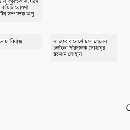
 সাংস্কৃতিক সংগঠন
 কমিটি ঘোষণা
টন সম্পাদক অপু
েতা রিয়াজ
না ফেরার দেশে চলে গেলেন
চলচ্চিত্র পরিচালক সোহানুর
রহমান সোহান