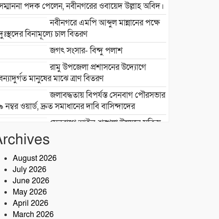
সম্মাননা পদক পেলেন, নবীনগরের ওবায়েদ উল্লাহ অবিদ।
নবীনগরে এমপি আব্দুল মান্নানের পক্ষে
দুঃস্থদের বিনামূল্যে চাল বিতরণ
জগৎ সংসার- বিন্দু পলাশ
রামু উপজেলা প্রশাসনের উদ্যোগে
বন্যাদুর্গত মানুষের মাঝে ত্রাণ বিতরণ
জলাবদ্ধতায় বিপর্যস্ত সেনবাগ পৌরসভার
৯ নম্বর ওয়ার্ড, দ্রুত সমাধানের দাবি বাসিন্দাদের
সেনবাগে আইন-শৃঙ্খলা উন্নয়নে সক্রিয়
পুলিশ, নেতৃত্বে ওসি আবদুর রহিম
Archives
২৮তম বর্ষে পদার্পণ উপলক্ষে শ্রীশ্রী
August 2026
লোকনাথ ধামে ১৫ দিনব্যাপী তারকব্রহ্ম
July 2026
মহানাম যজ্ঞানুষ্ঠান ও নামযজ্ঞ মহোৎসব
June 2026
সড়ক দুর্ঘটনায় আরেক প্রাণহানি,
May 2026
কবিরহাটে নিহত ৬০ বছরের কৃষক
April 2026
March 2026