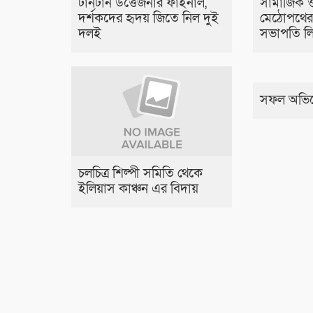
টানটান উত্তেজনার ফাইনাল,
সামাজিক ও
দর্শকদের হৃদয় জিতে নিল দুই
মেঠোপথের
দলই
সভাপতি লি
সফল অভিন
চলচিত্র শিল্পী সমিতি থেকে
ইলিয়াস কাঞ্চন এর বিদায়