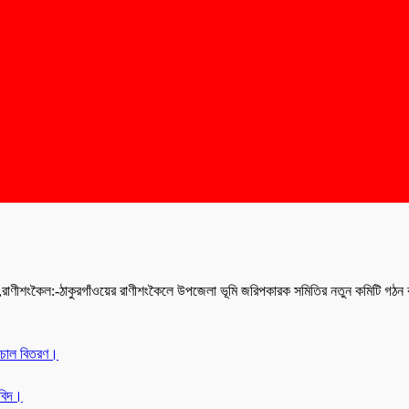
,রাণীশংকৈল:-ঠাকুরগাঁওয়ের রাণীশংকৈলে উপজেলা ভূমি জরিপকারক সমিতির নতুন কমিটি গঠ
 চাল বিতরণ।
অবিদ।