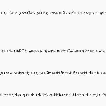
তিবেদক, নবীনগর: ব্রাহ্মণবাড়িয়া ৫ (নবীনগর) আসনের মাননীয় জাতীয় সংসদ সদস্য জনাব অ্য
ক্সবাজার জেলা প্রতিনিধি: কক্সবাজারের রামু উপজেলায় সাম্প্রতিক বন্যায় ক্ষতিগ্রস্ত ও অ
প্রফেসর ড. মোহাম্মদ আবু নাছের, ব্যুরো চীফ নোয়াখালী: নোয়াখালীর সেনবাগ পৌরসভার ৯ নম্বর ও
োহাম্মদ আবু নাছের, ব্যুরো চীফ নোয়াখালী: নোয়াখালীর সেনবাগ উপজেলায় আইন-শৃঙ্খলা পরি