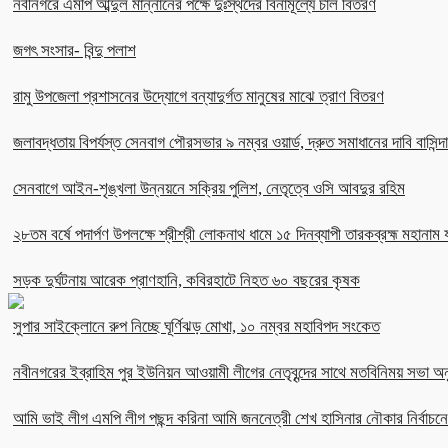
নবীনগরে এমপি আব্দুল মান্নানের পক্ষে দুঃস্থদের বিনামূল্যে চাল বিতরণ
জগৎ সংসার- বিন্দু পলাশ
রামু উপজেলা প্রশাসনের উদ্যোগে বন্যাদুর্গত মানুষের মাঝে ত্রাণ বিতরণ
জলাবদ্ধতায় বিপর্যস্ত সেনবাগ পৌরসভার ৯ নম্বর ওয়ার্ড, দ্রুত সমাধানের দাবি বাসিন্দ
সেনবাগে আইন-শৃঙ্খলা উন্নয়নে সক্রিয় পুলিশ, নেতৃত্বে ওসি আবদুর রহিম
২৮তম বর্ষে পদার্পণ উপলক্ষে শ্রীশ্রী লোকনাথ ধামে ১৫ দিনব্যাপী তারকব্রহ্ম মহানাম য
সড়ক দুর্ঘটনায় আরেক প্রাণহানি, কবিরহাটে নিহত ৬০ বছরের কৃষক
সুপার সাইক্লোনে রুপ নিচ্ছে ঘূর্ণিঝড় মোখা, ১০ নম্বর মহাবিপদ সংকেত
নবীনগরের ইব্রাহিম পুর ইউনিয়ন আওয়ামী লীগের নেতৃবৃন্দের সাথে মতবিনিময় সভা অনু
আমি ভাই লীগ এমপি লীগ পছন্দ করিনা আমি জননেত্রী শেখ হাসিনার নৌকার নির্বা