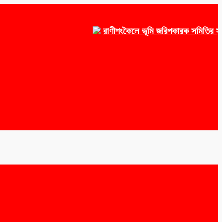
রাণীশংকৈলে ভূমি জরিপকারক সমিতির সভাপতি 