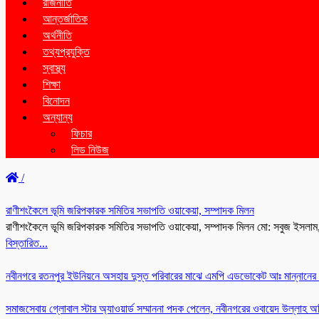
রাজনীতি
আন্তর্জাতিক
অর্থনীতি
তথ্যপ্রযুক্তি
স্বাস্থ্য
শিক্ষা
বিনোদন
অন্যান্য
ফিচার
লিড নিউজ
/
রাণীশংকৈলে ভূমি জরিপকারক সমিতির সভাপতি ওয়াকেয়া, সম্পাদক মিলন
রাণীশংকৈলে ভূমি জরিপকারক সমিতির সভাপতি ওয়াকেয়া, সম্পাদক মিলন মো: সবুজ ইসলাম
বিস্তারিত...
নবীনগরে রতনপুর ইউনিয়নে অসহায় দুস্ত পরিবারের মাঝে এমপি এডভোকেট আঃ মান্নানের
সমাজসেবায় গ্লোবাল স্টার অ্যাওয়ার্ড সম্মাননা পদক পেলেন, নবীনগরের ওবায়েদ উল্লাহ 