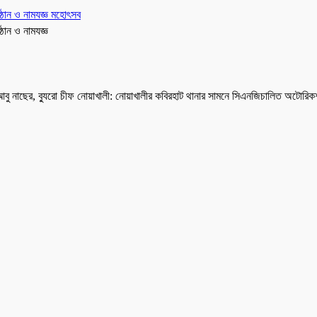
ুষ্ঠান ও নামযজ্ঞ মহোৎসব
্ঠান ও নামযজ্ঞ
আবু নাছের, ব্যুরো চীফ নোয়াখালী: নোয়াখালীর কবিরহাট থানার সামনে সিএনজিচালিত অটোরি