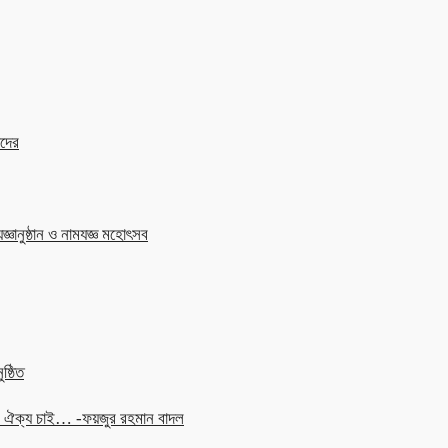
াদের
জ্ঞানুষ্ঠান ও নামযজ্ঞ মহোৎসব
ষ্ঠিত
চনে ঐক্য চাই… -ফয়জুর রহমান বাদল