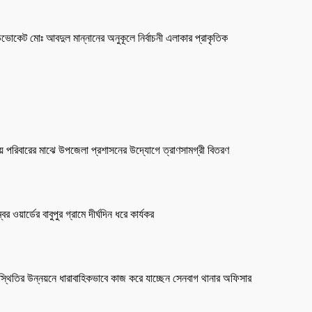
াডভোকেট মোঃ আবদুল মান্নানের অনুকূলে নির্বাচনী এলাকার প্রাকৃতিক
সহায় পরিবারের মাঝে উপজেলা প্রশাসনের উদ্যোগে ত্রাণসামগ্রী বিতরণ
য়ার্ডের বাবুপুর গ্রামে দীর্ঘদিন ধরে কার্যকর
স্থিতির উন্নয়নে ধারাবাহিকভাবে কাজ করে যাচ্ছেন সেনবাগ থানার অফিসার