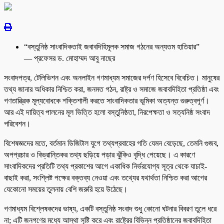
“বস্তুনিষ্ঠ সাংবাদিকতাই জবাবদিহিমূলক সমাজ গঠনের অন্যতম হাতিয়ার”
— প্রফেসর ড. মোহাম্মদ আবু নাছের
সংবাদপত্র, টেলিভিশন এবং অনলাইন গণমাধ্যম সমাজের দর্পণ হিসেবে বিবেচিত। মানুষের
তথ্য জানার অধিকার নিশ্চিত করা, জনমত গঠন, রাষ্ট্র ও সমাজে জবাবদিহিতা প্রতিষ্ঠা এবং
গণতান্ত্রিক মূল্যবোধকে শক্তিশালী করতে সাংবাদিকতার ভূমিকা অত্যন্ত গুরুত্বপূর্ণ।
আর এই দায়িত্ব পালনের মূল ভিত্তি হলো বস্তুনিষ্ঠতা, নিরপেক্ষতা ও সত্যনিষ্ঠ সংবাদ
পরিবেশন।
বিশেষজ্ঞদের মতে, বর্তমান ডিজিটাল যুগে তথ্যপ্রবাহের গতি যেমন বেড়েছে, তেমনি গুজব,
অপপ্রচার ও বিভ্রান্তিকর তথ্য ছড়িয়ে পড়ার ঝুঁকিও বৃদ্ধি পেয়েছে। এ কারণে
সাংবাদিকদের প্রতিটি তথ্য প্রকাশের আগে একাধিক নির্ভরযোগ্য সূত্র থেকে যাচাই-
বাছাই করা, সংশ্লিষ্ট পক্ষের বক্তব্য নেওয়া এবং তথ্যের যথার্থতা নিশ্চিত করা আগের
যেকোনো সময়ের তুলনায় বেশি জরুরি হয়ে উঠেছে।
গণমাধ্যম বিশ্লেষকদের ভাষ্য, একটি বস্তুনিষ্ঠ সংবাদ শুধু কোনো ঘটনার বিবরণ তুলে ধরে
না; এটি জনগণের মধ্যে আস্থা সৃষ্টি করে এবং রাষ্ট্রের বিভিন্ন প্রতিষ্ঠানের জবাবদিহিতা