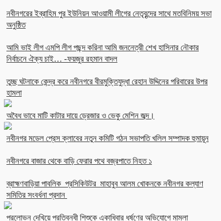
নবীনগরের ইব্রাহিম পুর ইউনিয়ন আওয়ামী লীগের নেতৃবৃন্দের সাথে মতবিনিময় সভা
অনুষ্ঠিত
আমি ভাই লীগ এমপি লীগ পছন্দ করিনা আমি জননেত্রী শেখ হাসিনার নৌকার
নির্বাচনে ঐক্য চাই… -ফয়জুর রহমান বাদল
তুচ্ছ ঘটনাকে কেন্দ্র করে নবীনগরে বীরমুক্তিযুদ্ধা রেহান উদ্দিনের পরিবারের উপর
হামলা
অবৈধ ভাবে মাটি কাটার দায়ে ড্রেজার ও ভেকু মেশিন জব্দ।
নবীনগর মডেল প্রেস ক্লাবের নতুন কমিটি গঠন সভাপতি খলিল সম্পাদক হুমায়ূন
নবীনগরে বাজার থেকে বাড়ি ফেরার পথে বজ্রপাতে নিহত ১
ব্রাহ্মণবাড়িয়া পাবলিক প্রসিকিউটর মাহাবুব আলম খোকনকে নবীনগর কল্যাণ
সমিতির সংবর্ধনা প্রদান
প্রলোভন দেখিয়ে প্রতিবন্ধী শিশুকে একাধিবার ধর্ষণের অভিযোগে মামলা