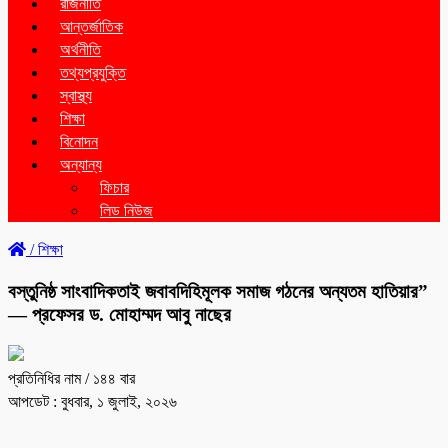
রাজনীতি
আন্তর্জাতিক
অর্থনীতি
তথ্যপ্রযুক্তি
স্বাস্থ্য
শিক্ষা
বিনোদন
অন্যান্য
ফিচার
লিড নিউজ
/
শিক্ষা
বস্তুনিষ্ঠ সাংবাদিকতাই জবাবদিহিমূলক সমাজ গঠনের অন্যতম হাতিয়ার”
— প্রফেসর ড. মোহাম্মদ আবু নাছের
প্রতিনিধির নাম
/ ১৪৪ বার
আপডেট : বুধবার, ১ জুলাই, ২০২৬