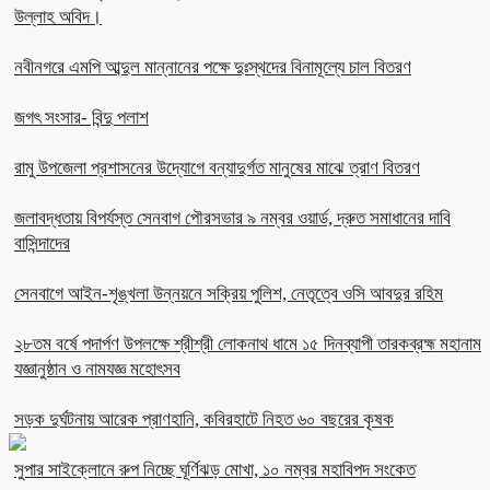
উল্লাহ অবিদ।
নবীনগরে এমপি আব্দুল মান্নানের পক্ষে দুঃস্থদের বিনামূল্যে চাল বিতরণ
জগৎ সংসার- বিন্দু পলাশ
রামু উপজেলা প্রশাসনের উদ্যোগে বন্যাদুর্গত মানুষের মাঝে ত্রাণ বিতরণ
জলাবদ্ধতায় বিপর্যস্ত সেনবাগ পৌরসভার ৯ নম্বর ওয়ার্ড, দ্রুত সমাধানের দাবি
বাসিন্দাদের
সেনবাগে আইন-শৃঙ্খলা উন্নয়নে সক্রিয় পুলিশ, নেতৃত্বে ওসি আবদুর রহিম
২৮তম বর্ষে পদার্পণ উপলক্ষে শ্রীশ্রী লোকনাথ ধামে ১৫ দিনব্যাপী তারকব্রহ্ম মহানাম
যজ্ঞানুষ্ঠান ও নামযজ্ঞ মহোৎসব
সড়ক দুর্ঘটনায় আরেক প্রাণহানি, কবিরহাটে নিহত ৬০ বছরের কৃষক
সুপার সাইক্লোনে রুপ নিচ্ছে ঘূর্ণিঝড় মোখা, ১০ নম্বর মহাবিপদ সংকেত