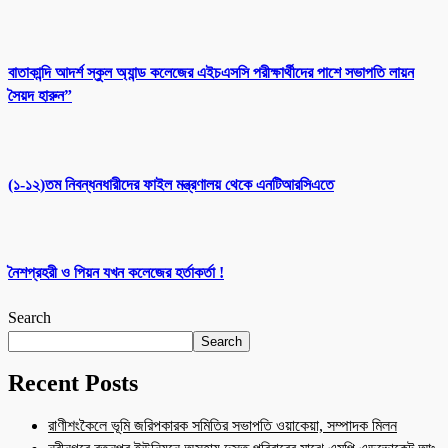
বাতাকান্দি আদর্শ স্কুল অ্যান্ড কলেজের এইচএসসি পরীক্ষার্থীদের পাশে সভাপতি লায়ন
সৈয়দ হারুন”
(১-১২)তম নিবন্ধনধারীদের ফাইল মন্ত্রণালয় থেকে এনটিআরসিএতে
নৈশপ্রহরী ও পিয়ন যখন কলেজের হর্তাকর্তা !
Search
Search
Recent Posts
রাণীশংকৈলে ভূমি জরিপকারক সমিতির সভাপতি ওয়াকেয়া, সম্পাদক মিলন