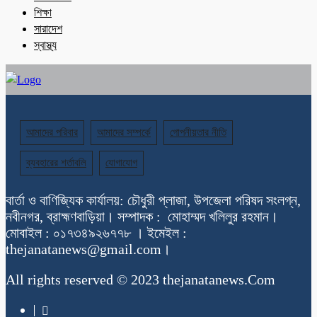
শিক্ষা
সারাদেশ
স্বাস্থ্য
আমাদের পরিবার
আমাদের সম্পর্কে
গোপনীয়তার নীতি
ব্যবহারের শর্তাবলি
যোগাযোগ
বার্তা ও বাণিজ্যিক কার্যালয়: চৌধুরী প্লাজা, উপজেলা পরিষদ সংলগ্ন,
নবীনগর, ব্রাহ্মণবাড়িয়া। সম্পাদক : মোহাম্মদ খলিলুর রহমান।
মোবাইল : ০১৭৩৪৯২৬৭৭৮ । ইমেইল :
thejanatanews@gmail.com।
All rights reserved © 2023 thejanatanews.Com