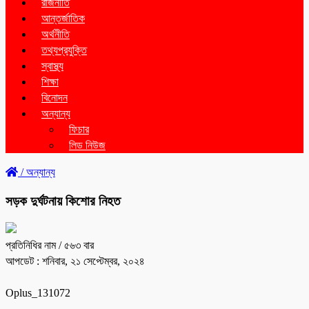
রাজনীতি
আন্তর্জাতিক
অর্থনীতি
তথ্যপ্রযুক্তি
স্বাস্থ্য
শিক্ষা
বিনোদন
অন্যান্য
ফিচার
লিড নিউজ
/
অন্যান্য
সড়ক দুর্ঘটনায় কিশোর নিহত
প্রতিনিধির নাম
/ ৫৬৩ বার
আপডেট : শনিবার, ২১ সেপ্টেম্বর, ২০২৪
Oplus_131072