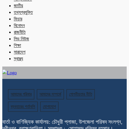
জাতীয়
তথ্যপ্রযুক্তি
ফিচার
বিনোদন
রাজনীতি
লিড নিউজ
শিক্ষা
সারাদেশ
স্বাস্থ্য
আমাদের পরিবার
আমাদের সম্পর্কে
গোপনীয়তার নীতি
ব্যবহারের শর্তাবলি
যোগাযোগ
বার্তা ও বাণিজ্যিক কার্যালয়: চৌধুরী প্লাজা, উপজেলা পরিষদ সংলগ্ন,
নবীনগর, ব্রাহ্মণবাড়িয়া। সম্পাদক : মোহাম্মদ খলিলুর রহমান।