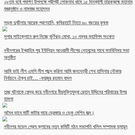
২৮তম বর্ষে পদার্পণ উপলক্ষে শ্রীশ্রী লোকনাথ ধামে ১৫ দিনব্যাপী তারকব্রহ্ম মহানাম
যজ্ঞানুষ্ঠান ও নামযজ্ঞ মহোৎসব
সড়ক দুর্ঘটনায় আরেক প্রাণহানি, কবিরহাটে নিহত ৬০ বছরের কৃষক
সুপার সাইক্লোনে রুপ নিচ্ছে ঘূর্ণিঝড় মোখা, ১০ নম্বর মহাবিপদ সংকেত
নবীনগরের ইব্রাহিম পুর ইউনিয়ন আওয়ামী লীগের নেতৃবৃন্দের সাথে মতবিনিময় সভা
অনুষ্ঠিত
আমি ভাই লীগ এমপি লীগ পছন্দ করিনা আমি জননেত্রী শেখ হাসিনার নৌকার
নির্বাচনে ঐক্য চাই… -ফয়জুর রহমান বাদল
তুচ্ছ ঘটনাকে কেন্দ্র করে নবীনগরে বীরমুক্তিযুদ্ধা রেহান উদ্দিনের পরিবারের উপর
হামলা
অবৈধ ভাবে মাটি কাটার দায়ে ড্রেজার ও ভেকু মেশিন জব্দ।
নবীনগর মডেল প্রেস ক্লাবের নতুন কমিটি গঠন সভাপতি খলিল সম্পাদক হুমায়ূন