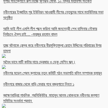
সুপার সাইক্লোনে রুপ নিচ্ছে ঘূর্ণিঝড় মোখা, ১০ নম্বর মহাবিপদ সংকেত
নবীনগরের ইব্রাহিম পুর ইউনিয়ন আওয়ামী লীগের নেতৃবৃন্দের সাথে মতবিনিময় সভা
অনুষ্ঠিত
আমি ভাই লীগ এমপি লীগ পছন্দ করিনা আমি জননেত্রী শেখ হাসিনার নৌকার
নির্বাচনে ঐক্য চাই… -ফয়জুর রহমান বাদল
তুচ্ছ ঘটনাকে কেন্দ্র করে নবীনগরে বীরমুক্তিযুদ্ধা রেহান উদ্দিনের পরিবারের উপর
হামলা
অবৈধ ভাবে মাটি কাটার দায়ে ড্রেজার ও ভেকু মেশিন জব্দ।
নবীনগর মডেল প্রেস ক্লাবের নতুন কমিটি গঠন সভাপতি খলিল সম্পাদক হুমায়ূন
নবীনগরে বাজার থেকে বাড়ি ফেরার পথে বজ্রপাতে নিহত ১
ব্রাহ্মণবাড়িয়া পাবলিক প্রসিকিউটর মাহাবুব আলম খোকনকে নবীনগর কল্যাণ
সমিতির সংবর্ধনা প্রদান