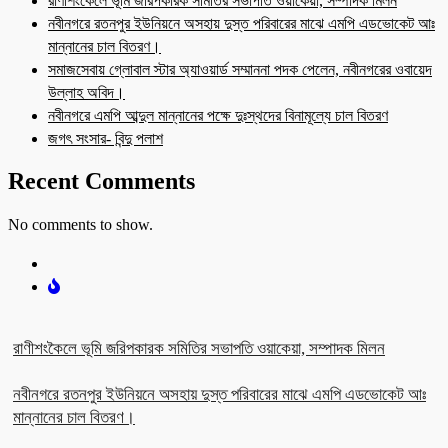
রাণীশংকৈলে ভূমি জরিপকারক সমিতির সভাপতি ওয়াকেয়া, সম্পাদক মিলন
নবীনগরে রতনপুর ইউনিয়নে অসহায় দুস্ত পরিবারের মাঝে এমপি এডভোকেট আঃ
মান্নানের চাল বিতরণ।
সমাজসেবায় গ্লোবাল স্টার অ্যাওয়ার্ড সম্মাননা পদক পেলেন, নবীনগরের ওবায়েদ
উল্লাহ অবিদ।
নবীনগরে এমপি আব্দুল মান্নানের পক্ষে দুঃস্থদের বিনামূল্যে চাল বিতরণ
জগৎ সংসার- বিন্দু পলাশ
Recent Comments
No comments to show.
রাণীশংকৈলে ভূমি জরিপকারক সমিতির সভাপতি ওয়াকেয়া, সম্পাদক মিলন
নবীনগরে রতনপুর ইউনিয়নে অসহায় দুস্ত পরিবারের মাঝে এমপি এডভোকেট আঃ
মান্নানের চাল বিতরণ।