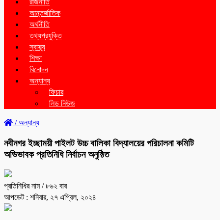
রাজনীতি
আন্তর্জাতিক
অর্থনীতি
তথ্যপ্রযুক্তি
স্বাস্থ্য
শিক্ষা
বিনোদন
অন্যান্য
ফিচার
লিড নিউজ
/
অন্যান্য
নবীনগর ইচ্ছাময়ী পাইলট উচ্চ বালিকা বিদ্যালয়ের পরিচালনা কমিটি
অভিভাবক প্রতিনিধি নির্বাচন অনুষ্ঠিত
প্রতিনিধির নাম
/ ৮৬২ বার
আপডেট : শনিবার, ২৭ এপ্রিল, ২০২৪