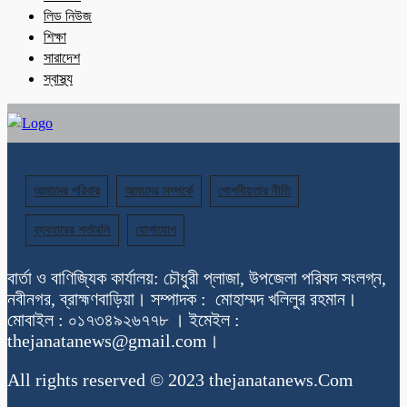
লিড নিউজ
শিক্ষা
সারাদেশ
স্বাস্থ্য
আমাদের পরিবার
আমাদের সম্পর্কে
গোপনীয়তার নীতি
ব্যবহারের শর্তাবলি
যোগাযোগ
বার্তা ও বাণিজ্যিক কার্যালয়: চৌধুরী প্লাজা, উপজেলা পরিষদ সংলগ্ন,
নবীনগর, ব্রাহ্মণবাড়িয়া। সম্পাদক : মোহাম্মদ খলিলুর রহমান।
মোবাইল : ০১৭৩৪৯২৬৭৭৮ । ইমেইল :
thejanatanews@gmail.com।
All rights reserved © 2023 thejanatanews.Com