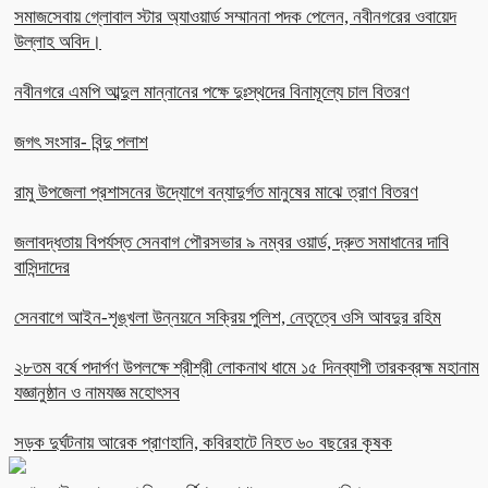
সমাজসেবায় গ্লোবাল স্টার অ্যাওয়ার্ড সম্মাননা পদক পেলেন, নবীনগরের ওবায়েদ
উল্লাহ অবিদ।
নবীনগরে এমপি আব্দুল মান্নানের পক্ষে দুঃস্থদের বিনামূল্যে চাল বিতরণ
জগৎ সংসার- বিন্দু পলাশ
রামু উপজেলা প্রশাসনের উদ্যোগে বন্যাদুর্গত মানুষের মাঝে ত্রাণ বিতরণ
জলাবদ্ধতায় বিপর্যস্ত সেনবাগ পৌরসভার ৯ নম্বর ওয়ার্ড, দ্রুত সমাধানের দাবি
বাসিন্দাদের
সেনবাগে আইন-শৃঙ্খলা উন্নয়নে সক্রিয় পুলিশ, নেতৃত্বে ওসি আবদুর রহিম
২৮তম বর্ষে পদার্পণ উপলক্ষে শ্রীশ্রী লোকনাথ ধামে ১৫ দিনব্যাপী তারকব্রহ্ম মহানাম
যজ্ঞানুষ্ঠান ও নামযজ্ঞ মহোৎসব
সড়ক দুর্ঘটনায় আরেক প্রাণহানি, কবিরহাটে নিহত ৬০ বছরের কৃষক