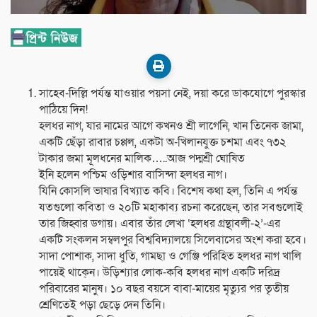
সাহেব-দিল্লি পর্যন্ত যাওয়ার পয়সা নেই, দয়া করে ডাকযোগে পুরস্কার
পাঠিয়ে দিন!
হলধর নাগ, যার নামের আগে কখনও শ্রী লাগেনি, খান তিনেক জামা,
একটি ছেঁড়া রাবার চপ্পল, একটা অ-খিলানযুক্ত চশমা এবং ৭৩২
টাকার জমা মূলধনের মালিক…..আজ পদ্মশ্রী ঘোষিত
ইনি হলেন পশ্চিম ওড়িশার বাসিন্দা হলধর নাগ।
যিনি কোসলি ভাষার বিখ্যাত কবি। বিশেষ কথা হল, তিনি এ পর্যন্ত
যতগুলো কবিতা ও ২০টি মহাকাব্য রচনা করেছেন, তার সবগুলোই
তার জিহ্বার ডগায়। এবার তাঁর লেখা ‘হলধর গ্রন্থাবলী-২’-এর
একটি সংকলন সম্বলপুর বিশ্ববিদ্যালয়ে সিলেবাসের অংশ করা হবে।
সাদা পোশাক, সাদা ধুতি, গামছা ও গেঞ্জি পরিহিত হলধর নাগ খালি
পায়েই থাকে্ন। উড়িশ্যার লোক-কবি হলধর নাগ একটি দরিদ্র
পরিবারের মানুষ। ১০ বছর বয়সে বাবা-মায়ের মৃত্যুর পর তৃতীয়
শ্রেণিতেই পড়া ছেড়ে দেন তিনি।