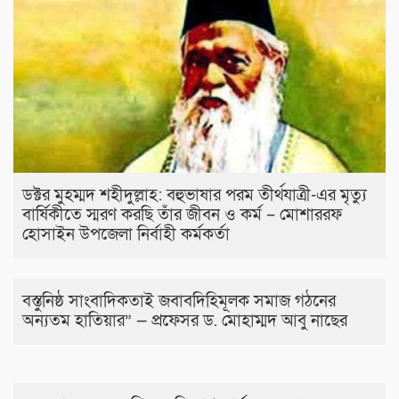
ডক্টর মুহম্মদ শহীদুল্লাহ: বহুভাষার পরম তীর্থযাত্রী-এর মৃত্যু
বার্ষিকীতে স্মরণ করছি তাঁর জীবন ও কর্ম – মোশাররফ
হোসাইন উপজেলা নির্বাহী কর্মকর্তা
বস্তুনিষ্ঠ সাংবাদিকতাই জবাবদিহিমূলক সমাজ গঠনের
অন্যতম হাতিয়ার” — প্রফেসর ড. মোহাম্মদ আবু নাছের