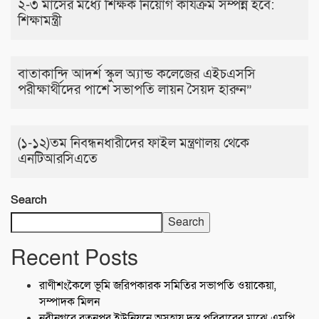
২-৩ মাসের মধ্যে শিক্ষক নিয়োগ কার্যক্রম সম্পন্ন হবে:
শিক্ষামন্ত্রী
বাতাকান্দি আদর্শ স্কুল অ্যান্ড কলেজের এইচএসসি
পরীক্ষার্থীদের পাশে সভাপতি লায়ন সৈয়দ হারুন”
(১-১২)তম নিবন্ধনধারীদের ফাইল মন্ত্রণালয় থেকে
এনটিআরসিএতে
Search
Search
Recent Posts
রাণীশংকৈলে ভূমি জরিপকারক সমিতির সভাপতি ওয়াকেয়া,
সম্পাদক মিলন
নবীনগরে রতনপুর ইউনিয়নে অসহায় দুস্ত পরিবারের মাঝে এমপি