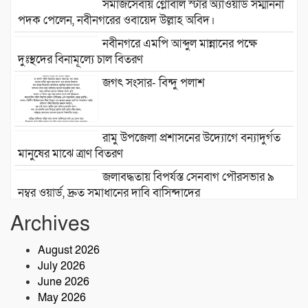
সমাজসেবায় গ্লোবাল স্টার অ্যাওয়ার্ড সম্মাননা
পদক পেলেন, নবীনগরের ওবায়েদ উল্লাহ অবিদ।
নবীনগরে এমপি আব্দুল মান্নানের পক্ষে
দুঃস্থদের বিনামূল্যে চাল বিতরণ
জগৎ সংসার- বিন্দু পলাশ
রামু উপজেলা প্রশাসনের উদ্যোগে বন্যাদুর্গত
মানুষের মাঝে ত্রাণ বিতরণ
জলাবদ্ধতায় বিপর্যস্ত সেনবাগ পৌরসভার ৯
নম্বর ওয়ার্ড, দ্রুত সমাধানের দাবি বাসিন্দাদের
সেনবাগে আইন-শৃঙ্খলা উন্নয়নে সক্রিয় পুলিশ,
Archives
নেতৃত্বে ওসি আবদুর রহিম
August 2026
July 2026
২৮তম বর্ষে পদার্পণ উপলক্ষে শ্রীশ্রী লোকনাথ
June 2026
ধামে ১৫ দিনব্যাপী তারকব্রহ্ম মহানাম
May 2026
যজ্ঞানুষ্ঠান ও নামযজ্ঞ মহোৎসব