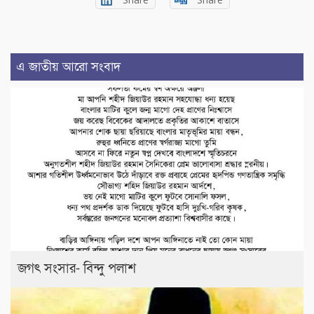
এ জাতীয় আরো সংবাদ
জগৎ সংসার- বিন্দু পলাশ